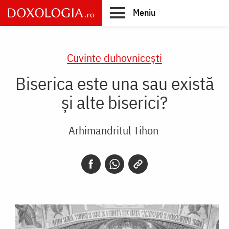
Skip
Meniu
to
main
Main
content
navigation
Cuvinte duhovnicești
Biserica este una sau există
și alte biserici?
Arhimandritul Tihon