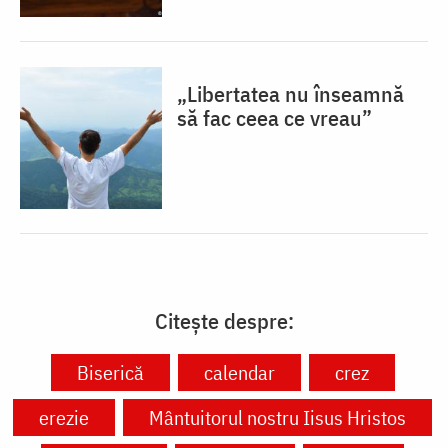
„Libertatea nu înseamnă
să fac ceea ce vreau”
Citește despre:
Biserică
calendar
crez
erezie
Mântuitorul nostru Iisus Hristos