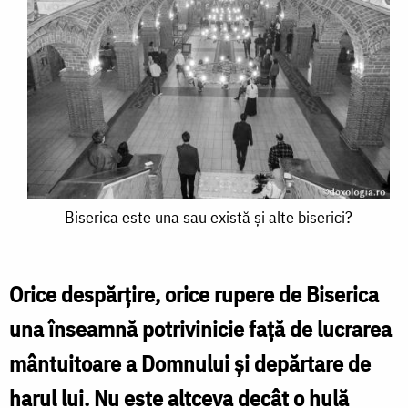
Biserica
Biserica este una sau există și alte biserici?
este
una
Orice despărțire, orice rupere de Biserica
sau
una înseamnă potrivinicie față de lucrarea
există
mântuitoare a Domnului și depărtare de
și
harul lui. Nu este altceva decât o hulă
alte