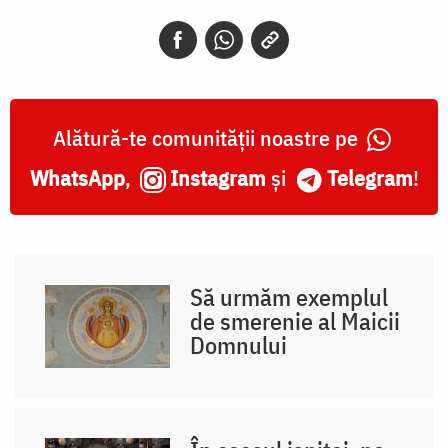
Alătură-te comunității noastre pe
WhatsApp
,
Instagram
și
Telegram
!
Să urmăm exemplul
de smerenie al Maicii
Domnului