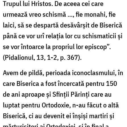
Trupul lui Hristos. De aceea cei care
urmează vreo schismă ..., fie monahi, fie
laici, să se despartă desăvârșit de Biserică
până ce vor urî relația lor cu schismaticii și
se vor întoarce la propriul lor episcop”.
(Pidalionul, 13, 1-2, p. 367).
Avem de pildă, perioada iconoclasmului, în
care Biserica a fost încercată pentru 150
de ani aproape și Sfinții Părinți care au
luptat pentru Ortodoxie, n-au făcut o altă
Biserică, ci au devenit ei înșiși martiri și
mărturisitori ai Ortodoxiei, și în final a