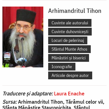
Arhimandritul Tihon
Cuvinte ale autorului
Cuvinte duhovnicești
Locuri de pelerinaj
Sfântul Munte Athos
Mănăstiri și biserici
Iconografie
Articole despre autor
Traducere și adaptare:
Laura Enache
Sursa:
Arhimandritul Tihon, Tărâmul celor vii,
Sfânta Mănăstire Stavronichita, Sfântul