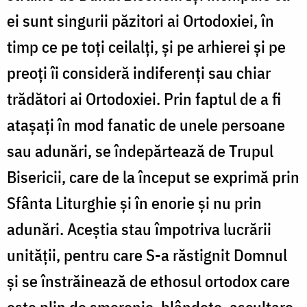
ei sunt singurii păzitori ai Ortodoxiei, în
timp ce pe toți ceilalți, și pe arhierei și pe
preoți îi consideră indiferenți sau chiar
trădători ai Ortodoxiei. Prin faptul de a fi
atașați în mod fanatic de unele persoane
sau adunări, se îndepărtează de Trupul
Bisericii, care de la început se exprimă prin
Sfânta Liturghie și în enorie și nu prin
adunări. Aceștia stau împotriva lucrării
unității, pentru care S-a răstignit Domnul
și se înstrăinează de ethosul ortodox care
este plin de smerenie, blândețe, ascultare