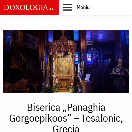
Skip
Meniu
to
main
Main
content
navigation
Biserica „Panaghia
Gorgoepikoos” – Tesalonic,
Grecia