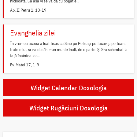
niciodată. Că așa vi se va da cu bogăție...
Ap. II Petru 1, 10-19
Evanghelia zilei
În vremea aceea a luat Iisus cu Sine pe Petru și pe Iacov și pe Ioan,
fratele lui, și i-a dus într-un munte înalt, de o parte. Și S-a schimbat la
față înaintea lor...
Ev. Matei 17, 1-9
Widget Calendar Doxologia
Widget Rugăciuni Doxologia