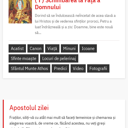
Domnului
Dorind să se îndulcească neîncetat de acea slavă a
lui Hristos și de vederea sfinților proroci, Petru a
luat îndrăzneală și a zis: Doamne, bine este nouă
să...
Acatist
Canon
Viață
Minuni
Icoane
Sfinte moaște
Locuri de pelerinaj
Sfântul Munte Athos
Predici
Video
Fotografii
Apostolul zilei
Fraților, siliți-vă cu atât mai mult să faceți temeinice și chemarea și
alegerea voastră, de vreme ce, făcând acestea, nu veți greși