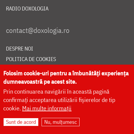
RADIO DOXOLOGIA
DESPRE NOI
POLITICA DE COOKIES
DONEAZĂ ONLINE PENTRU CATEDRALA NAȚIONALĂ
Folosim cookie-uri pentru a îmbunătăți experiența
dumneavoastră pe acest site.
Prin continuarea navigării în această pagină
LIVE
confirmați acceptarea utilizării fișierelor de tip
cookie.
Mai multe informații
Site dezvoltat de
DOXOLOGIA MEDIA
,
Sunt de acord
Nu, mulțumesc
Arhiepiscopia Iașilor | ©
doxologia.ro