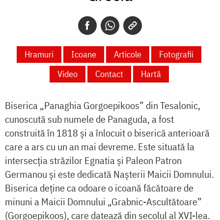
Hramuri
Icoane
Articole
Fotografii
Video
Contact
Hartă
Biserica „Panaghia Gorgoepikoos” din Tesalonic,
cunoscută sub numele de Panaguda, a fost
construită în 1818 și a înlocuit o biserică anterioară
care a ars cu un an mai devreme. Este situată la
intersecția străzilor Egnatia și Paleon Patron
Germanou și este dedicată Nașterii Maicii Domnului.
Biserica deține ca odoare o icoană făcătoare de
minuni a Maicii Domnului „Grabnic-Ascultătoare”
(Gorgoepikoos), care datează din secolul al XVI-lea.