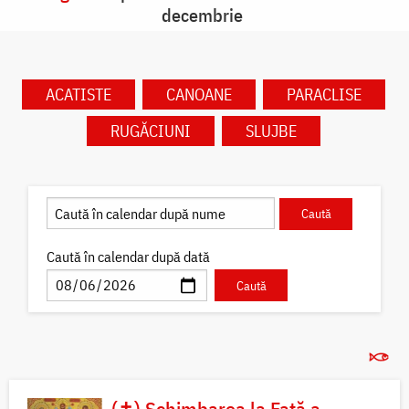
decembrie
ACATISTE
CANOANE
PARACLISE
RUGĂCIUNI
SLUJBE
Caută în calendar după dată
(✝) Schimbarea la Față a