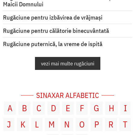
Maicii Domnului
Rugăciune pentru izbăvirea de vrăjmași
Rugăciune pentru călătorie binecuvântată
Rugăciune puternică, la vreme de ispită
vezi mai multe rugăciuni
SINAXAR ALFABETIC
A
B
C
D
E
F
G
H
I
J
K
L
M
N
O
P
R
T