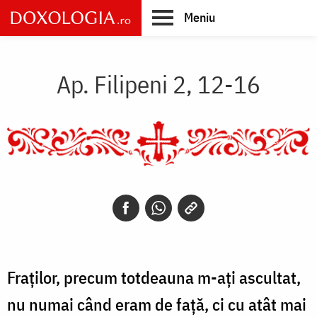
Skip
Meniu
to
main
Main
content
navigation
Ap. Filipeni 2, 12-16
Fraților, precum totdeauna m-ați ascultat,
nu numai când eram de față, ci cu atât mai