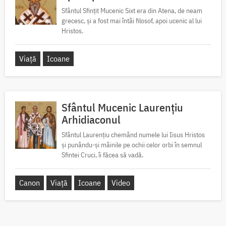
Sfântul Sfințit Mucenic Sixt era din Atena, de neam
grecesc, și a fost mai întâi filosof, apoi ucenic al lui
Hristos.
Viață
Icoane
Sfântul Mucenic Laurențiu
Arhidiaconul
Sfântul Laurențiu chemând numele lui Iisus Hristos
și punându-și mâinile pe ochii celor orbi în semnul
Sfintei Cruci, îi făcea să vadă.
Canon
Viață
Icoane
Video