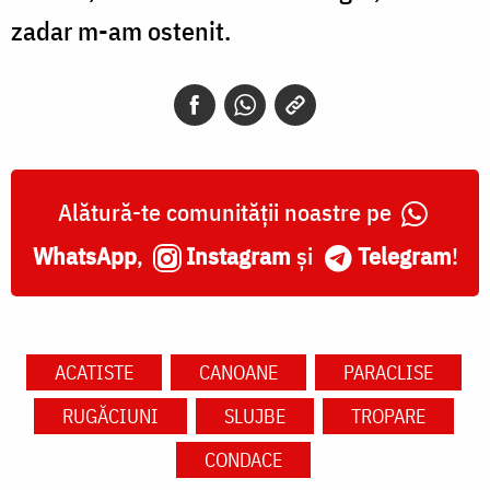
zadar m-am ostenit.
Alătură-te comunității noastre pe
WhatsApp
,
Instagram
și
Telegram
!
ACATISTE
CANOANE
PARACLISE
RUGĂCIUNI
SLUJBE
TROPARE
CONDACE