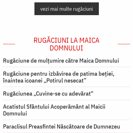
vezi mai multe rugăciuni
RUGĂCIUNI LA MAICA
DOMNULUI
Rugăciune de mulţumire către Maica Domnului
Rugăciune pentru izbăvirea de patima beției,
înaintea icoanei „Potirul nesecat”
Rugăciunea „Cuvine-se cu adevărat"
Acatistul Sfântului Acoperământ al Maicii
Domnului
Paraclisul Preasfintei Născătoare de Dumnezeu