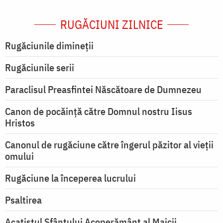
RUGĂCIUNI ZILNICE
Rugăciunile dimineții
Rugăciunile serii
Paraclisul Preasfintei Născătoare de Dumnezeu
Canon de pocăință către Domnul nostru Iisus
Hristos
Canonul de rugăciune către îngerul păzitor al vieții
omului
Rugăciune la începerea lucrului
Psaltirea
Acatistul Sfântului Acoperământ al Maicii