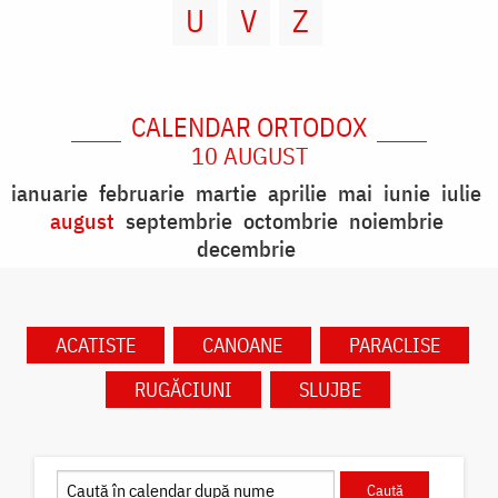
U
V
Z
CALENDAR ORTODOX
10 AUGUST
ianuarie
februarie
martie
aprilie
mai
iunie
iulie
august
septembrie
octombrie
noiembrie
decembrie
ACATISTE
CANOANE
PARACLISE
RUGĂCIUNI
SLUJBE