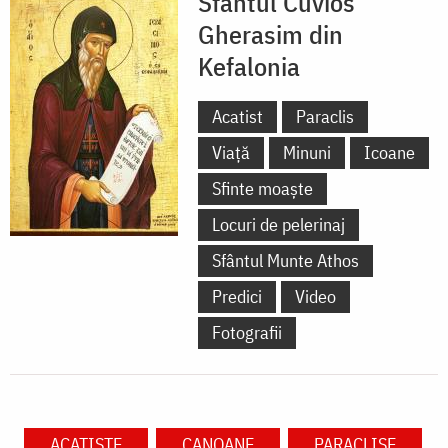
Sfântul Cuvios
Gherasim din
Kefalonia
Acatist
Paraclis
Viață
Minuni
Icoane
Sfinte moaște
Locuri de pelerinaj
Sfântul Munte Athos
Predici
Video
Fotografii
ACATISTE
CANOANE
PARACLISE