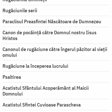
Rugăciunile serii
Paraclisul Preasfintei Născătoare de Dumnezeu
Canon de pocăință către Domnul nostru Iisus
Hristos
Canonul de rugăciune către îngerul păzitor al vieții
omului
Rugăciune la începerea lucrului
Psaltirea
Acatistul Sfântului Acoperământ al Maicii
Domnului
Acatistul Sfintei Cuvioase Parascheva