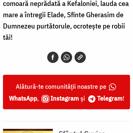
comoară neprădată a Kefaloniei, lauda cea
mare a întregii Elade, Sfinte Gherasim de
Dumnezeu purtătorule, ocroteşte pe robii
tăi!
Alătură-te comunității noastre pe
WhatsApp
,
Instagram
și
Telegram
!