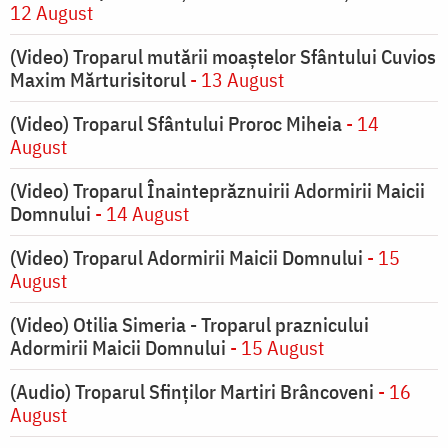
12 August
(Video) Troparul mutării moaștelor Sfântului Cuvios
Maxim Mărturisitorul
- 13 August
(Video) Troparul Sfântului Proroc Miheia
- 14
August
(Video) Troparul Înainteprăznuirii Adormirii Maicii
Domnului
- 14 August
(Video) Troparul Adormirii Maicii Domnului
- 15
August
(Video) Otilia Simeria - Troparul praznicului
Adormirii Maicii Domnului
- 15 August
(Audio) Troparul Sfinților Martiri Brâncoveni
- 16
August