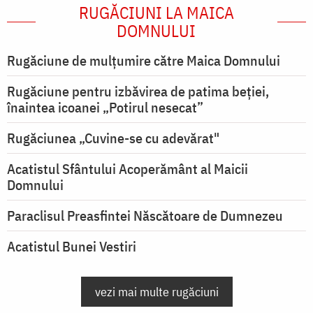
RUGĂCIUNI LA MAICA
DOMNULUI
Rugăciune de mulţumire către Maica Domnului
Rugăciune pentru izbăvirea de patima beției,
înaintea icoanei „Potirul nesecat”
Rugăciunea „Cuvine-se cu adevărat"
Acatistul Sfântului Acoperământ al Maicii
Domnului
Paraclisul Preasfintei Născătoare de Dumnezeu
Acatistul Bunei Vestiri
vezi mai multe rugăciuni