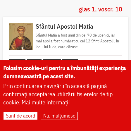
glas 1, voscr. 10
Sfântul Apostol Matia
Sfântul Matia a fost unul din cei 70 de ucenici, iar
mai apoi a fost numărat cu cei 12 Sfinți Apostoli , în
locul lui Iuda, care căzuse.
Canon
Viață
Icoane
Video
Folosim cookie-uri pentru a îmbunătăți experiența
dumneavoastră pe acest site.
Prin continuarea navigării în această pagină
Sfântul Mucenic Antonin
confirmați acceptarea utilizării fișierelor de tip
cookie.
Mai multe informații
Sunt de acord
Nu, mulțumesc
Sfinții 10 Mucenici Mărturisitori
pentru icoana lui Hristos