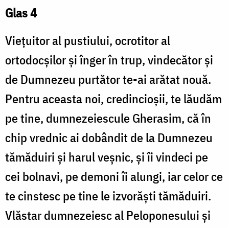
Glas 4
Vieţuitor al pustiului, ocrotitor al
ortodocşilor şi înger în trup, vindecător şi
de Dumnezeu purtător te-ai arătat nouă.
Pentru aceasta noi, credincioşii, te lăudăm
pe tine, dumnezeiescule Gherasim, că în
chip vrednic ai dobândit de la Dumnezeu
tămăduiri şi harul veşnic, şi îi vindeci pe
cei bolnavi, pe demoni îi alungi, iar celor ce
te cinstesc pe tine le izvorăşti tămăduiri.
Vlăstar dumnezeiesc al Peloponesului şi