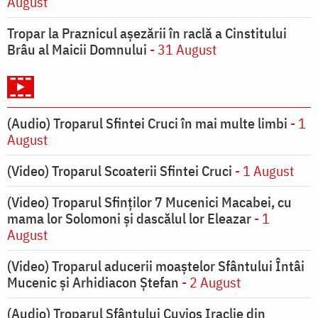
August
Tropar la Praznicul aşezării în raclă a Cinstitului
Brâu al Maicii Domnului
- 31 August
(Audio) Troparul Sfintei Cruci în mai multe limbi
- 1
August
(Video) Troparul Scoaterii Sfintei Cruci
- 1 August
(Video) Troparul Sfinților 7 Mucenici Macabei, cu
mama lor Solomoni și dascălul lor Eleazar
- 1
August
(Video) Troparul aducerii moaștelor Sfântului Întâi
Mucenic și Arhidiacon Ștefan
- 2 August
(Audio) Troparul Sfântului Cuvios Iraclie din