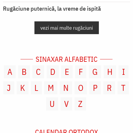
Rugăciune puternică, la vreme de ispită
vezi mai multe rugăciuni
SINAXAR ALFABETIC
A
B
C
D
E
F
G
H
I
J
K
L
M
N
O
P
R
T
U
V
Z
CALENDAR ORTODOX