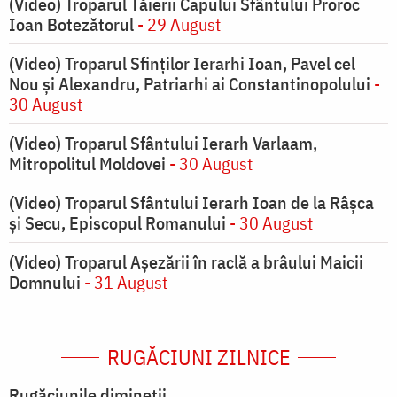
(Video) Troparul Tăierii Capului Sfântului Proroc
Ioan Botezătorul
- 29 August
(Video) Troparul Sfinților Ierarhi Ioan, Pavel cel
Nou și Alexandru, Patriarhi ai Constantinopolului
-
30 August
(Video) Troparul Sfântului Ierarh Varlaam,
Mitropolitul Moldovei
- 30 August
(Video) Troparul Sfântului Ierarh Ioan de la Râșca
și Secu, Episcopul Romanului
- 30 August
(Video) Troparul Așezării în raclă a brâului Maicii
Domnului
- 31 August
RUGĂCIUNI ZILNICE
Rugăciunile dimineții