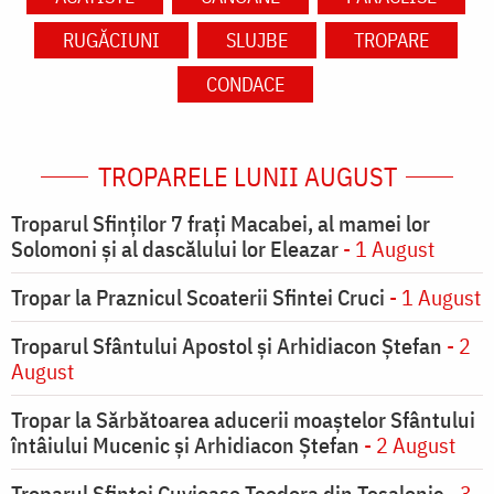
RUGĂCIUNI
SLUJBE
TROPARE
CONDACE
TROPARELE LUNII AUGUST
Troparul Sfinţilor 7 fraţi Macabei, al mamei lor
Solomoni şi al dascălului lor Eleazar
- 1 August
Tropar la Praznicul Scoaterii Sfintei Cruci
- 1 August
Troparul Sfântului Apostol și Arhidiacon Ștefan
- 2
August
Tropar la Sărbătoarea aducerii moaştelor Sfântului
întâiului Mucenic şi Arhidiacon Ştefan
- 2 August
Troparul Sfintei Cuvioase Teodora din Tesalonic
- 3