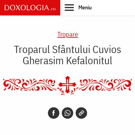
Skip
Meniu
to
main
Main
content
navigation
Tropare
Troparul Sfântului Cuvios
Gherasim Kefalonitul