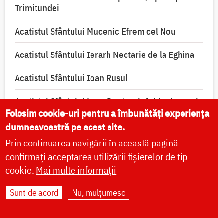
Trimitundei
Acatistul Sfântului Mucenic Efrem cel Nou
Acatistul Sfântului Ierarh Nectarie de la Eghina
Acatistul Sfântului Ioan Rusul
Acatistul Sfântului Luca Doctorul, Arhiepiscopul
Folosim cookie-uri pentru a îmbunătăți experiența
Simferopolului
dumneavoastră pe acest site.
Acatistul Sfântului Mare Mucenic Mina
Prin continuarea navigării în această pagină
confirmați acceptarea utilizării fișierelor de tip
Acatistul Sfântului Sfințit Mucenic Ciprian,
cookie.
Mai multe informații
izbăvitorul de vrăji, blesteme și de toată lucrarea
diavolească
Sunt de acord
Nu, mulțumesc