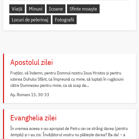
Viață
Minuni
Icoane
Sfinte moaște
Locuri de pelerinaj
Fotografii
Apostolul zilei
Fraților, vă îndemn, pentru Domnul nostru Iisus Hristos și pentru
iubirea Duhului Sfânt, ca împreună cu mine, să luptați în rugăciuni
către Dumnezeu pentru mine, ca să scap de...
Ap. Romani 15, 30-33
Evanghelia zilei
În vremea aceea s-au apropiat de Petru cei ce strâng darea (
pentru
templu
) și i-au zis: Învățătorul vostru nu plătește darea? Ba da! – a