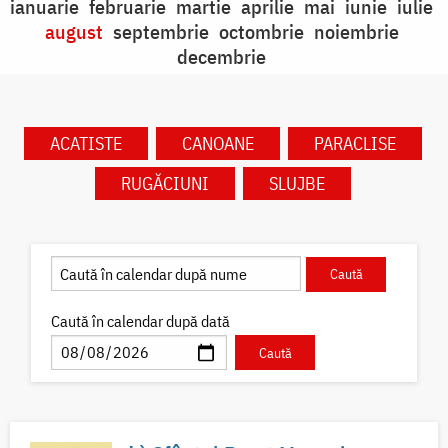
ianuarie
februarie
martie
aprilie
mai
iunie
iulie
august
septembrie
octombrie
noiembrie
decembrie
ACATISTE
CANOANE
PARACLISE
RUGĂCIUNI
SLUJBE
Caută în calendar după dată