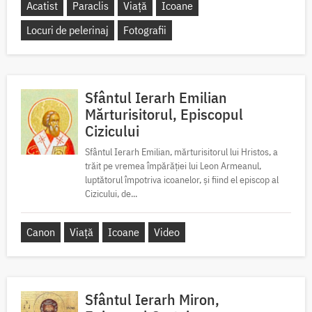
Acatist
Paraclis
Viață
Icoane
Locuri de pelerinaj
Fotografii
Sfântul Ierarh Emilian
Mărturisitorul, Episcopul
Cizicului
Sfântul Ierarh Emilian, mărturisitorul lui Hristos, a
trăit pe vremea împărăției lui Leon Armeanul,
luptătorul împotriva icoanelor, și fiind el episcop al
Cizicului, de...
Canon
Viață
Icoane
Video
Sfântul Ierarh Miron,