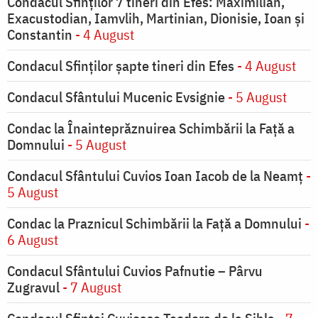
Condacul Sfinţilor 7 tineri din Efes: Maximilian,
Exacustodian, Iamvlih, Martinian, Dionisie, Ioan şi
Constantin
- 4 August
Condacul Sfinţilor şapte tineri din Efes
- 4 August
Condacul Sfântului Mucenic Evsignie
- 5 August
Condac la Înainteprăznuirea Schimbării la Faţă a
Domnului
- 5 August
Condacul Sfântului Cuvios Ioan Iacob de la Neamț
-
5 August
Condac la Praznicul Schimbării la Faţă a Domnului
-
6 August
Condacul Sfântului Cuvios Pafnutie – Pârvu
Zugravul
- 7 August