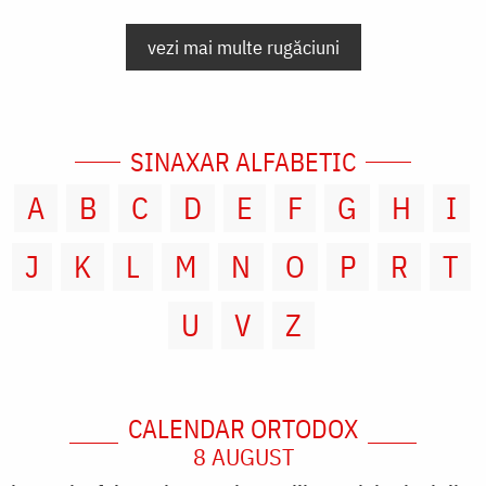
vezi mai multe rugăciuni
SINAXAR ALFABETIC
A
B
C
D
E
F
G
H
I
J
K
L
M
N
O
P
R
T
U
V
Z
CALENDAR ORTODOX
8 AUGUST