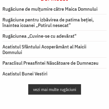
Rugăciune de mulţumire către Maica Domnului
Rugăciune pentru izbăvirea de patima beției,
înaintea icoanei „Potirul nesecat”
Rugăciunea „Cuvine-se cu adevărat"
Acatistul Sfântului Acoperământ al Maicii
Domnului
Paraclisul Preasfintei Născătoare de Dumnezeu
Acatistul Bunei Vestiri
vezi mai multe rugăciuni