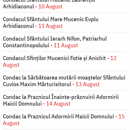
Arhidiaconul
- 10 August
Condacul Sfântului Mare Mucenic Evplu
Arhidiaconul
- 11 August
Condacul Sfântului Ierarh Nifon, Patriarhul
Constantinopolului
- 11 August
Condacul Sfinţilor Mucenici Fotie şi Anichit
- 12
August
Condac la Sărbătoarea mutării moaştelor Sfântului
Cuvios Maxim Mărturisitorul
- 13 August
Condac la Praznicul Înainte-prăznuirii Adormirii
Maicii Domnului
- 14 August
Condac la Praznicul Adormirii Maicii Domnului
- 15
August