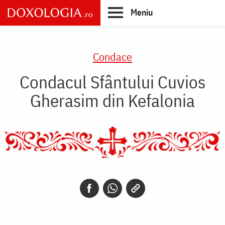
Skip
Meniu
to
main
Main
content
navigation
Condace
Condacul Sfântului Cuvios
Gherasim din Kefalonia