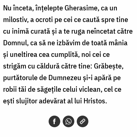
Nu înceta, înţelepte Gherasime, ca un
milostiv, a ocroti pe cei ce caută spre tine
cu inimă curată şi a te ruga neîncetat către
Domnul, ca să ne izbăvim de toată mânia
şi uneltirea cea cumplită, noi cei ce
strigăm cu căldură către tine: Grăbeşte,
purtătorule de Dumnezeu şi-i apără pe
robii tăi de săgeţile celui viclean, cel ce
eşti slujitor adevărat al lui Hristos.