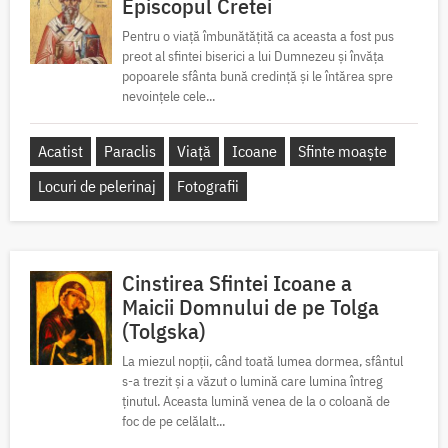
Episcopul Cretei
Pentru o viață îmbunătățită ca aceasta a fost pus
preot al sfintei biserici a lui Dumnezeu și învăța
popoarele sfânta bună credință și le întărea spre
nevoințele cele...
Acatist
Paraclis
Viață
Icoane
Sfinte moaște
Locuri de pelerinaj
Fotografii
Cinstirea Sfintei Icoane a
Maicii Domnului de pe Tolga
(Tolgska)
La miezul nopții, când toată lumea dormea, sfântul
s-a trezit și a văzut o lumină care lumina întreg
ținutul. Aceasta lumină venea de la o coloană de
foc de pe celălalt...