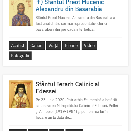
✝) Sfântul Preot Mucenic
Alexandru din Basarabia
Sfântul Preot Mucenic Alexandru din Basarabia a
fost unul dintre cei mai reprezentativi clerici
basarabeni din perioada interbelică.
Acatist
Canon
Viață
Icoane
Video
Fotografii
Sfântul Ierarh Calinic al
Edessei
Pe 23 iunie 2020, Patriarhia Ecumenică a hotărât
canonizarea Mitropolitului Calinic al Edessei, Pellei
și Almopiei (1919-1984) și pomenirea lui în
fiecare an la data de...