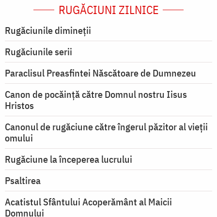
RUGĂCIUNI ZILNICE
Rugăciunile dimineții
Rugăciunile serii
Paraclisul Preasfintei Născătoare de Dumnezeu
Canon de pocăință către Domnul nostru Iisus
Hristos
Canonul de rugăciune către îngerul păzitor al vieții
omului
Rugăciune la începerea lucrului
Psaltirea
Acatistul Sfântului Acoperământ al Maicii
Domnului