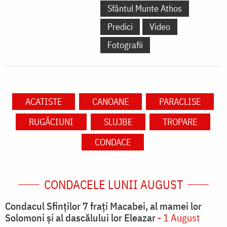
Sfântul Munte Athos
Predici
Video
Fotografii
ACATISTE
CANOANE
PARACLISE
RUGĂCIUNI
SLUJBE
TROPARE
CONDACE
CONDACELE LUNII AUGUST
Condacul Sfinţilor 7 fraţi Macabei, al mamei lor
Solomoni şi al dascălului lor Eleazar
- 1 August