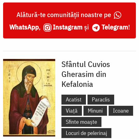
Alătură-te comunității noastre pe
WhatsApp
,
Instagram
și
Telegram
!
Sfântul Cuvios
Gherasim din
Kefalonia
Acatist
Paraclis
Viață
Minuni
Icoane
Sfinte moaște
Locuri de pelerinaj