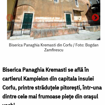
Biserica
Biserica Panaghia Kremasti din Corfu / Foto: Bogdan
Zamfirescu
Panaghia
Kremasti
din
Biserica Panaghia Kremasti se află în
Corfu
cartierul Kampielon din capitala insulei
v
/
Corfu, printre străduțele pitorești, într-una
Foto:
dintre cele mai frumoase piețe din orașul
d
Bogdan