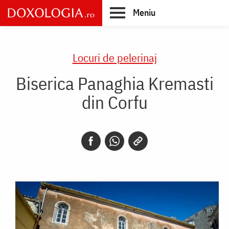
Skip
Meniu
to
main
Main
content
navigation
Locuri de pelerinaj
Biserica Panaghia Kremasti
din Corfu