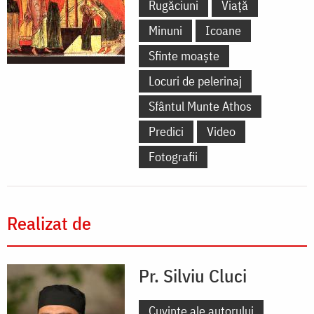
Rugăciuni
Viață
Minuni
Icoane
Sfinte moaște
Locuri de pelerinaj
Sfântul Munte Athos
Predici
Video
Fotografii
Realizat de
Pr. Silviu Cluci
Cuvinte ale autorului