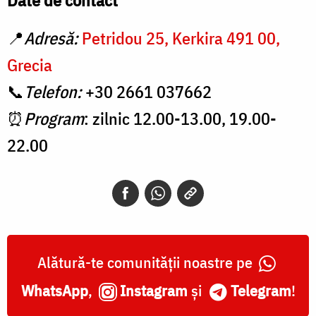
📍
Adresă:
Petridou 25, Kerkira 491 00,
Grecia
📞
Telefon:
+30 2661 037662
⏰
Program
: zilnic 12.00-13.00, 19.00-
22.00
Alătură-te comunității noastre pe
WhatsApp
,
Instagram
și
Telegram
!