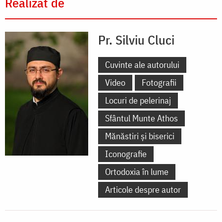
Realizat de
Pr. Silviu Cluci
Cuvinte ale autorului
Video
Fotografii
Locuri de pelerinaj
Sfântul Munte Athos
Mănăstiri și biserici
Iconografie
Ortodoxia în lume
Articole despre autor