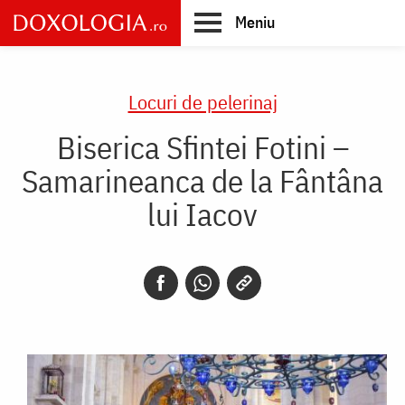
Skip
Meniu
to
main
Main
content
navigation
Locuri de pelerinaj
Biserica Sfintei Fotini –
Samarineanca de la Fântâna
lui Iacov