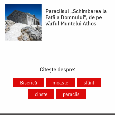
Paraclisul „Schimbarea la
Față a Domnului”, de pe
vârful Muntelui Athos
Citește despre:
Biserică
moaște
sfânt
cinste
paraclis