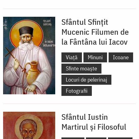
Sfântul Sfințit
Mucenic Filumen de
la Fântâna lui Iacov
Viață
Minuni
Icoane
Sfinte moaște
Locuri de pelerinaj
Fotografii
Sfântul Iustin
Martirul și Filosoful