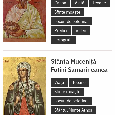
Canon
Viață
Icoane
Sfinte moaște
Locuri de pelerinaj
Predici
Video
Fotografii
Sfânta Muceniță
Fotini Samarineanca
Viață
Icoane
Sfinte moaște
Locuri de pelerinaj
Sfântul Munte Athos