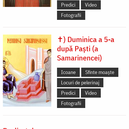
Predici
Video
Fotografii
✝) Duminica a 5-a
după Paști (a
Samarinencei)
Icoane
Sfinte moaște
Locuri de pelerinaj
Predici
Video
Fotografii