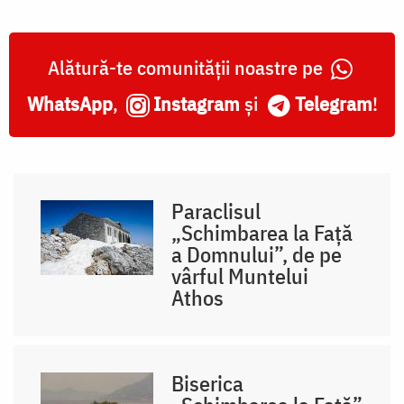
Alătură-te comunității noastre pe
WhatsApp
,
Instagram
și
Telegram
!
Paraclisul
„Schimbarea la Față
a Domnului”, de pe
vârful Muntelui
Athos
Biserica