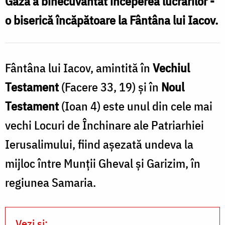
Gaza a binecuvântat începerea lucrărilor -
Fântâna
o biserică încăpătoare la Fântâna lui Iacov.
lui
Iacov
l
(interior)
Fântâna lui Iacov, amintită în
Vechiul
Testament
(Facere 33, 19) şi în
Noul
l
Testament
(Ioan 4) este unul din cele mai
I
vechi Locuri de Închinare ale Patriarhiei
Ierusalimului, fiind aşezată undeva la
mijloc între Munţii Gheval şi Garizim, în
regiunea Samaria.
Vezi și: