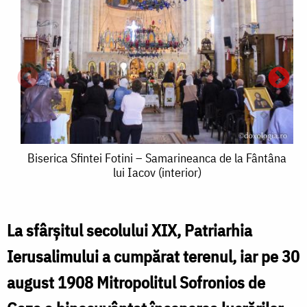
Biserica
Biserica Sfintei Fotini – Samarineanca de la Fântâna
lui Iacov (interior)
Sfintei
Fotini
–
La sfârşitul secolului XIX, Patriarhia
B
Samarineanca
Ierusalimului a cumpărat terenul, iar pe 30
S
de
august 1908 Mitropolitul Sofronios de
F
la