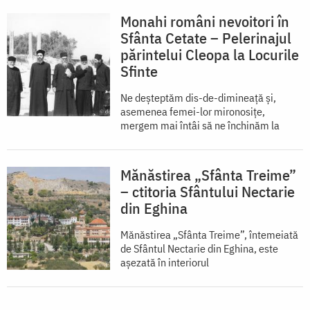
Monahi români nevoitori în
Sfânta Cetate – Pelerinajul
părintelui Cleopa la Locurile
Sfinte
Ne deșteptăm dis-de-dimineață și,
asemenea femei-lor mironosițe,
mergem mai întâi să ne închinăm la
Mănăstirea „Sfânta Treime”
– ctitoria Sfântului Nectarie
din Eghina
Mănăstirea „Sfânta Treime”, întemeiată
de Sfântul Nectarie din Eghina, este
aşezată în interiorul