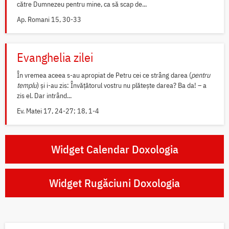
către Dumnezeu pentru mine, ca să scap de...
Ap. Romani 15, 30-33
Evanghelia zilei
În vremea aceea s-au apropiat de Petru cei ce strâng darea (
pentru
templu
) și i-au zis: Învățătorul vostru nu plătește darea? Ba da! – a
zis el. Dar intrând...
Ev. Matei 17, 24-27; 18, 1-4
Widget Calendar Doxologia
Widget Rugăciuni Doxologia