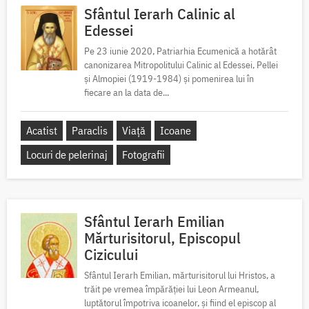
Sfântul Ierarh Calinic al
Edessei
Pe 23 iunie 2020, Patriarhia Ecumenică a hotărât
canonizarea Mitropolitului Calinic al Edessei, Pellei
și Almopiei (1919-1984) și pomenirea lui în
fiecare an la data de...
Acatist
Paraclis
Viață
Icoane
Locuri de pelerinaj
Fotografii
Sfântul Ierarh Emilian
Mărturisitorul, Episcopul
Cizicului
Sfântul Ierarh Emilian, mărturisitorul lui Hristos, a
trăit pe vremea împărăției lui Leon Armeanul,
luptătorul împotriva icoanelor, și fiind el episcop al