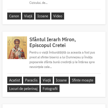
Cizicului, de...
Canon
Viață
Icoane
Video
Sfântul Ierarh Miron,
Episcopul Cretei
Pentru o viață îmbunătățită ca aceasta a fost pus
preot al sfintei biserici a lui Dumnezeu și învăța
popoarele sfânta bună credință și le întărea spre
nevoințele cele...
Acatist
Paraclis
Viață
Icoane
Sfinte moaște
Locuri de pelerinaj
Fotografii