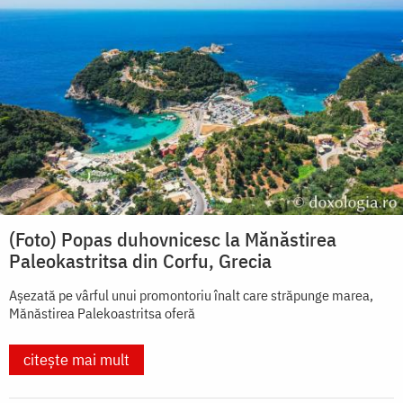
(Foto) Popas duhovnicesc la Mănăstirea
Paleokastritsa din Corfu, Grecia
Așezată pe vârful unui promontoriu înalt care străpunge marea,
Mănăstirea Palekoastritsa oferă
citește mai mult