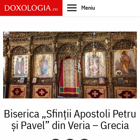
Skip
Meniu
to
main
Main
content
navigation
Biserica „Sfinții Apostoli Petru
și Pavel” din Veria – Grecia