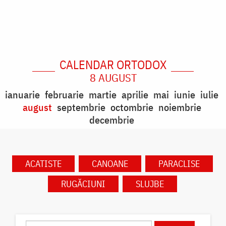
CALENDAR ORTODOX
8 AUGUST
ianuarie
februarie
martie
aprilie
mai
iunie
iulie
august
septembrie
octombrie
noiembrie
decembrie
ACATISTE
CANOANE
PARACLISE
RUGĂCIUNI
SLUJBE