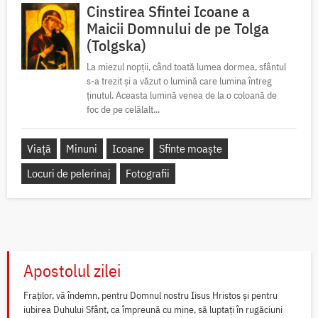
Cinstirea Sfintei Icoane a
Maicii Domnului de pe Tolga
(Tolgska)
La miezul nopții, când toată lumea dormea, sfântul
s-a trezit și a văzut o lumină care lumina întreg
ținutul. Aceasta lumină venea de la o coloană de
foc de pe celălalt...
Viață
Minuni
Icoane
Sfinte moaște
Locuri de pelerinaj
Fotografii
Apostolul zilei
Fraților, vă îndemn, pentru Domnul nostru Iisus Hristos și pentru
iubirea Duhului Sfânt, ca împreună cu mine, să luptați în rugăciuni