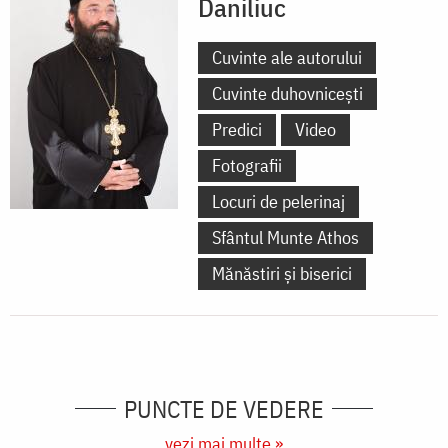
Daniliuc
Cuvinte ale autorului
Cuvinte duhovnicești
Predici
Video
Fotografii
Locuri de pelerinaj
Sfântul Munte Athos
Mănăstiri și biserici
PUNCTE DE VEDERE
vezi mai multe »