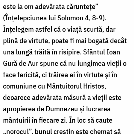
este la om adevărata căruntețe”
(Înțelepciunea lui Solomon 4, 8-9).
Înțelegem astfel că o viață scurtă, dar
plină de virtute, poate fi mai bogată decât
una lungă trăită în risipire. Sfântul Ioan
Gură de Aur spune că nu lungimea vieții o
face fericită, ci trăirea ei în virtute și în
comuniune cu Mântuitorul Hristos,
deoarece adevărata măsură a vieții este
apropierea de Dumnezeu și lucrarea
mântuirii în fiecare zi. În loc să caute
„norocul”, bunul creștin este chemat să