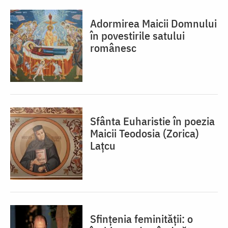
Adormirea Maicii Domnului
în povestirile satului
românesc
Sfânta Euharistie în poezia
Maicii Teodosia (Zorica)
Lațcu
Sfințenia feminității: o