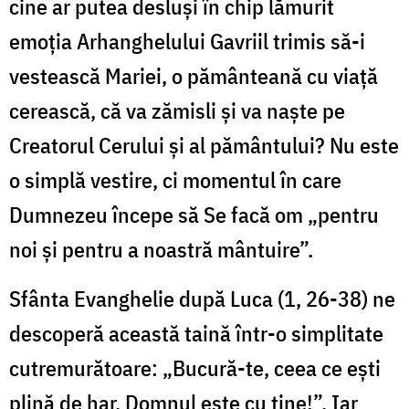
cine ar putea desluși în chip lămurit
emoția Arhanghelului Gavriil trimis să-i
vestească Mariei, o pământeană cu viață
cerească, că va zămisli și va naște pe
Creatorul Cerului și al pământului? Nu este
o simplă vestire, ci momentul în care
Dumnezeu începe să Se facă om „pentru
noi și pentru a noastră mântuire”.
Sfânta Evanghelie după Luca (1, 26-38) ne
descoperă această taină într-o simplitate
cutremurătoare: „Bucură-te, ceea ce ești
plină de har, Domnul este cu tine!”. Iar