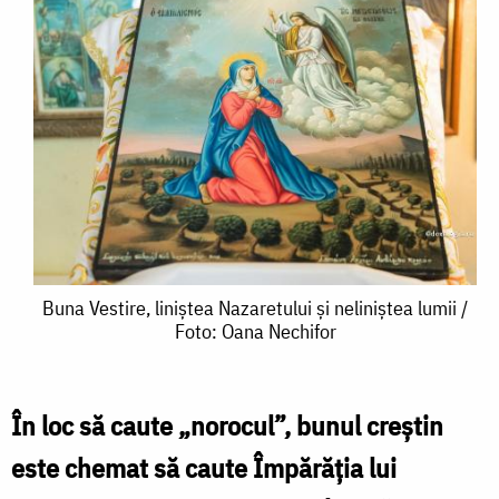
Buna
Buna Vestire, liniștea Nazaretului și neliniștea lumii /
Foto: Oana Nechifor
Vestire,
liniștea
Nazaretului
În loc să caute „norocul”, bunul creștin
și
este chemat să caute Împărăția lui