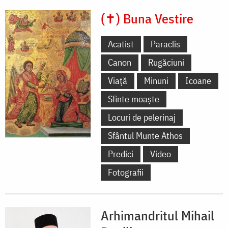
(✝) Buna Vestire
Acatist
Paraclis
Canon
Rugăciuni
Viață
Minuni
Icoane
Sfinte moaște
Locuri de pelerinaj
Sfântul Munte Athos
Predici
Video
Fotografii
Arhimandritul Mihail