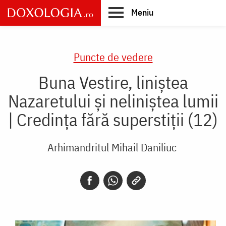
Skip
Meniu
to
main
Main
content
navigation
Puncte de vedere
Buna Vestire, liniștea
Nazaretului și neliniștea lumii
| Credința fără superstiții (12)
Arhimandritul Mihail Daniliuc