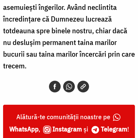
asemuiești îngerilor. Având neclintita
încredințare că Dumnezeu lucrează
totdeauna spre binele nostru, chiar dacă
nu deslușim permanent taina marilor
bucurii sau taina marilor încercări prin care
trecem.
Alătură-te comunității noastre pe
WhatsApp
,
Instagram
și
Telegram
!