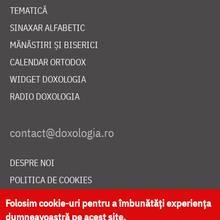
TEMATICĂ
SINAXAR ALFABETIC
MĂNĂSTIRI ȘI BISERICI
CALENDAR ORTODOX
WIDGET DOXOLOGIA
RADIO DOXOLOGIA
DESPRE NOI
POLITICA DE COOKIES
DONEAZĂ ONLINE PENTRU CATEDRALA NAȚIONALĂ
Folosim cookie-uri pentru a îmbunătăți experiența
dumneavoastră pe acest site.