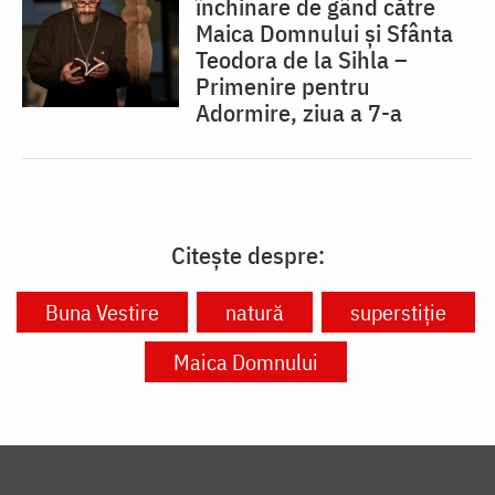
închinare de gând către
Maica Domnului și Sfânta
Teodora de la Sihla –
Primenire pentru
Adormire, ziua a 7-a
Citește despre:
Buna Vestire
natură
superstiție
Maica Domnului