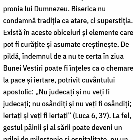
pronia lui Dumnezeu. Biserica nu
condamnă tradiția ca atare, ci superstiția.
Există în aceste obiceiuri și elemente care
pot fi curățite și asumate creștinește. De
pildă, îndemnul de a nu te certa în ziua
Bunei Vestiri poate fi înțeles ca o chemare
la pace și iertare, potrivit cuvântului
apostolic: „Nu judecați și nu veți fi
judecați; nu osândiți și nu veți fi osândiți;
iertați și veți fi iertați” (Luca 6, 37). La fel,
gestul pâinii și al sării poate deveni un
prilej de milostenie și ospitalitate, nu un