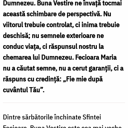
neliniștea
Dumnezeu. Buna Vestire ne învață tocmai
lumii
această schimbare de perspectivă. Nu
/
viitorul trebuie controlat, ci inima trebuie
Foto:
deschisă; nu semnele exterioare ne
Oana
conduc viața, ci răspunsul nostru la
Nechifor
chemarea lui Dumnezeu. Fecioara Maria
nu a căutat semne, nu a cerut garanții, ci a
răspuns cu credință: „Fie mie după
cuvântul Tău”.
Dintre sărbătorile închinate Sfintei
Fecioare, Buna Vestire este cea mai veche,