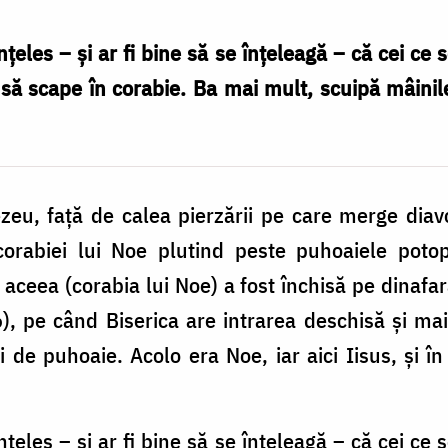
eles – şi ar fi bine să se înţeleagă – că cei ce se
or să scape în corabie. Ba mai mult, scuipă mâinile
u, faţă de calea pierzării pe care merge diavo
orabiei lui Noe plutind peste puhoaiele potopu
 aceea (corabia lui Noe) a fost închisă pe dinaf
), pe când Biserica are intrarea deschisă şi ma
i de puhoaie. Acolo era Noe, iar aici Iisus, şi în
eles – şi ar fi bine să se înţeleagă – că cei ce se