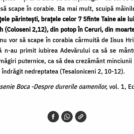
or să scape în corabie. Ba mai mult, scuipă mâinile
ţele părinteşti, braţele celor 7 Sfinte Taine ale 
h (Coloseni 2,12), din potop în Ceruri, din moarte
 nu vor să scape în corabia cârmuită de Iisus Hris
ndcă n-au primit iubirea Adevărului ca să se mâ
măgiri puternice, ca să dea crezământ minciunii 
u îndrăgit nedreptatea (Tesaloniceni 2, 10-12).
Arsenie Boca -Despre durerile oamenilor,
vol. 1, 