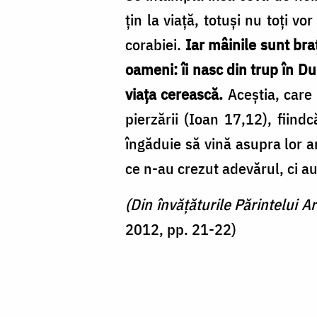
ţin la viaţă, totuşi nu toţi v
corabiei.
Iar mâinile sunt bra
oameni: îi nasc din trup în Du
viaţa cerească.
Aceştia, care
pierzării (Ioan 17,12), fii
îngăduie să vină asupra lor a
ce n-au crezut adevărul, ci a
(Din învăţăturile Părintelui 
2012, pp. 21-22)