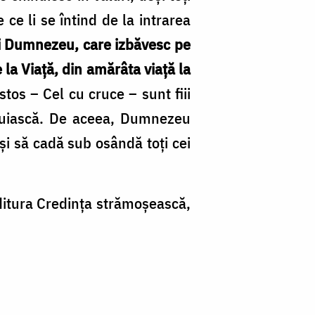
 ce li se întind de la intrarea
lui Dumnezeu, care izbăvesc pe
 la Viaţă, din amărâta viaţă la
tos – Cel cu cruce – sunt fiii
ntuiască. De aceea, Dumnezeu
şi să cadă sub osândă toţi cei
Editura Credinţa strămoşească,