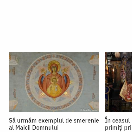
Să urmăm exemplul de smerenie
În ceasul 
al Maicii Domnului
primiți pr