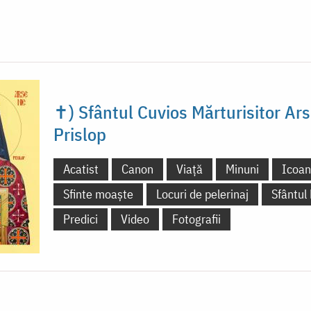
✝) Sfântul Cuvios Mărturisitor Ars
Prislop
Acatist
Canon
Viață
Minuni
Icoa
Sfinte moaște
Locuri de pelerinaj
Sfântul
Predici
Video
Fotografii