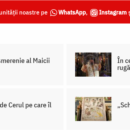
nității noastre pe
WhatsApp
,
Instagram
merenie al Maicii
În c
rug
e Cerul pe care îl
„Sch