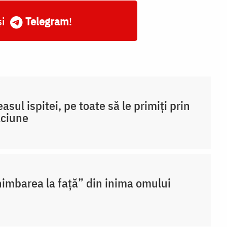
și
Telegram
!
easul ispitei, pe toate să le primiți prin
ăciune
imbarea la față” din inima omului