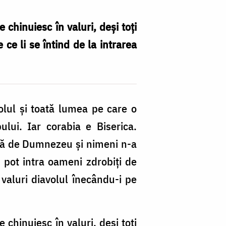
 chinuiesc în valuri, deşi toţi
 ce li se întind de la intrarea
lul şi toată lumea pe care o
lui. Iar corabia e Biserica.
ară de Dumnezeu şi nimeni n-a
i pot intra oameni zdrobiţi de
 valuri diavolul înecându-i pe
 chinuiesc în valuri, deşi toţi