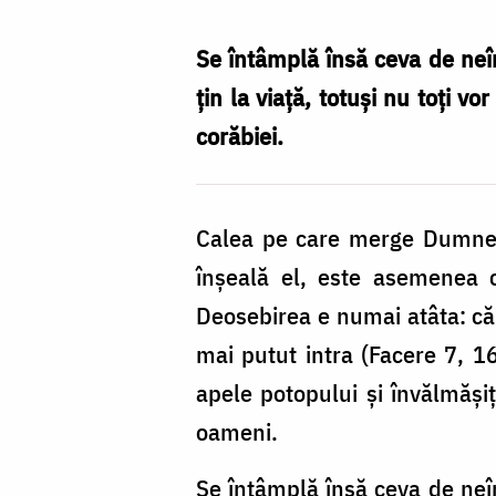
Acasandrei
Se întâmplă însă ceva de neînţ
ţin la viaţă, totuşi nu toţi v
corăbiei.
Calea pe care merge Dumneze
înşeală el, este asemenea c
Deosebirea e numai atâta: că
mai putut intra (Facere 7, 16
apele potopului şi învălmăşiţ
oameni.
Se întâmplă însă ceva de neînţ