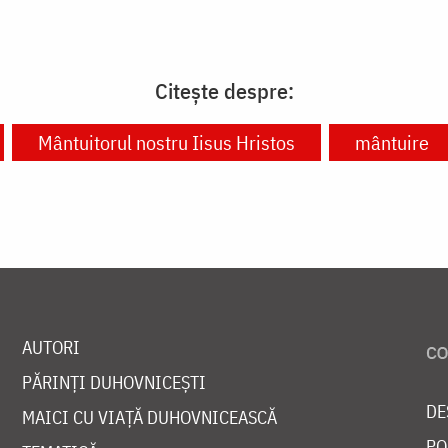
Citește despre:
Mântuitorul nostru Iisus Hristos
mântuire
AUTORI
PĂRINȚI DUHOVNICEȘTI
DE
MAICI CU VIAȚĂ DUHOVNICEASCĂ
PO