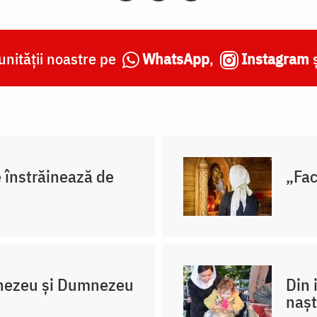
nității noastre pe
WhatsApp
,
Instagram
e înstrăinează de
„Fac
nezeu și Dumnezeu
Din 
nașt