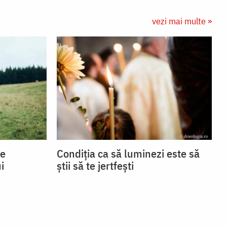
vezi mai multe »
se
Condiția ca să luminezi este să
i
știi să te jertfești