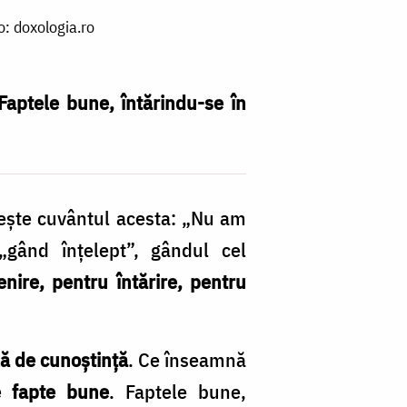
to: doxologia.ro
aptele bune, întărindu-se în
cește cuvântul acesta: „Nu am
gând înțelept”, gândul cel
enire, pentru întărire, pentru
lă de cunoștință
. Ce înseamnă
e fapte bune
. Faptele bune,