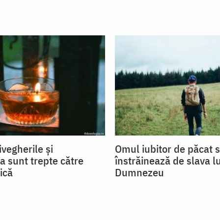
ivegherile și
Omul iubitor de păcat 
a sunt trepte către
înstrăinează de slava lu
ică
Dumnezeu