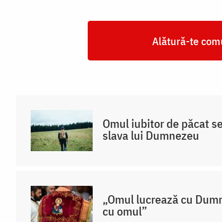
Alătură-te comu
Omul iubitor de păcat s
slava lui Dumnezeu
„Omul lucrează cu Dum
cu omul”