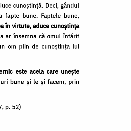
a aduce cunoștință. Deci, gândul
la fapte bune. Faptele bune,
rea în virtute, aduce cunoștința
ta ar însemna că omul întărit
un om plin de cunoștința lui
ernic este acela care unește
ruri bune și le și facem, prin
7, p. 52)