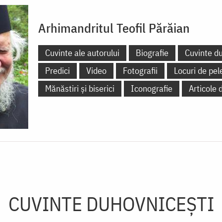
Arhimandritul Teofil Părăian
Cuvinte ale autorului
Biografie
Cuvinte d
Predici
Video
Fotografii
Locuri de pel
Mănăstiri și biserici
Iconografie
Articole 
CUVINTE DUHOVNICEȘTI