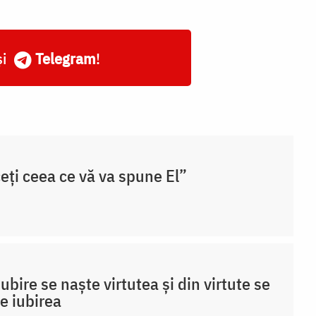
și
Telegram
!
eți ceea ce vă va spune El”
iubire se naște virtutea și din virtute se
e iubirea