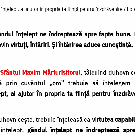
înțelept, ai ajutor în propria ta ființă pentru înzdrăvenire / Fo
ndul înțelept ne îndreptează spre fapte bune. F
vin virtuți, întăriri. Și întărirea aduce cunoștință.
,
Sfântul Maxim Mărturisitorul
, tâlcuind duhovni
ă prin cuvântul „om” trebuie să înțelegem „
t, ai ajutor în propria ta ființă pentru înzdrăv
uhovnicește, trebuie înțeleasă ca
virtutea capabi
înțelept,
gândul înțelept ne îndreptează spr