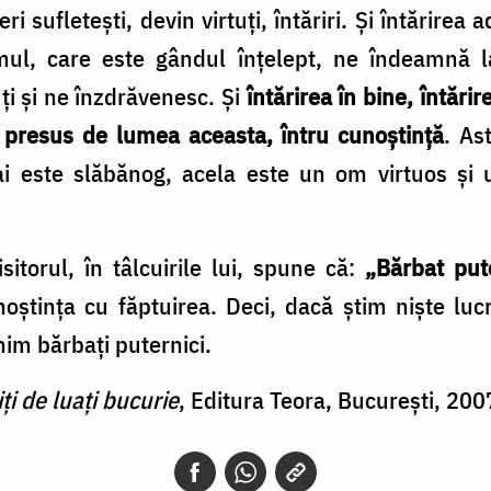
ri sufletești, devin virtuți, întăriri. Și întărire
mul, care este gândul înțelept, ne îndeamnă 
uți și ne înzdrăvenesc. Și
întărirea în bine, întări
presus de lumea aceasta, întru cunoștință
. As
i este slăbănog, acela este un om virtuos și 
itorul, în tâlcuirile lui, spune că:
„Bărbat put
noștința cu făptuirea. Deci, dacă știm niște luc
nim bărbați puternici.
ți de luați bucurie
, Editura Teora, București, 200