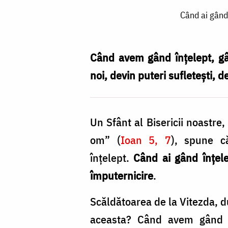
Când
Când ai gând 
ai
gând
înțelept,
Când avem gând înțelept, gâ
ai
noi, devin puteri sufletești, de
ajutor
în
Un Sfânt al Bisericii noastre
propria
om” (
Ioan 5, 7
), spune c
ta
înțelept.
Când ai gând înțelep
ființă
împuternicire
.
pentru
înzdrăvenire
Scăldătoarea de la Vitezda, d
/
aceasta? Când avem gând 