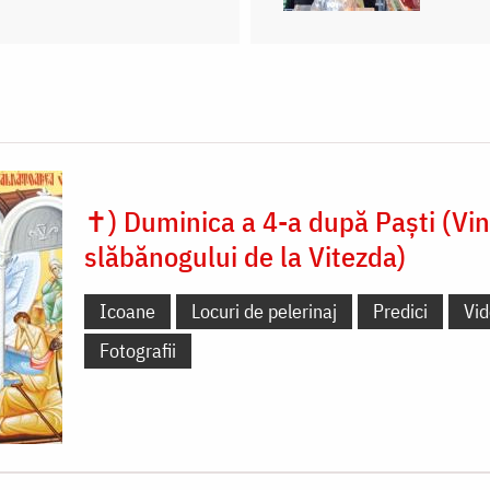
✝) Duminica a 4-a după Paști (Vi
slăbănogului de la Vitezda)
Icoane
Locuri de pelerinaj
Predici
Vi
Fotografii