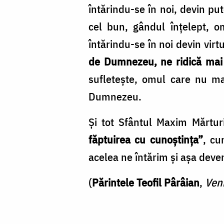
Foto:
întărindu-se în noi, devin pute
doxologia.ro
cel bun, gândul înțelept, o
întărindu-se în noi devin virt
de Dumnezeu, ne ridică mai 
sufletește, omul care nu ma
Dumnezeu.
Și tot Sfântul Maxim Mărturis
făptuirea cu cunoștința”
, cu
acelea ne întărim și așa deve
(
Părintele Teofil Pârâian
,
Veni