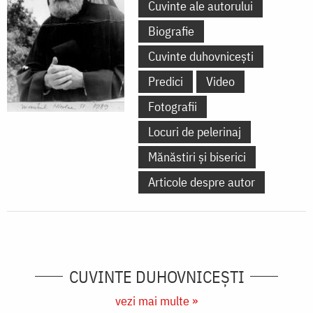
Cuvinte ale autorului
Biografie
Cuvinte duhovnicești
Predici
Video
Fotografii
Locuri de pelerinaj
Mănăstiri și biserici
Articole despre autor
CUVINTE DUHOVNICEȘTI
vezi mai multe »