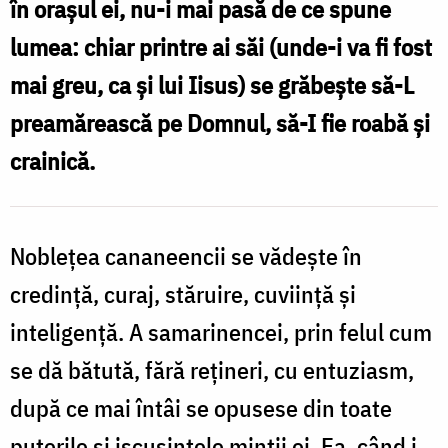
în orașul ei, nu-i mai pasă de ce spune
ce
lumea: chiar printre ai săi (unde-i va fi fost
spune
mai greu, ca și lui Iisus) se grăbește să-L
lumea,
preamărească pe Domnul, să-I fie roabă și
ai
crainică.
curaj
să-
L
Noblețea cananeencii se vădește în
mărturisești
credință, curaj, stăruire, cuviință și
pe
inteligență. A samarinencei, prin felul cum
Hristos
se dă bătută, fără rețineri, cu entuziasm,
/
după ce mai întâi se opusese din toate
Foto:
puterile și iscusințele minții ei. Ea, când i