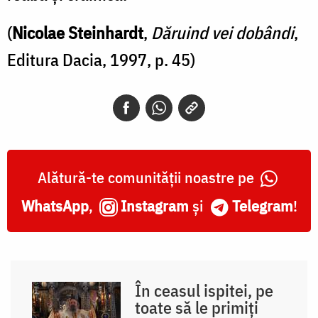
(
Nicolae Steinhardt
,
Dăruind vei dobândi
,
Editura Dacia, 1997, p. 45)
Alătură-te comunității noastre pe
WhatsApp
,
Instagram
și
Telegram
!
În ceasul ispitei, pe
toate să le primiți