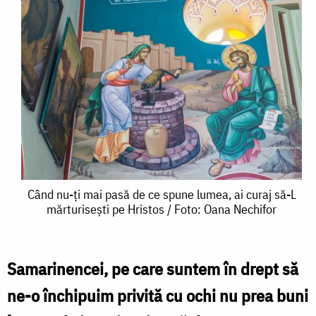
Când
Când nu-ți mai pasă de ce spune lumea, ai curaj să-L
mărturisești pe Hristos / Foto: Oana Nechifor
nu-
ți
mai
Samarinencei, pe care suntem în drept să
pasă
ne-o închipuim privită cu ochi nu prea buni
de