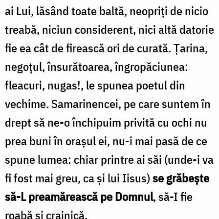
ai Lui, lăsând toate baltă, neopriți de nicio
treabă, niciun considerent, nici altă datorie
fie ea cât de firească ori de curată. Țarina,
negoțul, însurătoarea, îngropăciunea:
fleacuri, nugas!, le spunea poetul din
vechime. Samarinencei, pe care suntem în
drept să ne-o închipuim privită cu ochi nu
prea buni în orașul ei, nu-i mai pasă de ce
spune lumea: chiar printre ai săi (unde-i va
fi fost mai greu, ca și lui Iisus)
se grăbește
să-L preamărească pe Domnul
, să-I fie
roabă și crainică.