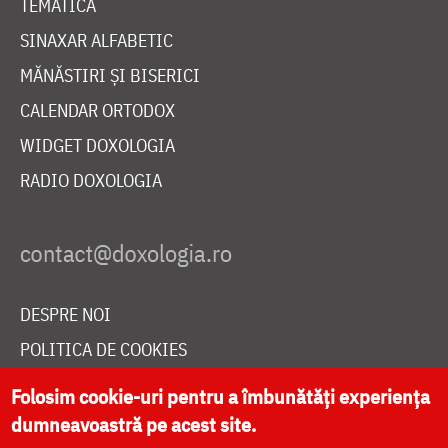
TEMATICĂ
SINAXAR ALFABETIC
MĂNĂSTIRI ȘI BISERICI
CALENDAR ORTODOX
WIDGET DOXOLOGIA
RADIO DOXOLOGIA
DESPRE NOI
POLITICA DE COOKIES
DONEAZĂ ONLINE PENTRU CATEDRALA NAȚIONALĂ
Folosim cookie-uri pentru a îmbunătăți experiența
dumneavoastră pe acest site.