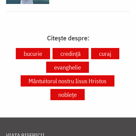
Citește despre:
bucurie
credință
curaj
evanghelie
Mântuitorul nostru Iisus Hristos
noblețe
VIAȚA BISERICII