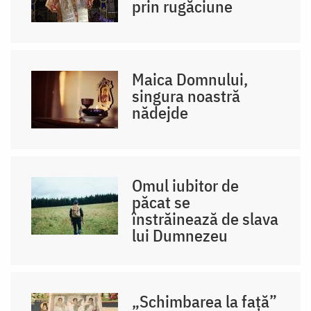
prin rugăciune
Maica Domnului,
singura noastră
nădejde
Omul iubitor de
păcat se
înstrăinează de slava
lui Dumnezeu
„Schimbarea la față”