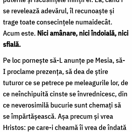
Oana
se revelează adevărul, îl recunoaște și
Nechifor
trage toate consecințele numaidecât.
Acum este.
Nici amânare, nici îndoială, nici
sfială.
Pe loc pornește să-L anunțe pe Mesia, să-
I proclame prezența, să dea de știre
tuturor ce se petrece pe meleagurile lor, de
ce neînchipuită cinste se învrednicesc, din
ce neverosimilă bucurie sunt chemați să
se împărtășească. Așa precum și vrea
Hristos: pe care-i cheamă îi vrea de îndată