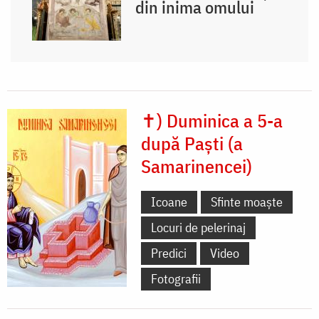
din inima omului
✝) Duminica a 5-a
după Paști (a
Samarinencei)
Icoane
Sfinte moaște
Locuri de pelerinaj
Predici
Video
Fotografii