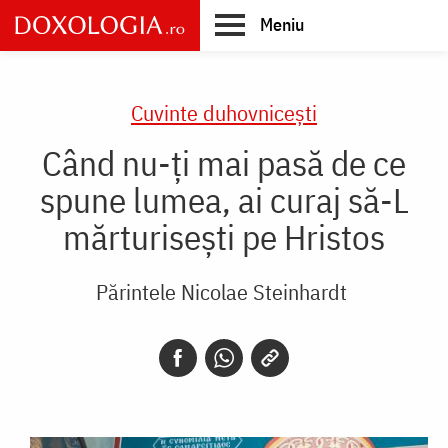
Skip
Meniu
to
main
Main
content
navigation
Cuvinte duhovnicești
Când nu-ți mai pasă de ce
spune lumea, ai curaj să-L
mărturisești pe Hristos
Părintele Nicolae Steinhardt