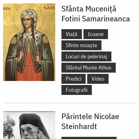
Sfânta Muceniță
Fotini Samarineanca
Viață
Icoane
Sfinte moaște
Locuri de pelerinaj
Sfântul Munte Athos
Predici
Video
Fotografii
Părintele Nicolae
Steinhardt