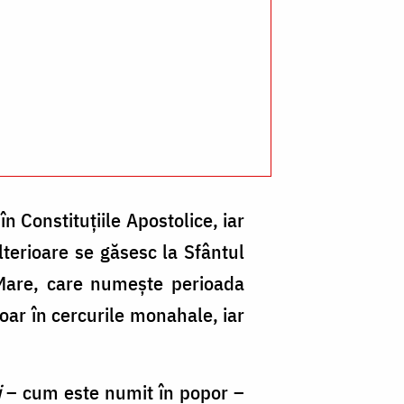
în Constituțiile Apostolice, iar
lterioare se găsesc la Sfântul
 Mare, care numeşte perioada
doar în cercurile monahale, iar
i
– cum este numit în popor –