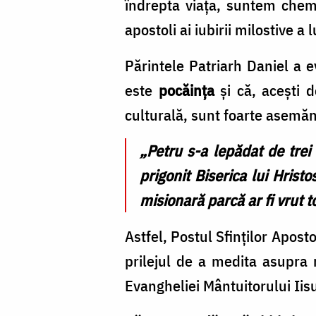
îndrepta viaţa, suntem che
apostoli ai iubirii milostive a l
Părintele Patriarh Daniel a e
este
pocăința
și că, acești d
culturală, sunt foarte asemăn
„Petru s-a lepădat de trei 
prigonit Biserica lui Hrist
misionară parcă ar fi vrut t
Astfel, Postul Sfinților Apost
prilejul de a medita asupra 
Evangheliei Mântuitorului Iisu