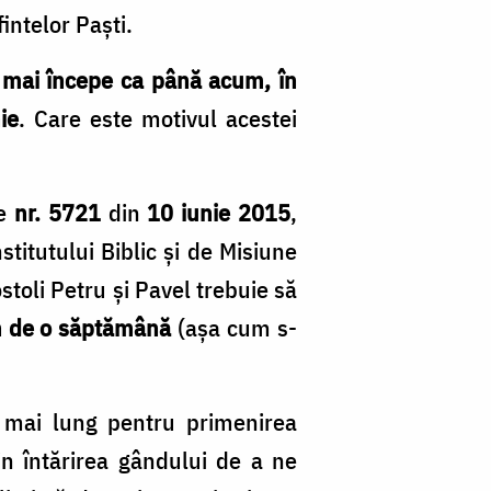
intelor Paști.
 mai începe ca până acum, în
ie
. Care este motivul acestei
ne
nr. 5721
din
10 iunie 2015
,
stitutului Biblic şi de Misiune
ostoli Petru și Pavel trebuie să
n de o săptămână
(așa cum s-
p mai lung pentru primenirea
in întărirea gândului de a ne