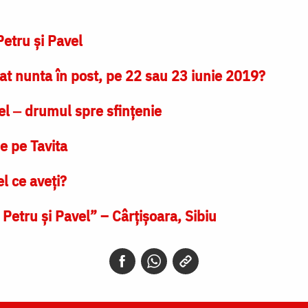
Petru şi Pavel
t nunta în post, pe 22 sau 23 iunie 2019?
vel ‒ drumul spre sfințenie
e pe Tavita
l ce aveţi?
 Petru şi Pavel” – Cârţişoara, Sibiu