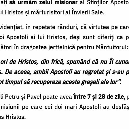
mați
să urmăm zelul misionar
al Sfinților Aposto
ui Hristos și mărturisitori ai Învierii Sale.
vidențiat, în repetate rânduri, că virtutea pe car
oi Apostoli ai lui Hristos, deși sunt diferiți ca p
ători în dragostea jertfelnică pentru Mântuitorul:
ori de Hristos, din frică, spunând că nu Îl cuno
os. De aceea, ambii Apostoli au regretat și s-au p
ot timpul să recupereze aceste greșeli ale lor”
.
oli Petru și Pavel poate avea
între 7 și 28 de zile
,
misiunii pe care cei doi mari Apostoli au desf
s Hristos.