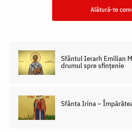
Alătură-te comu
Sfântul Ierarh Emilian M
drumul spre sfințenie
Sfânta Irina – Împărăte