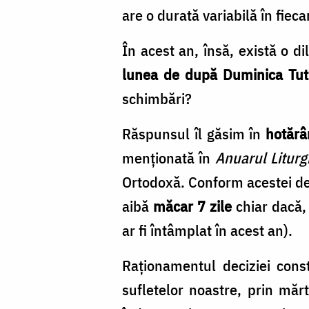
are o durată variabilă în fiec
În acest an, însă, există o d
lunea de după Duminica Tutu
schimbări?
Răspunsul îl găsim în
hotărâ
menționată în
Anuarul Liturg
Ortodoxă. Conform acestei de
aibă
măcar 7 zile
chiar dacă
ar fi întâmplat în acest an).
Raționamentul deciziei cons
sufletelor noastre, prin măr