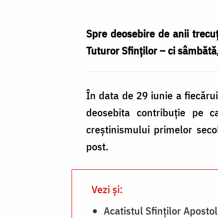
Nechifor
Spre deosebire de anii trecu
Tuturor Sfinților – ci sâmbăt
În data de 29 iunie a fiecăru
deosebita contribuție pe c
creștinismului primelor secol
post.
Vezi și:
Acatistul Sfinţilor Apostol