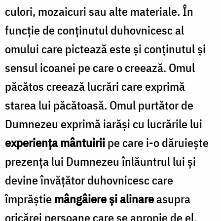
culori, mozaicuri sau alte materiale. În
funcție de conținutul duhovnicesc al
omului care pictează este și conținutul și
sensul icoanei pe care o creează. Omul
păcătos creează lucrări care exprimă
starea lui păcătoasă. Omul purtător de
Dumnezeu exprimă iarăși cu lucrările lui
experiența mântuirii
pe care i-o dăruiește
prezența lui Dumnezeu înlăuntrul lui și
devine învățător duhovnicesc care
împrăștie
mângâiere și alinare
asupra
oricărei persoane care se apropie de el.