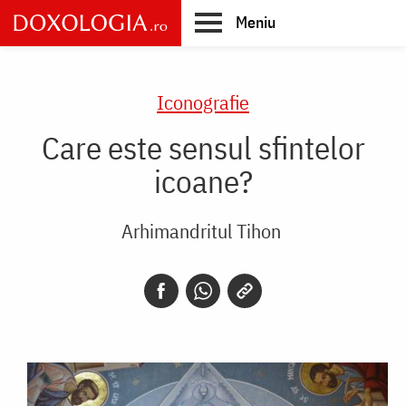
Skip
Meniu
to
main
Main
content
navigation
Iconografie
Care este sensul sfintelor
icoane?
Arhimandritul Tihon