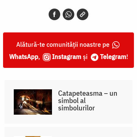
Alătură-te comunității noastre pe
WhatsApp
,
Instagram
și
Telegram
!
Catapeteasma – un
simbol al
simbolurilor