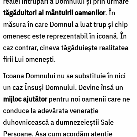
realei întrupări a Domnului și prin urmare
tăgăduitori ai mântuirii oamenilor
. În
măsura în care Domnul a luat trup și chip
omenesc este reprezentabil în icoană. În
caz contrar, cineva tăgăduiește realitatea
firii Lui omenești.
Icoana Domnului nu se substituie în nici
un caz Însuși Domnului. Devine însă un
mijloc ajutător
pentru noi oamenii care ne
conduce la adevărata venerație
duhovnicească a dumnezeieștii Sale
Persoane. Așa cum acordăm atenție