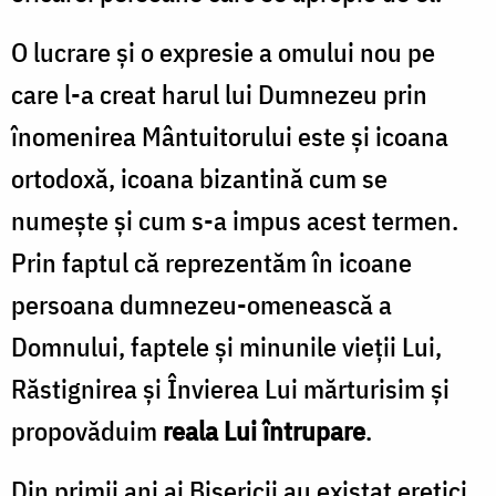
O lucrare și o expresie a omului nou pe
care l-a creat harul lui Dumnezeu prin
înomenirea Mântuitorului este și icoana
ortodoxă, icoana bizantină cum se
numește și cum s-a impus acest termen.
Prin faptul că reprezentăm în icoane
persoana dumnezeu-omenească a
Domnului, faptele și minunile vieții Lui,
Răstignirea și Învierea Lui mărturisim și
propovăduim
reala Lui întrupare
.
Din primii ani ai Bisericii au existat eretici