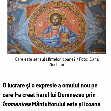
Care
Care este sensul sfintelor icoane? / Foto: Oana
Nechifor
este
sensul
sfintelor
O lucrare și o expresie a omului nou pe
icoane?
care l-a creat harul lui Dumnezeu prin
/
înomenirea
Mântuitorului este și icoana
Foto: