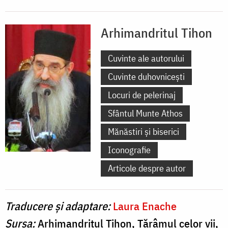
Arhimandritul Tihon
Cuvinte ale autorului
Cuvinte duhovnicești
Locuri de pelerinaj
Sfântul Munte Athos
Mănăstiri și biserici
Iconografie
Articole despre autor
Traducere și adaptare:
Laura Enache
Sursa:
Arhimandritul Tihon, Tărâmul celor vii,