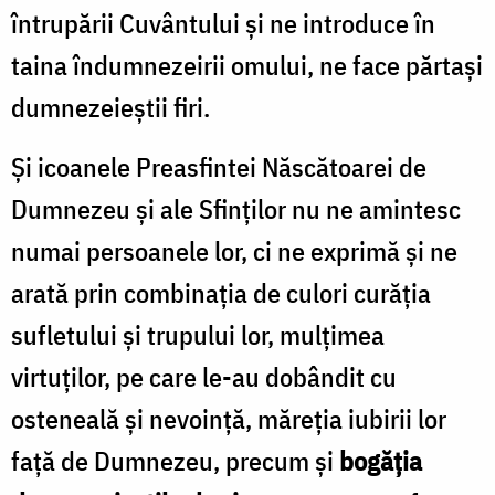
întrupării Cuvântului și ne introduce în
taina îndumnezeirii omului, ne face părtași
dumnezeieștii firi.
Și icoanele Preasfintei Născătoarei de
Dumnezeu și ale Sfinților nu ne amintesc
numai persoanele lor, ci ne exprimă și ne
arată prin combinația de culori curăția
sufletului și trupului lor, mulțimea
virtuților, pe care le-au dobândit cu
osteneală și nevoință, măreția iubirii lor
față de Dumnezeu, precum și
bogăția