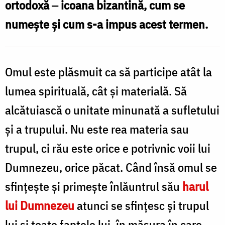
ortodoxă
‒ icoana bizantină, cum se
Oana
numește și cum s-a impus acest termen.
Nechifor
Omul este plăsmuit ca să participe atât la
lumea spirituală, cât și materială. Să
alcătuiască o unitate minunată a sufletului
și a trupului. Nu este rea materia sau
trupul, ci rău este orice e potrivnic voii lui
Dumnezeu, orice păcat. Când însă omul se
sfințește și primește înlăuntrul său
harul
lui Dumnezeu
atunci se sfințesc și trupul
lui și toate faptele lui, în măsura în care