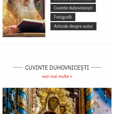
Cuvinte duhovnicești
Fotografii
Articole despre autor
CUVINTE DUHOVNICEȘTI
vezi mai multe »