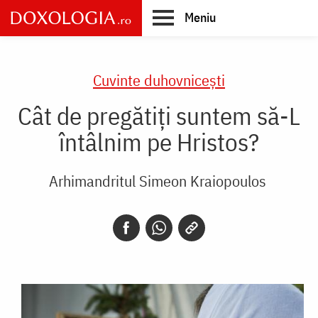
Skip
Meniu
to
main
Main
content
navigation
Cuvinte duhovnicești
Cât de pregătiți suntem să-L
întâlnim pe Hristos?
Arhimandritul Simeon Kraiopoulos