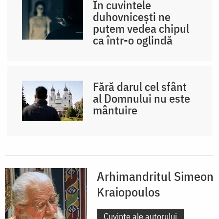
În cuvintele
duhovnicești ne
putem vedea chipul
ca într-o oglindă
Fără darul cel sfânt
al Domnului nu este
mântuire
Arhimandritul Simeon
Kraiopoulos
Cuvinte ale autorului