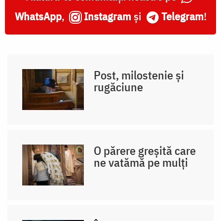
WhatsApp
,
Instagram
și
Telegram
!
Post, milostenie și
rugăciune
O părere greșită care
ne vatămă pe mulți