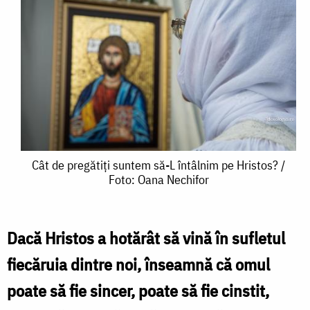
Cât
Cât de pregătiți suntem să-L întâlnim pe Hristos? /
Foto: Oana Nechifor
de
pregătiți
suntem
Dacă Hristos a hotărât să vină în sufletul
să-
fiecăruia dintre noi, înseamnă că omul
L
poate să fie sincer, poate să fie cinstit,
întâlnim