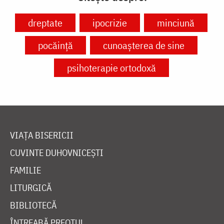
dreptate
ipocrizie
minciună
pocăință
cunoașterea de sine
psihoterapie ortodoxă
VIAȚA BISERICII
CUVINTE DUHOVNICEȘTI
FAMILIE
LITURGICĂ
BIBLIOTECĂ
ÎNTREABĂ PREOTUL