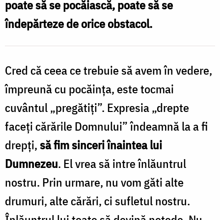
poate să se pocăiască, poate să se
pe
îndepărteze de orice obstacol.
Hristos?
/
Foto:
Cred că ceea ce trebuie să avem în vedere,
Oana
împreună cu pocăința, este tocmai
Nechifor
cuvântul „pregătiți”. Expresia „drepte
faceți cărările Domnului” îndeamnă la a fi
drepți,
să fim sinceri înaintea lui
Dumnezeu
. El vrea să intre înlăuntrul
nostru. Prin urmare, nu vom găti alte
drumuri, alte cărări, ci sufletul nostru.
Înlăuntrul lui toate să devină netede. Nu