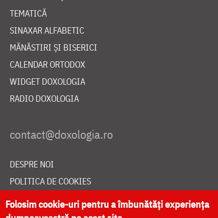
TEMATICĂ
SINAXAR ALFABETIC
MĂNĂSTIRI ȘI BISERICI
CALENDAR ORTODOX
WIDGET DOXOLOGIA
RADIO DOXOLOGIA
DESPRE NOI
POLITICA DE COOKIES
DONEAZĂ ONLINE PENTRU CATEDRALA NAȚIONALĂ
Folosim cookie-uri pentru a îmbunătăți experiența
dumneavoastră pe acest site.