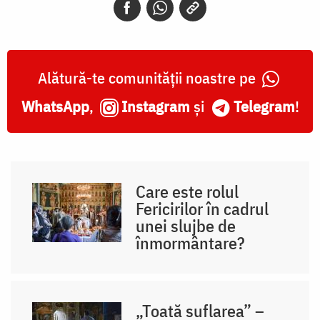
Alătură-te comunității noastre pe
WhatsApp
,
Instagram
și
Telegram
!
Care este rolul
Fericirilor în cadrul
unei slujbe de
înmormântare?
„Toată suflarea” –