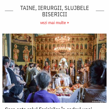
TAINE, IERURGII, SLUJBELE
BISERICII
vezi mai multe »