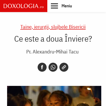
Skip
Meniu
to
main
Main
content
navigation
Taine, ierurgii, slujbele Bisericii
Ce este a doua Înviere?
Pr. Alexandru-Mihai Tacu