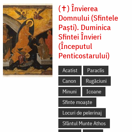
(✝) Învierea
Domnului (Sfintele
Paști). Duminica
Sfintei Învieri
(Începutul
Penticostarului)
Acatist
Paraclis
Canon
Rugăciuni
Minuni
Icoane
Sfinte moaște
Locuri de pelerinaj
Sfântul Munte Athos