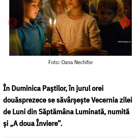
Foto:
Foto: Oana Nechifor
Oana
Nechifor
În Duminica Paștilor, în jurul orei
douăsprezece se săvârșește Vecernia zilei
F
de Luni din Săptămâna Luminată, numită
și „A doua Înviere”.
N