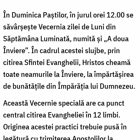
În Duminica Paştilor, în jurul orei 12.00 se
săvârșește Vecernia zilei de Luni din
Săptămâna Luminată, numită şi „A doua
Înviere”. În cadrul acestei slujbe, prin
citirea Sfintei Evanghelii, Hristos cheamă
toate neamurile la Înviere, la împărtăşirea
de bunătăţile din Împărăţia lui Dumnezeu.
Această Vecernie specială are ca punct
central citirea Evangheliei în 12 limbi.
Originea acestei practici trebuie pusă în
legătură cu trimiterea Apostolilor la