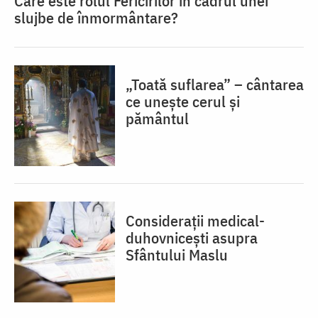
Care este rolul Fericirilor în cadrul unei
slujbe de înmormântare?
„Toată suflarea” – cântarea
ce unește cerul și
pământul
Considerații medical-
duhovnicești asupra
Sfântului Maslu