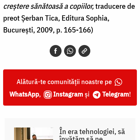
creştere sănătoasă a copiilor,
traducere de
preot Şerban Tica, Editura Sophia,
Bucureşti, 2009, p. 165-166)
Alătură-te comunității noastre pe
WhatsApp
,
Instagram
și
Telegram
!
În era tehnologiei, să
învățăm să ne