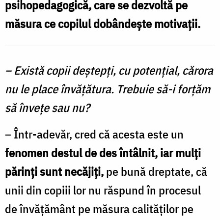
psihopedagogică, care se dezvoltă pe
le
măsura ce copilul dobândeşte motivaţii.
place
să
învețe?
– Există copii deştepţi, cu potenţial, cărora
nu le place învăţătura. Trebuie să-i forţăm
să înveţe sau nu?
– Într-adevăr, cred că acesta este un
fenomen destul de des întâlnit, iar mulţi
părinţi sunt necăjiţi,
pe bună dreptate, că
unii din copiii lor nu răspund în procesul
de învăţământ pe măsura calităţilor pe