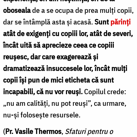
oboseala
de a se ocupa de prea mulţi copii,
dar se întâmplă asta şi acasă.
Sunt
părinţi
atât de exigenţi cu copiii lor, atât de severi,
încât uită să aprecieze ceea ce copiii
reuşesc, dar care exagerează şi
dramatizează insuccesele lor, încât mulţi
copii îşi pun de mici eticheta că sunt
incapabili, că nu vor reuşi.
Copilul crede:
„nu am calităţi, nu pot reuşi”, ca urmare,
nu-şi foloseşte resursele.
(
Pr. Vasile Thermos
,
Sfaturi pentru o