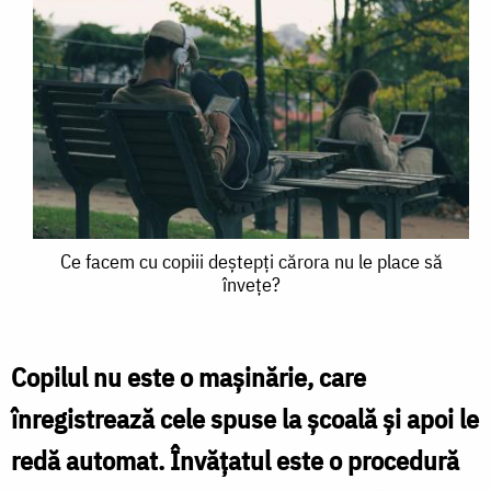
Ce
Ce facem cu copiii deștepți cărora nu le place să
învețe?
facem
cu
copiii
Copilul nu este o maşinărie, care
deștepți
înregistrează cele spuse la şcoală şi apoi le
cărora
redă automat. Învăţatul este o procedură
nu