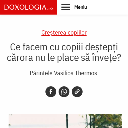
Skip
Meniu
to
main
Main
content
navigation
Creşterea copiilor
Ce facem cu copiii deștepți
cărora nu le place să învețe?
Părintele Vasilios Thermos