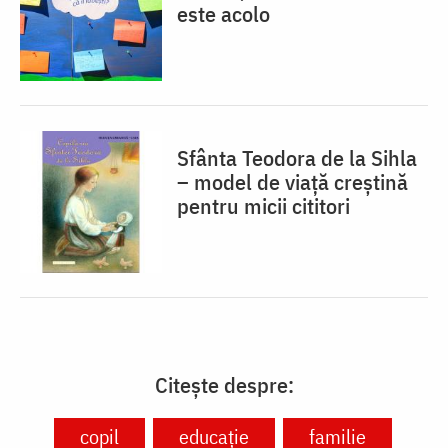
este acolo
Sfânta Teodora de la Sihla
– model de viaţă creştină
pentru micii cititori
Citește despre:
copil
educație
familie