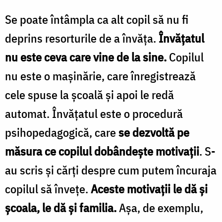
Se poate întâmpla ca alt copil să nu fi
deprins resorturile de a învăţa.
Învăţatul
nu este ceva care vine de la sine.
Copilul
nu este o maşinărie, care înregistrează
cele spuse la şcoală şi apoi le redă
automat. Învăţatul este o procedură
psihopedagogică, care
se dezvoltă pe
măsura ce copilul dobândeşte motivaţii
. S-
au scris şi cărţi despre cum putem încuraja
copilul să înveţe.
Aceste motivaţii le dă şi
şcoala, le dă şi familia.
Aşa, de exemplu,