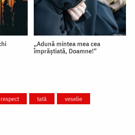
chi
„Adună mintea mea cea
împrăștiată, Doamne!”
respect
tată
veselie