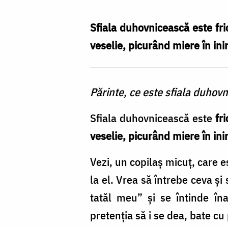
Nechifor
Sfiala duhovnicească este fri
veselie, picurând miere în i
Părinte, ce este sfiala duhov
Sfiala duhovnicească este
fr
veselie, picurând miere în i
Vezi, un copilaș micuț, care es
la el. Vrea să întrebe ceva și
tatăl meu” și se întinde în
pretenția să i se dea, bate cu