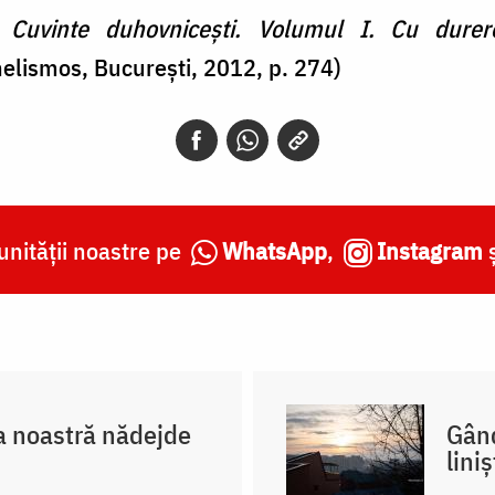
,
Cuvinte duhovnicești. Volumul I.
Cu durer
helismos, București, 2012, p. 274)
nității noastre pe
WhatsApp
,
Instagram
 noastră nădejde
Gând
lini