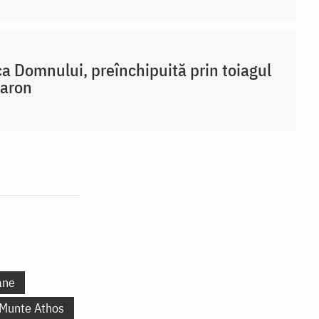
a Domnului, preînchipuită prin toiagul
Aaron
ane
 Munte Athos