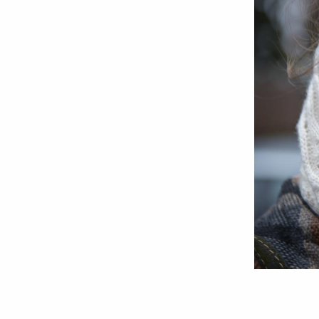
Foto:
Oana