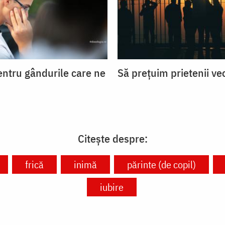
entru gândurile care ne
Să prețuim prietenii ve
Citește despre:
frică
inimă
părinte (de copil)
iubire