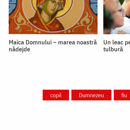
Maica Domnului – marea noastră
Un leac p
nădejde
tulbură
copil
Dumnezeu
fiu