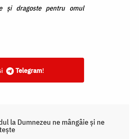
e și dragoste pentru omul
și
Telegram
!
ul la Dumnezeu ne mângâie și ne
ștește