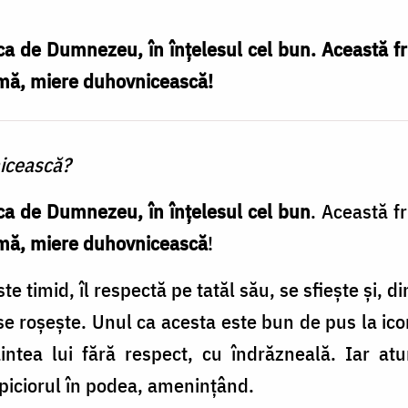
ca de Dumnezeu, în înțelesul cel bun. Această f
nimă, miere duhovnicească!
nicească?
ica de Dumnezeu, în înțelesul cel bun
. Această f
nimă, miere duhovnicească
!
te timid, îl respectă pe tatăl său, se sfiește și, di
 se roșește. Unul ca acesta este bun de pus la ic
aintea lui fără respect, cu îndrăzneală. Iar at
 piciorul în podea, amenințând.