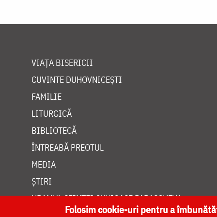
VIAȚA BISERICII
CUVINTE DUHOVNICEȘTI
FAMILIE
LITURGICĂ
BIBLIOTECĂ
ÎNTREABĂ PREOTUL
MEDIA
ȘTIRI
HRAMUL SFINTEI CUVIOASE PARASCHEVA
Folosim cookie-uri pentru a îmbunăt