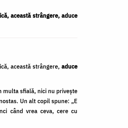
rică, această strângere, aduce
rică, această strângere,
aduce
n multa sfială, nici nu privește
onostas. Un alt copil spune: „E
unci când vrea ceva, cere cu