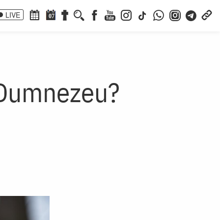
LIVE
07
e Dumnezeu?