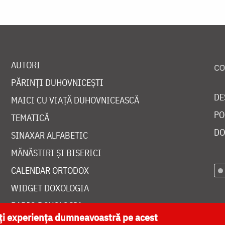
AUTORI
PĂRINȚI DUHOVNICEȘTI
DE
MAICI CU VIAȚĂ DUHOVNICEASCĂ
PO
TEMATICĂ
DO
SINAXAR ALFABETIC
MĂNĂSTIRI ȘI BISERICI
CALENDAR ORTODOX
WIDGET DOXOLOGIA
RADIO DOXOLOGIA
ăți experiența dumneavoastră pe acest