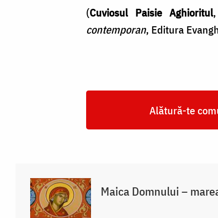
(
Cuviosul Paisie Aghioritul
contemporan
, Editura Evang
Alătură-te comu
Maica Domnului – marea