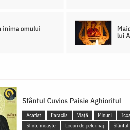
n inima omului
Maic
lui 
Sfântul Cuvios Paisie Aghioritul
Acatist
Paraclis
Viață
Minuni
Ico
Sfinte moaște
Locuri de pelerinaj
Sfântul