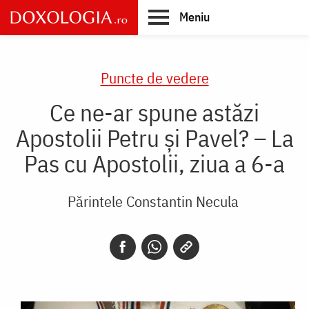
Skip
Meniu
to
main
Main
content
navigation
Puncte de vedere
Ce ne-ar spune astăzi
Apostolii Petru și Pavel? – La
Pas cu Apostolii, ziua a 6-a
Părintele Constantin Necula