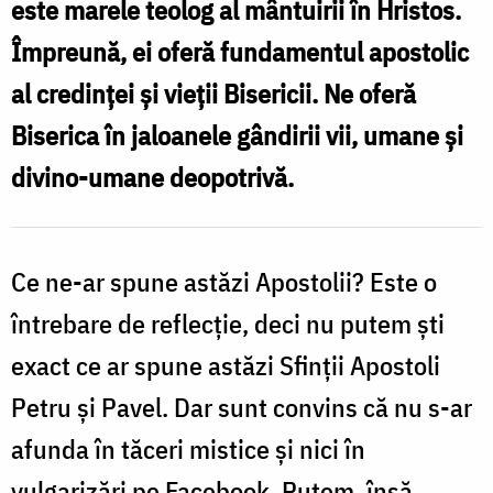
este marele teolog al mântuirii în Hristos.
Petru
Împreună, ei oferă fundamentul apostolic
și
al credinței și vieții Bisericii. Ne oferă
Pavel?
Biserica în jaloanele gândirii vii, umane și
/
divino-umane deopotrivă.
Foto:
Bogdan
Zamfirescu
Ce ne-ar spune astăzi Apostolii? Este o
întrebare de reflecție, deci nu putem ști
exact ce ar spune astăzi Sfinții Apostoli
Petru și Pavel. Dar sunt convins că nu s-ar
afunda în tăceri mistice și nici în
vulgarizări pe Facebook. Putem, însă,