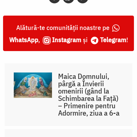
Alătură-te comunității noastre pe
WhatsApp
,
Instagram
și
Telegram
!
Maica Domnului,
pârgă a Învierii
omenirii (gând la
Schimbarea la Față)
– Primenire pentru
Adormire, ziua a 6-a