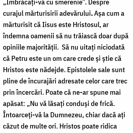
„Îmbrăcați-vă cu smerenie”. Despre
curajul mărturisirii
adevărului
.
Așa cum a
mărturisit că Iisus este Hristosul, ar
îndemna oamenii să nu trăiască doar după
opiniile majorității. Să nu uitați niciodată
că Petru este un om care crede și știe că
Hristos este nădejde. Epistolele sale sunt
pline de încurajări adresate celor care trec
prin încercări. Poate că ne-ar spune mai
apăsat: „Nu vă lăsați conduși de frică.
Întoarceți-vă la Dumnezeu, chiar dacă ați
căzut de multe ori. Hristos poate ridica