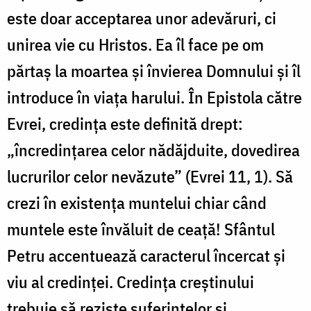
este doar acceptarea unor adevăruri, ci
unirea vie cu Hristos. Ea îl face pe om
părtaș la moartea și învierea Domnului și îl
introduce în viața harului. În Epistola către
Evrei, credința este definită drept:
„încredințarea celor nădăjduite, dovedirea
lucrurilor celor nevăzute” (Evrei 11, 1). Să
crezi în existența muntelui chiar când
muntele este învăluit de ceață! Sfântul
Petru accentuează caracterul încercat și
viu al credinței. Credința creștinului
trebuie să reziste suferințelor și