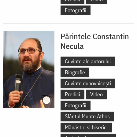
Fotografii
Părintele Constantin
Necula
Cuvinte ale autorului
Biografie
Cuvinte duhovnicești
Predici
Video
Fotografii
Sfântul Munte Athos
Mănăstiri și biserici