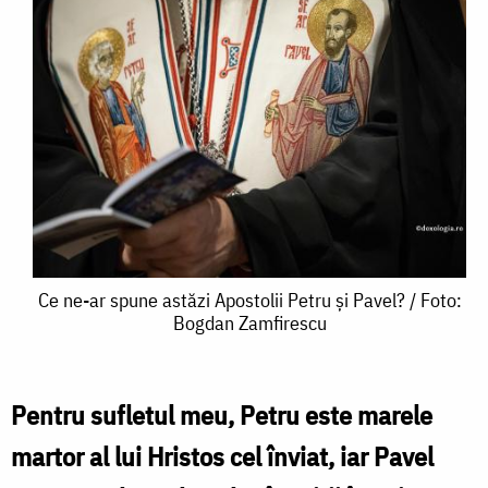
Ce
Ce ne-ar spune astăzi Apostolii Petru și Pavel? / Foto:
Bogdan Zamfirescu
ne-
ar
spune
Pentru sufletul meu, Petru este marele
astăzi
martor al lui Hristos cel înviat, iar Pavel
Apostolii