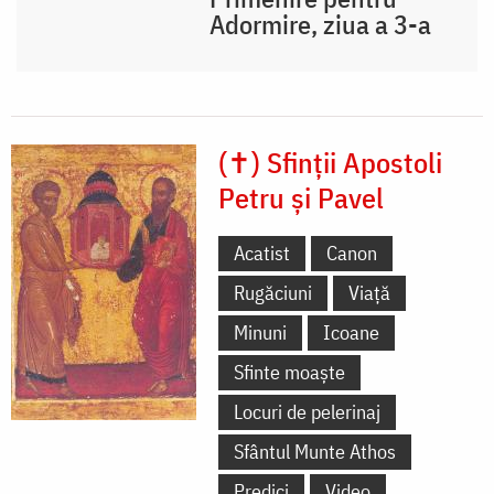
Adormire, ziua a 3-a
(✝) Sfinții Apostoli
Petru și Pavel
Acatist
Canon
Rugăciuni
Viață
Minuni
Icoane
Sfinte moaște
Locuri de pelerinaj
Sfântul Munte Athos
Predici
Video