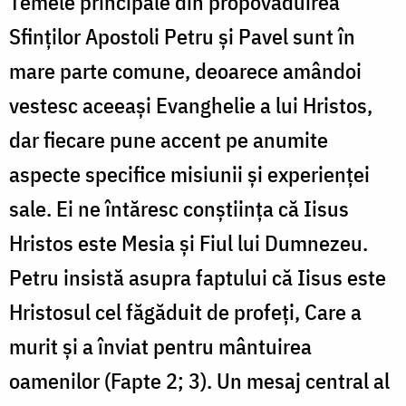
Temele principale din propovăduirea
Sfinților Apostoli Petru și Pavel sunt în
mare parte comune, deoarece amândoi
vestesc aceeași Evanghelie a lui Hristos,
dar fiecare pune accent pe anumite
aspecte specifice misiunii și experienței
sale. Ei ne întăresc conștiința că Iisus
Hristos este Mesia și Fiul lui Dumnezeu.
Petru insistă asupra faptului că Iisus este
Hristosul cel făgăduit de profeți, Care a
murit și a înviat pentru mântuirea
oamenilor (Fapte 2; 3). Un mesaj central al