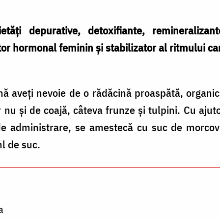
tăți depurative, detoxifiante, remineralizante
tor hormonal feminin și stabilizator al ritmului ca
nă aveți nevoie de o rădăcină proaspătă, organic
ar nu și de coajă, câteva frunze și tulpini. Cu ajut
 de administrare, se amestecă cu suc de morcov
l de suc.
a