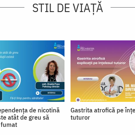
STIL DE VIAŢĂ
ependența de nicotină
Gastrita atrofică pe înț
ste atât de greu să
tuturor
a fumat