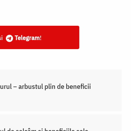
și
Telegram
!
rul – arbustul plin de beneficii
ul de salcâm și beneficiile sale