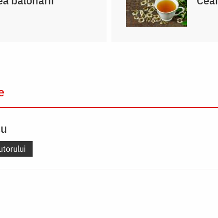
e
cu
utorului