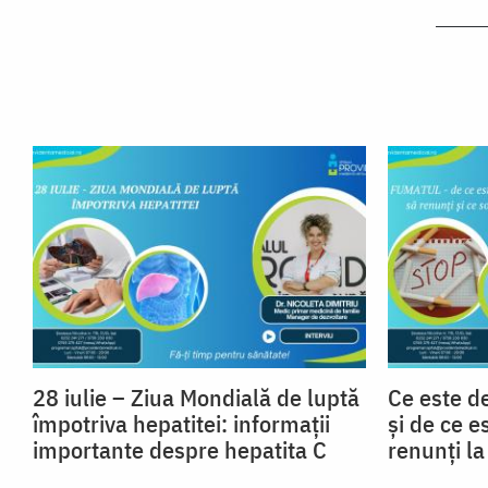
28 iulie – Ziua Mondială de luptă
Ce este d
împotriva hepatitei: informații
și de ce e
importante despre hepatita C
renunți l