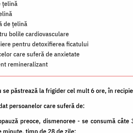
 țelină
elină
ă de țelină
tru bolile cardiovasculare
iere pentru detoxifierea ficatului
 celor care suferă de anxietate
ent remineralizant
e păstrează la frigider cel mult 6 ore, în recipi
dat persoanelor care suferă de:
nopauză preoce, dismenoree - se consumă câte 3
 minute, timp de 28 de zile;