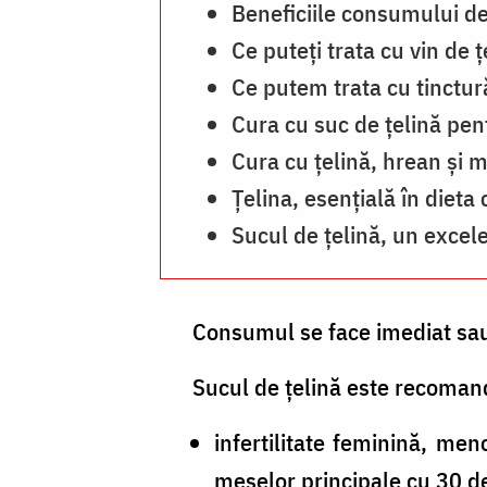
Beneficiile consumului de
Ce puteți trata cu vin de ț
Ce putem trata cu tinctur
Cura cu suc de țelină pen
Cura cu țelină, hrean și m
Ţelina, esenţială în dieta
Sucul de ţelină, un excel
Consumul se face imediat sau s
Sucul de țelină este recoman
infertilitate feminină, me
meselor principale cu 30 de