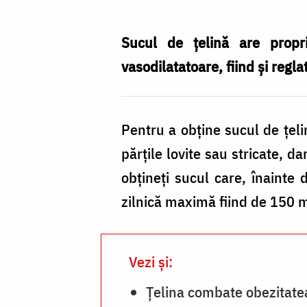
trata
sucul
Sucul de țelină are proprie
de
vasodilatatoare, fiind și regla
țelină
Pentru a obține sucul de țeli
părțile lovite sau stricate, d
obțineți sucul care, înainte
zilnică maximă fiind de 150 m
Vezi și:
Țelina combate obezitate