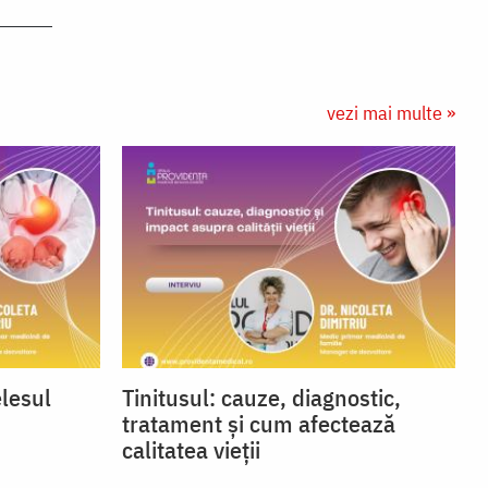
vezi mai multe »
elesul
Tinitusul: cauze, diagnostic,
tratament și cum afectează
calitatea vieții