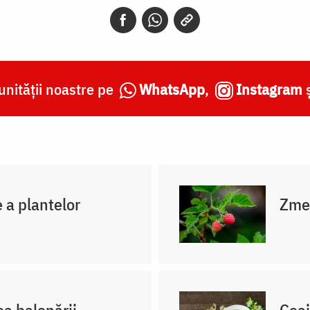
nității noastre pe
WhatsApp
,
Instagram
e a plantelor
Zmeu
a balonării
Ceai