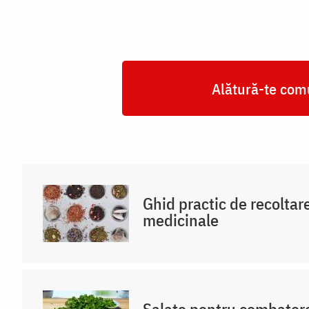
Alătură-te comu
Ghid practic de recoltar
medicinale
Salate pentru combatere