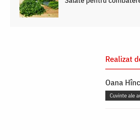
Realizat d
Oana Hîn
Cuvinte ale a