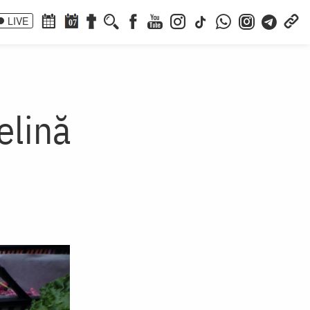
LIVE
07
elină