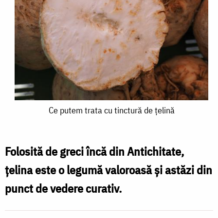
Ce
Ce putem trata cu tinctură de țelină
putem
trata
Folosită de greci încă din Antichitate,
cu
țelina este o legumă valoroasă și astăzi din
tinctură
punct de vedere curativ.
de
țelină