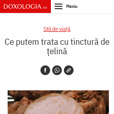
Skip
Meniu
to
main
Main
content
navigation
Stil de viaţă
Ce putem trata cu tinctură de
țelină