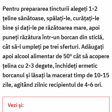
Pentru prepararea tincturii alegeți 1-2
țeline sănătoase, spălați-le, curățați-le
bine și dați-le pe răzătoarea mare, apoi
puneți răzătura într-un borcan din sticlă,
cât să-l umpleți pe trei sferturi. Adăugați
apoi alcool alimentar de 50º cât să acopere
țelina cu 2-3 degete, închideți ermetic
borcanul și lăsați la macerat timp de 10-15
zile, agitând zilnic recipientul de 4-6 ori.
Vezi și: