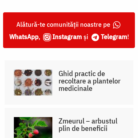
Alătură-te comunității noastre pe
WhatsApp
,
Instagram
și
Telegram
!
Ghid practic de
recoltare a plantelor
medicinale
Zmeurul – arbustul
plin de beneficii