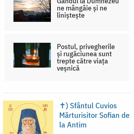
Gândul la Dumnezeu
ne mângâie și ne
liniștește
Postul, privegherile
și rugăciunea sunt
trepte către viața
veșnică
✝) Sfântul Cuvios
Mărturisitor Sofian de
la Antim