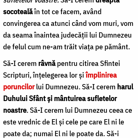
socoteală
în tot ce facem, având
convingerea ca atunci când vom muri, vom
da seama înaintea judecății lui Dumnezeu
de felul cum ne-am trăit viața pe pământ.
Să-I cerem
râvnă
pentru citirea Sfintei
Scripturi, înțelegerea lor și
împlinirea
poruncilor
lui Dumnezeu. Să-I cerem
harul
Duhului Sfânt și mântuirea sufletelor
noastre
. Să-I cerem lui Dumnezeu ceea ce
este vrednic de El și cele pe care El ni le
poate da; numai El ni le poate da. Să-i