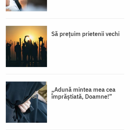
Să prețuim prietenii vechi
„Adună mintea mea cea
împrăștiată, Doamne!”