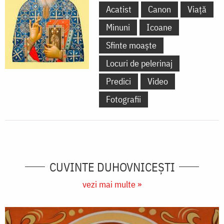
Acatist
Canon
Viață
Minuni
Icoane
Sfinte moaște
Locuri de pelerinaj
Predici
Video
Fotografii
CUVINTE DUHOVNICEȘTI
vezi mai multe »