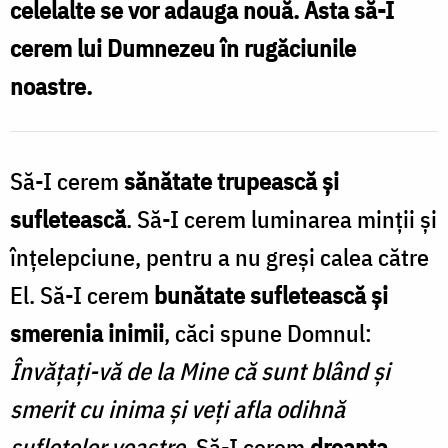
celelalte se vor adauga nouă. Asta să-I
când
cerem lui Dumnezeu în rugăciunile
ne
noastre.
rugăm?
/
Foto:
Să-I cerem
sănătate trupească și
Oana
sufletească
. Să-I cerem luminarea minții și
Nechifor
înțelepciune, pentru a nu greși calea către
El. Să-I cerem
bunătate sufletească și
smerenia inimii
, căci spune Domnul:
Învățați-vă de la Mine că sunt blând și
smerit cu inima și veți afla odihnă
sufletelor voastre.
Să-I cerem
dreapta