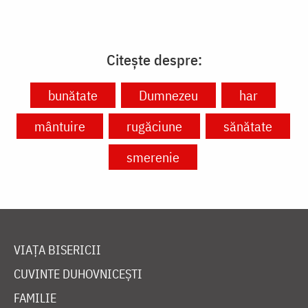
Citește despre:
bunătate
Dumnezeu
har
mântuire
rugăciune
sănătate
smerenie
VIAȚA BISERICII
CUVINTE DUHOVNICEȘTI
FAMILIE