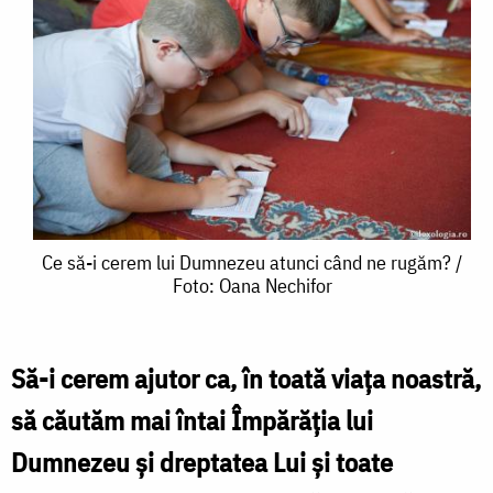
Ce
Ce să-i cerem lui Dumnezeu atunci când ne rugăm? /
Foto: Oana Nechifor
să-
i
cerem
Să-i cerem ajutor ca, în toată viața noastră,
lui
să căutăm mai întai Împărăția lui
Dumnezeu
Dumnezeu și dreptatea Lui și toate
atunci