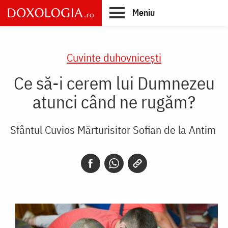
Skip
Meniu
to
main
Main
content
navigation
Cuvinte duhovnicești
Ce să-i cerem lui Dumnezeu
atunci când ne rugăm?
Sfântul Cuvios Mărturisitor Sofian de la Antim