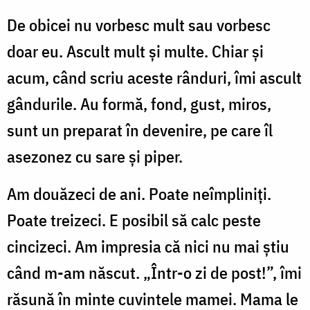
De obicei nu vorbesc mult sau vorbesc
doar eu. Ascult mult şi multe. Chiar şi
acum, când scriu aceste rânduri, îmi ascult
gândurile. Au formă, fond, gust, miros,
sunt un preparat în devenire, pe care îl
asezonez cu sare şi piper.
Am douăzeci de ani. Poate neîmpliniţi.
Poate treizeci. E posibil să calc peste
cincizeci. Am impresia că nici nu mai ştiu
când m-am născut. „Într-o zi de post!”, îmi
răsună în minte cuvintele mamei. Mama le