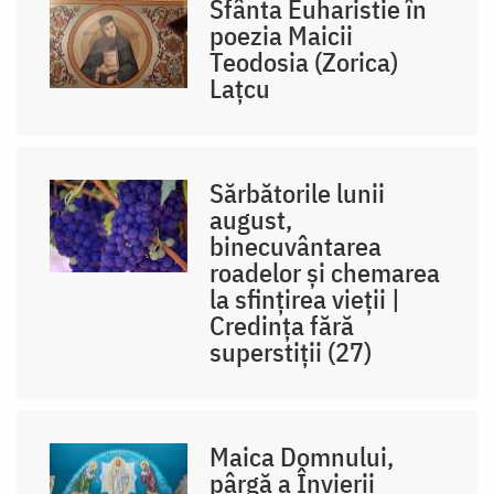
Sfânta Euharistie în
poezia Maicii
Teodosia (Zorica)
Lațcu
Sărbătorile lunii
august,
binecuvântarea
roadelor și chemarea
la sfințirea vieții |
Credința fără
superstiții (27)
Maica Domnului,
pârgă a Învierii