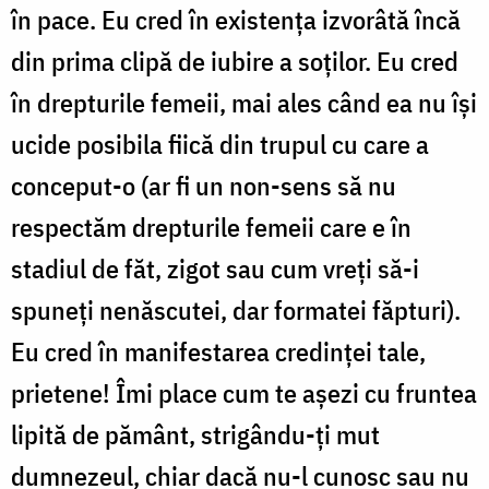
în pace. Eu cred în existenţa izvorâtă încă
din prima clipă de iubire a soţilor. Eu cred
în drepturile femeii, mai ales când ea nu îşi
ucide posibila fiică din trupul cu care a
conceput-o (ar fi un non-sens să nu
respectăm drepturile femeii care e în
stadiul de făt, zigot sau cum vreţi să-i
spuneţi nenăscutei, dar formatei făpturi).
Eu cred în manifestarea credinţei tale,
prietene! Îmi place cum te aşezi cu fruntea
lipită de pământ, strigându-ţi mut
dumnezeul, chiar dacă nu-l cunosc sau nu