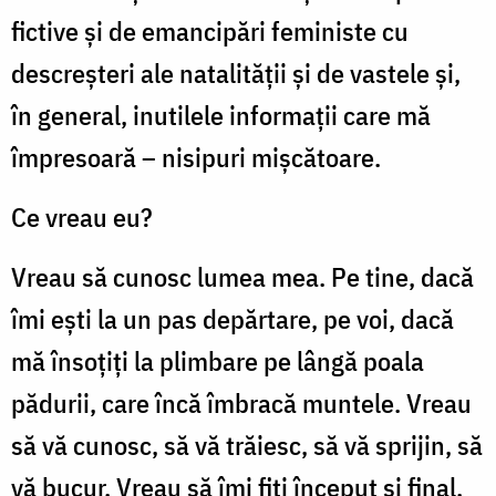
fictive şi de emancipări feministe cu
descreşteri ale natalităţii şi de vastele şi,
în general, inutilele informaţii care mă
împresoară – nisipuri mişcătoare.
Ce vreau eu?
Vreau să cunosc lumea mea. Pe tine, dacă
îmi eşti la un pas depărtare, pe voi, dacă
mă însoţiţi la plimbare pe lângă poala
pădurii, care încă îmbracă muntele. Vreau
să vă cunosc, să vă trăiesc, să vă sprijin, să
vă bucur. Vreau să îmi fiţi început şi final.