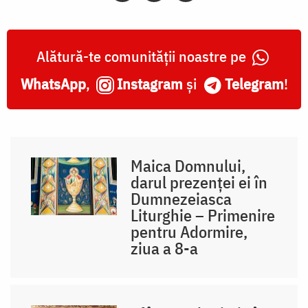
Alătură-te comunității noastre pe
WhatsApp
,
Instagram
și
Telegram
!
Maica Domnului,
darul prezenței ei în
Dumnezeiasca
Liturghie – Primenire
pentru Adormire,
ziua a 8-a