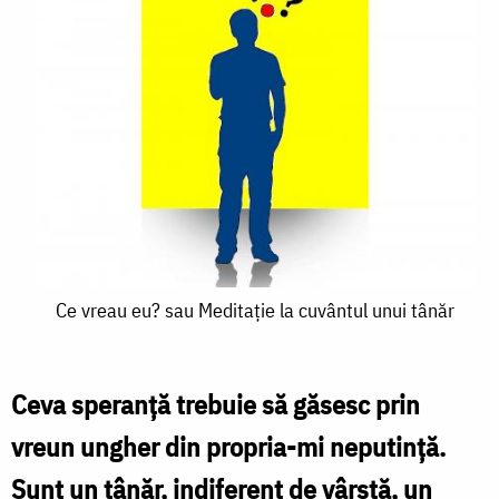
Ce
Ce vreau eu? sau Meditaţie la cuvântul unui tânăr
vreau
eu?
Ceva speranţă trebuie să găsesc prin
sau
vreun ungher din propria-mi neputinţă.
Meditaţie
Sunt un tânăr, indiferent de vârstă, un