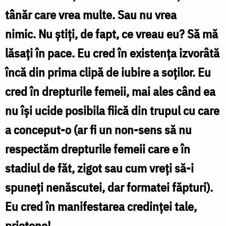
la
tânăr care vrea multe. Sau nu vrea
cuvântul
nimic.
Nu ştiţi, de fapt, ce vreau eu? Să mă
unui
lăsaţi în pace. Eu cred în existenţa izvorâtă
tânăr
încă din prima clipă de iubire a soţilor. Eu
cred în drepturile femeii, mai ales când ea
nu îşi ucide posibila fiică din trupul cu care
a conceput-o (ar fi un non-sens să nu
respectăm drepturile femeii care e în
stadiul de făt, zigot sau cum vreţi să-i
spuneţi nenăscutei, dar formatei făpturi).
Eu cred în manifestarea credinţei tale,
prietene!