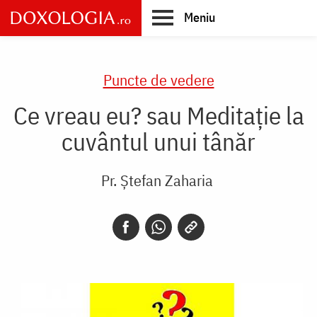
Skip
Meniu
to
main
Main
content
navigation
Puncte de vedere
Ce vreau eu? sau Meditaţie la
cuvântul unui tânăr
Pr. Ștefan Zaharia