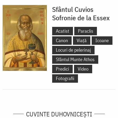
Sfântul Cuvios
Sofronie de la Essex
Acatist
Paraclis
Canon
Viață
Icoane
Locuri de pelerinaj
Sfântul Munte Athos
Predici
Video
Fotografii
CUVINTE DUHOVNICEȘTI