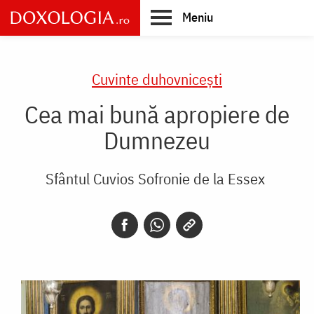
Skip
Meniu
to
main
Main
content
navigation
Cuvinte duhovnicești
Cea mai bună apropiere de
Dumnezeu
Sfântul Cuvios Sofronie de la Essex