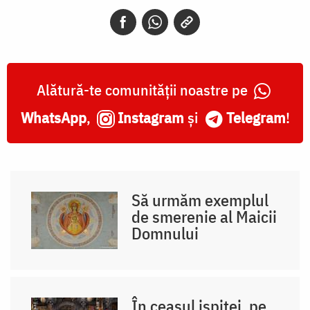
Alătură-te comunității noastre pe
WhatsApp
,
Instagram
și
Telegram
!
Să urmăm exemplul
de smerenie al Maicii
Domnului
În ceasul ispitei, pe