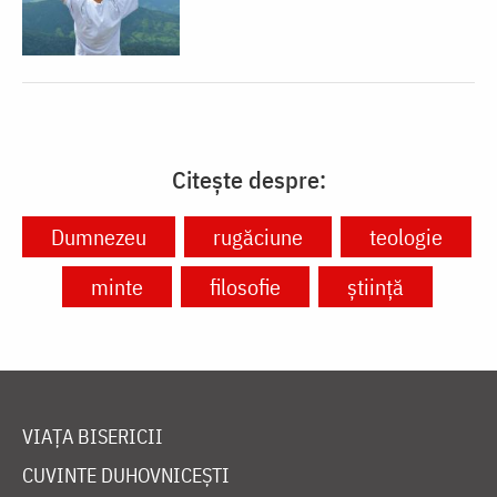
Citește despre:
Dumnezeu
rugăciune
teologie
minte
filosofie
știință
VIAȚA BISERICII
CUVINTE DUHOVNICEȘTI