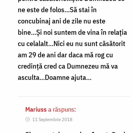
situatie
ne este de folos...Să stai în
by
concubinaj ani de zile nu este
loredana
bine...Și noi suntem de vina în relația
cu celalalt...Nici eu nu sunt căsătorit
am 29 de ani dar daca mă rog cu
credință cred ca Dumnezeu mă va
asculta...Doamne ajuta...
Mariuss
a răspuns:
In
11 Septembrie 2018
reply
to