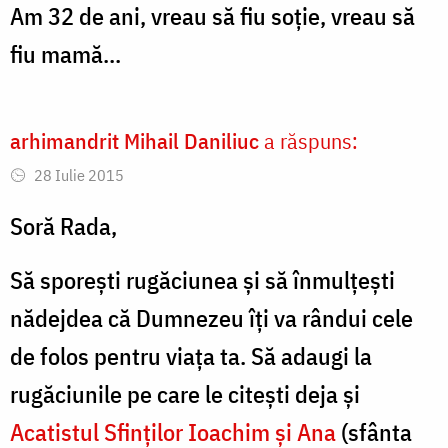
Am 32 de ani, vreau să fiu soţie, vreau să
fiu mamă...
arhimandrit Mihail Daniliuc
a răspuns:
28 Iulie 2015
Soră Rada,
Să sporești rugăciunea și să înmulțești
nădejdea că Dumnezeu îți va rândui cele
de folos pentru viața ta. Să adaugi la
rugăciunile pe care le citești deja și
Acatistul Sfinților Ioachim și Ana
(sfânta