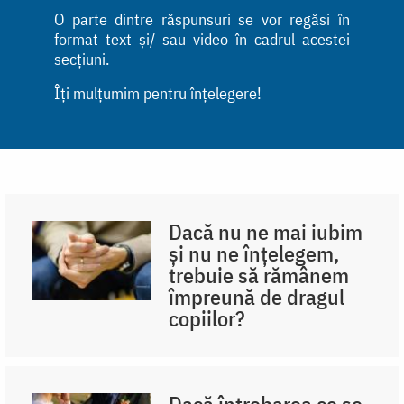
O parte dintre răspunsuri se vor regăsi în
format text și/ sau video în cadrul acestei
secțiuni.
Îți mulțumim pentru înțelegere!
Dacă nu ne mai iubim
și nu ne înțelegem,
trebuie să rămânem
împreună de dragul
copiilor?
Dacă întrebarea ce se