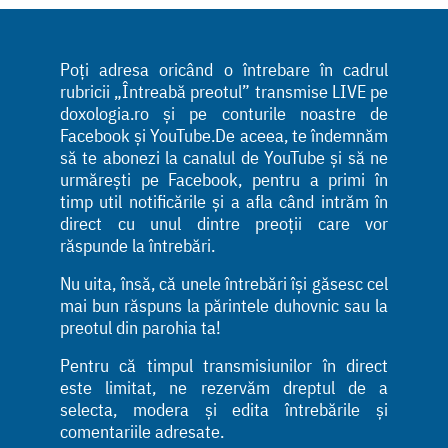
Poți adresa oricând o întrebare în cadrul
rubricii „Întreabă preotul” transmise LIVE pe
doxologia.ro și pe conturile noastre de
Facebook și YouTube.De aceea, te îndemnăm
să te abonezi la canalul de YouTube și să ne
urmărești pe Facebook, pentru a primi în
timp util notificările și a afla când intrăm în
direct cu unul dintre preoții care vor
răspunde la întrebări.
Nu uita, însă, că unele întrebări își găsesc cel
mai bun răspuns la părintele duhovnic sau la
preotul din parohia ta!
Pentru că timpul transmisiunilor în direct
este limitat, ne rezervăm dreptul de a
selecta, modera și edita întrebările și
comentariile adresate.