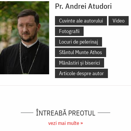
Pr. Andrei Atudori
Cuvinte ale autorului
Video
Fotografii
Locuri de pelerinaj
Sfântul Munte Athos
Mănăstiri și biserici
Articole despre autor
ÎNTREABĂ PREOTUL
vezi mai multe »