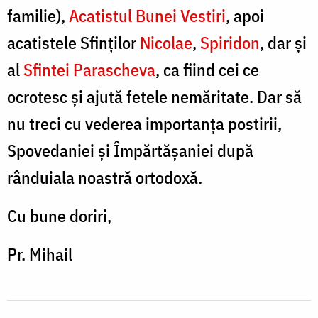
familie),
Acatistul Bunei Vestiri
, apoi
acatistele Sfinților
Nicolae
,
Spiridon
, dar și
al
Sfintei Parascheva
, ca fiind cei ce
ocrotesc și ajută fetele nemăritate. Dar să
nu treci cu vederea importanța postirii,
Spovedaniei și Împărtășaniei după
rânduiala noastră ortodoxă.
Cu bune doriri,
Pr. Mihail