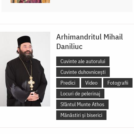
Arhimandritul Mihail
Daniliuc
Cuvinte ale autorului
Cuvinte duhovnicești
Predici
Video
Fotografii
Locuri de pelerinaj
Sfântul Munte Athos
Mănăstiri și biserici