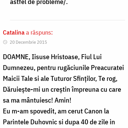
astfel de probleme/.
Rada,
by
Mihail
Catalina
a răspuns:
Daniliuc
20 Decembrie 2015
DOAMNE, Iisuse Hristoase, Fiul Lui
Dumnezeu, pentru rugăciunile Preacuratei
Maicii Tale si ale Tuturor Sfinților, Te rog,
Dăruiește-mi un creștin împreuna cu care
sa ma mântuiesc! Amin!
Eu m-am spovedit, am cerut Canon la
Parintele Duhovnic si dupa 40 de zile in