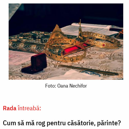
Foto:
Foto: Oana Nechifor
Oana
Nechifor
Rada
întreabă:
Cum să mă rog pentru căsătorie, părinte?