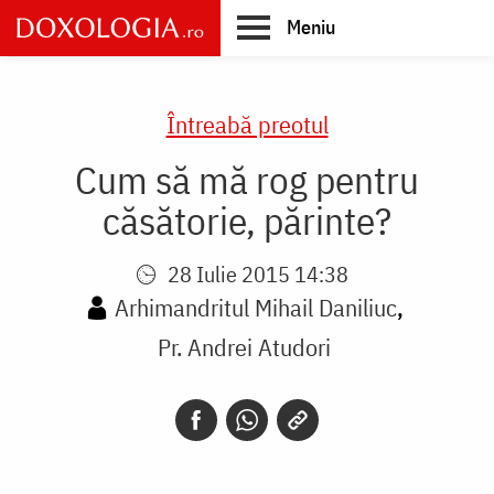
Skip
Meniu
to
main
Main
content
navigation
Întreabă preotul
Cum să mă rog pentru
căsătorie, părinte?
28 Iulie 2015 14:38
Arhimandritul Mihail Daniliuc
Pr. Andrei Atudori