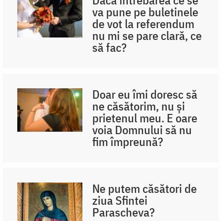
va pune pe buletinele
de vot la referendum
nu mi se pare clară, ce
să fac?
Doar eu îmi doresc să
ne căsătorim, nu și
prietenul meu. E oare
voia Domnului să nu
fim împreună?
Ne putem căsători de
ziua Sfintei
Parascheva?