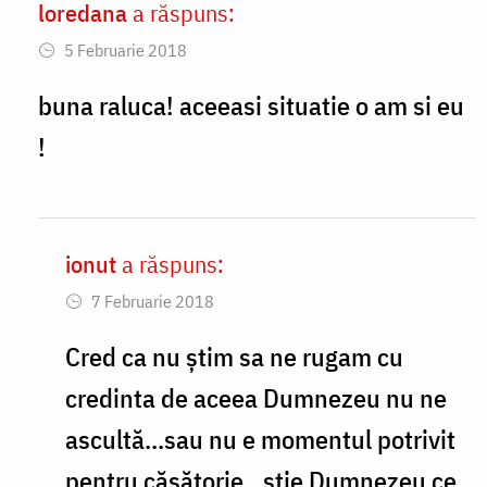
loredana
a răspuns:
In
5 Februarie 2018
reply
to
buna raluca! aceeasi situatie o am si eu
Cum
!
sa
ma
rog
ionut
a răspuns:
In
e
7 Februarie 2018
reply
si
to
Cred ca nu știm sa ne rugam cu
intrebarea
buna
credinta de aceea Dumnezeu nu ne
by
raluca!
Raluca
ascultă...sau nu e momentul potrivit
aceeasi
pentru căsătorie...știe Dumnezeu ce