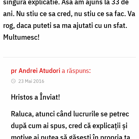
singura explicatie. Asa am ajuns la 33 de
ani. Nu stiu ce sa cred, nu stiu ce sa fac. Va
rog, daca puteti sa ma ajutati cu un sfat.
Multumesc!
pr Andrei Atudori
a răspuns:
In
23 Mai 2016
reply
to
Hristos a Înviat!
Cum
Raluca, atunci când lucrurile se petrec
sa
după cum ai spus, cred că explicații și
ma
motive ai putea să găsești în propria ta
rog