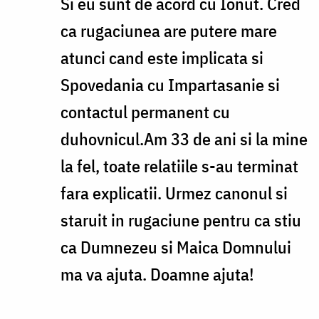
Si eu sunt de acord cu Ionut. Cred
Cred
ca rugaciunea are putere mare
ca
atunci cand este implicata si
nu
Spovedania cu Impartasanie si
știm
contactul permanent cu
sa
duhovnicul.Am 33 de ani si la mine
ne
la fel, toate relatiile s-au terminat
rugam
fara explicatii. Urmez canonul si
by
staruit in rugaciune pentru ca stiu
ionut
ca Dumnezeu si Maica Domnului
ma va ajuta. Doamne ajuta!