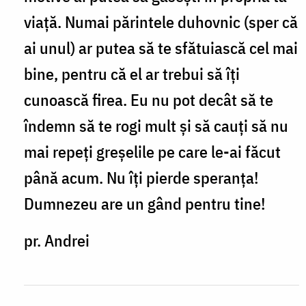
e
viață. Numai părintele duhovnic (sper că
si
ai unul) ar putea să te sfătuiască cel mai
intrebarea
bine, pentru că el ar trebui să îți
by
cunoască firea. Eu nu pot decât să te
Raluca
îndemn să te rogi mult și să cauți să nu
mai repeți greșelile pe care le-ai făcut
până acum. Nu îți pierde speranța!
Dumnezeu are un gând pentru tine!
pr. Andrei