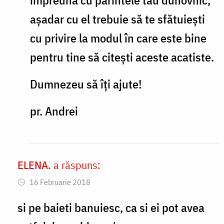
se
așadar cu el trebuie să te sfătuiești
citesc
cu privire la modul în care este bine
by
pentru tine să citești aceste acatiste.
Alina
Dumnezeu să îți ajute!
pr. Andrei
ELENA.
a răspuns:
In
16 Februarie 2018
reply
to
si pe baieti banuiesc, ca si ei pot avea
Soră