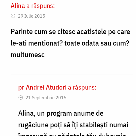
Alina
a răspuns:
In
29 Iulie 2015
reply
to
Parinte cum se citesc acatistele pe care
Soră
le-ati mentionat? toate odata sau cum?
Rada,
multumesc
by
Mihail
Daniliuc
pr Andrei Atudori
a răspuns:
In
21 Septembrie 2015
reply
to
Alina, un program anume de
Parinte
rugăciune poți să îți stabilești numai
cum
împreună cu părintele tău duhovnic,