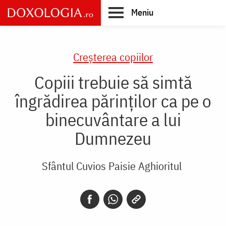
Skip
Meniu
to
main
Main
content
navigation
Creşterea copiilor
Copiii trebuie să simtă
îngrădirea părinților ca pe o
binecuvântare a lui
Dumnezeu
Sfântul Cuvios Paisie Aghioritul