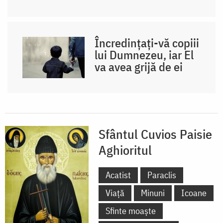
Încredințați-vă copiii
lui Dumnezeu, iar El
va avea grijă de ei
Sfântul Cuvios Paisie
Aghioritul
Acatist
Paraclis
Viață
Minuni
Icoane
Sfinte moaște