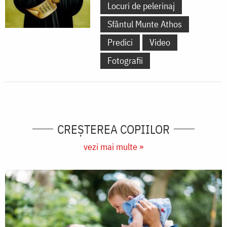
Locuri de pelerinaj
Sfântul Munte Athos
Predici
Video
Fotografii
CREŞTEREA COPIILOR
vezi mai multe »