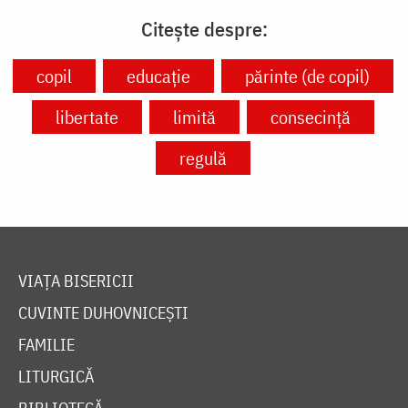
Citește despre:
copil
educație
părinte (de copil)
libertate
limită
consecință
regulă
VIAȚA BISERICII
CUVINTE DUHOVNICEȘTI
FAMILIE
LITURGICĂ