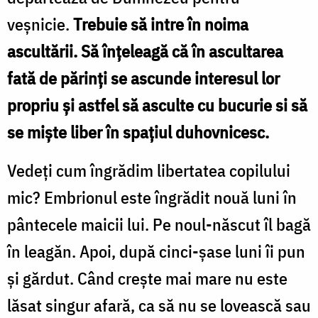
veşnicie.
Trebuie să intre în noima
ascultării. Să înţeleagă că în ascultarea
fată de părinţi se ascunde interesul lor
propriu şi astfel să asculte cu bucurie si să
se mişte liber în spaţiul duhovnicesc.
Vedeţi cum îngrădim libertatea copilului
mic? Embrionul este îngrădit nouă luni în
pântecele maicii lui. Pe noul-născut îl bagă
în leagăn. Apoi, după cinci-şase luni îi pun
şi gărdut. Când creşte mai mare nu este
lăsat singur afară, ca să nu se lovească sau