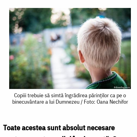
Copiii
Copiii trebuie să simtă îngrădirea părinților ca pe o
binecuvântare a lui Dumnezeu / Foto: Oana Nechifor
trebuie
să
simtă
Toate acestea sunt absolut necesare