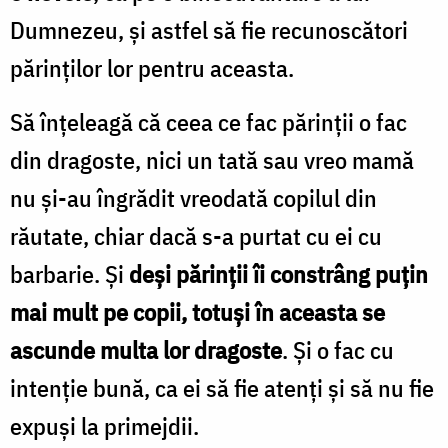
Dumnezeu, şi astfel să fie recunoscători
părinţilor lor pentru aceasta.
Să înţeleagă că ceea ce fac părinţii o fac
din dragoste, nici un tată sau vreo mamă
nu şi-au îngrădit vreodată copilul din
răutate, chiar dacă s-a purtat cu ei cu
barbarie. Şi
deşi părinţii îi constrâng puţin
mai mult pe copii, totuşi în aceasta se
ascunde multa lor dragoste
. Şi o fac cu
intenţie bună, ca ei să fie atenţi şi să nu fie
expuşi la primejdii.