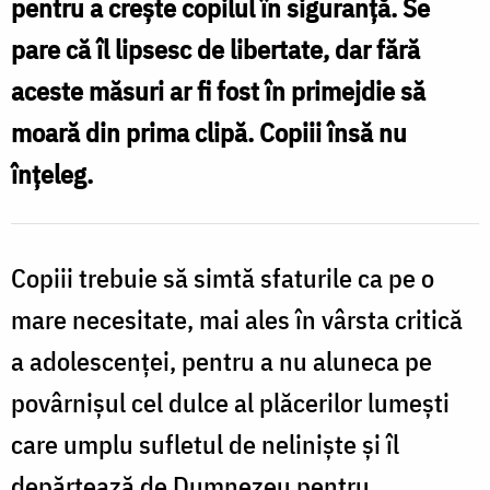
îngrădirea
pentru a creşte copilul în siguranţă. Se
părinților
pare că îl lipsesc de libertate, dar fără
ca
aceste măsuri ar fi fost în primejdie să
pe
moară din prima clipă. Copiii însă nu
o
înţeleg.
binecuvântare
a
lui
Copiii trebuie să simtă sfaturile ca pe o
Dumnezeu
mare necesitate, mai ales în vârsta critică
/
a adolescenței, pentru a nu aluneca pe
Foto:
povârnişul cel dulce al plăcerilor lumeşti
Oana
care umplu sufletul de nelinişte şi îl
Nechifor
depărtează de Dumnezeu pentru