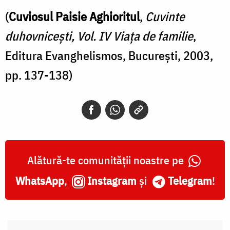
(
Cuviosul Paisie Aghioritul
,
Cuvinte
duhovniceşti, Vol. IV Viața de familie
,
Editura Evanghelismos, București, 2003,
pp. 137-138)
Alătură-te comunității noastre pe
WhatsApp
,
Instagram
și
Telegram
!