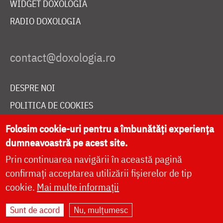
WIDGET DOXOLOGIA
RADIO DOXOLOGIA
DESPRE NOI
POLITICA DE COOKIES
DONEAZĂ ONLINE PENTRU CATEDRALA NAȚIONALĂ
Folosim cookie-uri pentru a îmbunătăți experiența
dumneavoastră pe acest site.
Prin continuarea navigării în această pagină
LIVE
confirmați acceptarea utilizării fișierelor de tip
cookie.
Mai multe informații
Site dezvoltat de
DOXOLOGIA MEDIA
,
Sunt de acord
Nu, mulțumesc
Arhiepiscopia Iașilor | ©
doxologia.ro