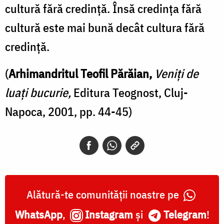
cultură fără credință. Însă credința fără
cultură este mai bună decât cultura fără
credință.
(
Arhimandritul Teofil Părăian,
Veniți de
luați bucurie,
Editura Teognost, Cluj-
Napoca, 2001, pp. 44-45)
Alătură-te comunității noastre pe
WhatsApp
,
Instagram
și
Telegram
!