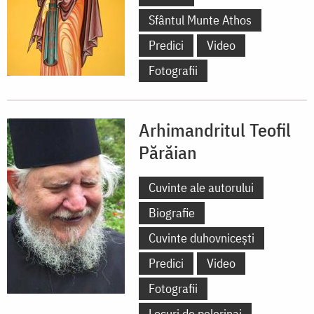
Sfântul Munte Athos
Predici
Video
Fotografii
Arhimandritul Teofil
Părăian
Cuvinte ale autorului
Biografie
Cuvinte duhovnicești
Predici
Video
Fotografii
Locuri de pelerinaj