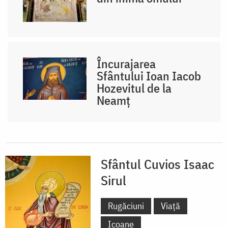
Încurajarea
Sfântului Ioan Iacob
Hozevitul de la
Neamț
Sfântul Cuvios Isaac
Sirul
Rugăciuni
Viață
Icoane