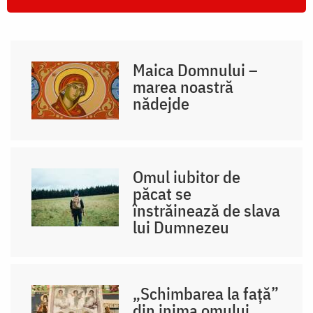
Maica Domnului –
marea noastră
nădejde
Omul iubitor de
păcat se
înstrăinează de slava
lui Dumnezeu
„Schimbarea la față”
din inima omului