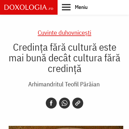
Skip
Meniu
to
main
Main
content
navigation
Cuvinte duhovnicești
Credința fără cultură este
mai bună decât cultura fără
credință
Arhimandritul Teofil Părăian