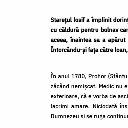
a
vindecat
Stareţul losif a împlinit dori
Maica
cu căldură pentru bolnav care
Domnului
aceea, înaintea sa a apărut
pe
Întorcându-şi faţa către loan, 
bărbatul
care
În anul 1780, Prohor (Sfântul 
avea
zăcând nemişcat. Medic nu ex
să
exterioare, că e vorba de ascit
devină
lacrimi amare. Niciodată îns
sfânt
Dumnezeu şi se ruga continu
/