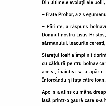
Foto:
Din ultimele evoluţii ale bolii
Oana
– Frate Prohor, a zis egumen
Nechifor
– Părinte, a răspuns bolnavu
Domnul nostru Iisus Hristos, 
sărmanului, leacurile cereşti,
Stareţul losif a împlinit dori
cu căldură pentru bolnav care
aceea, înaintea sa a apărut
Întorcându-şi faţa către loan, 
Apoi s-a atins cu mâna dreapt
iasă printr-o gaură care s-a i