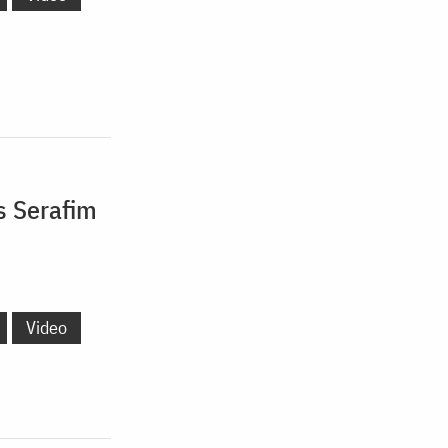
s Serafim
Video