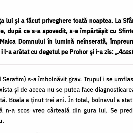
nţa lui şi a făcut priveghere toată noaptea. La Sfân
, după ce s-a spovedit, s-a împărtăşit cu Sfintele
 Maica Domnului în lumină neînserată, împreună
i l-a arătat cu degetul pe Prohor şi i-a zis:
„Acest
Serafim) s-a îmbolnăvit grav. Trupul i se umflase
ista şi de aceea nu se putea face diagnosticare
ă. Boala a ţinut trei ani. În total, bolnavul a sta
ă n-a scos vreo cârteală din gura lui. Se preda
u.