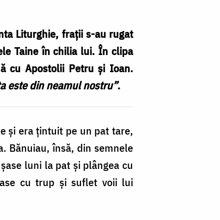
ta Liturghie, fraţii s-au rugat
 Taine în chilia lui. În clipa
 cu Apostolii Petru şi Ioan.
a este din neamul nostru”
.
 şi era ţintuit pe un pat tare,
a. Bănuiau, însă, din semnele
t şase luni la pat şi plângea cu
se cu trup şi suflet voii lui