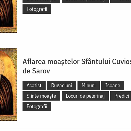
Fotografii
Aflarea moaștelor Sfântului Cuvio
de Sarov
Acatist
Rugăciuni
Minuni
Icoane
Sfinte moaște
Locuri de pelerinaj
Predici
Fotografii