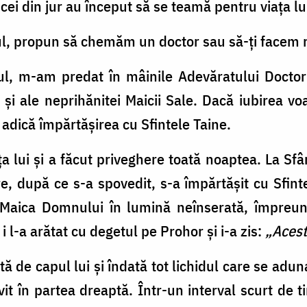
, cei din jur au început să se teamă pentru viaţa lu
ul, propun să chemăm un doctor sau să-ţi facem 
l, m-am predat în mâinile Adevăratului Doctor al
şi ale neprihănitei Maicii Sale. Dacă iubirea vo
 adică împărtăşirea cu Sfintele Taine.
nţa lui şi a făcut priveghere toată noaptea. La Sfân
, după ce s-a spovedit, s-a împărtăşit cu Sfintele
 Maica Domnului în lumină neînserată, împreună
i l-a arătat cu degetul pe Prohor şi i-a zis:
„Acest
ă de capul lui şi îndată tot lichidul care se adun
vit în partea dreaptă. Într-un interval scurt de t