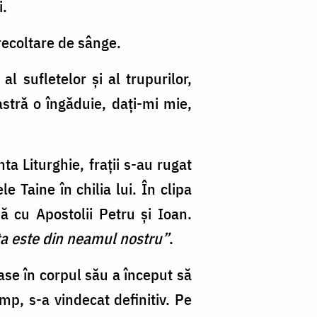
i.
recoltare de sânge.
 sufletelor şi al trupurilor,
astră o îngăduie, daţi-mi mie,
ta Liturghie, fraţii s-au rugat
 Taine în chilia lui. În clipa
 cu Apostolii Petru şi Ioan.
a este din neamul nostru”
.
ase în corpul său a început să
imp, s-a vindecat definitiv. Pe