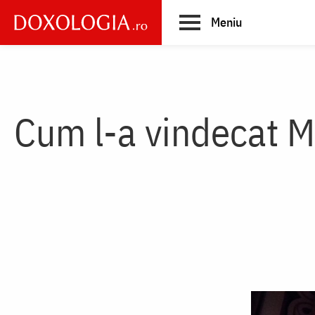
Skip
Meniu
to
main
Main
content
navigation
Cum l-a vindecat M