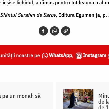
 ieşise lichidul, a rămas pentru totdeauna o alun
 Sfântul Serafim de Sarov
, Editura Egumenița, p.
nității noastre pe
WhatsApp
,
Instagram
ă pe un monah să
Minu
de l
de 1