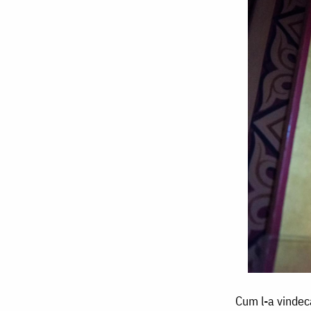
Cum
Cum l-a vindec
l-