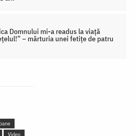
ca Domnului mi-a readus la viață
țelul!” – mărturia unei fetițe de patru
oane
Video