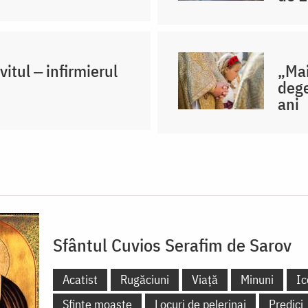
itul ‒ infirmierul
„Mai
dege
ani
Sfântul Cuvios Serafim de Sarov
Acatist
Rugăciuni
Viață
Minuni
Ic
Sfinte moaște
Locuri de pelerinaj
Predici