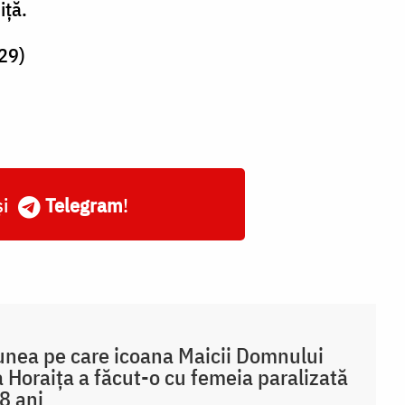
iţă.
 29)
și
Telegram
!
nea pe care icoana Maicii Domnului
a Horaița a făcut-o cu femeia paralizată
8 ani