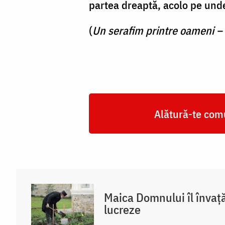
partea dreaptă, acolo pe unde
(
Un serafim printre oameni –
Alătură-te comu
Maica Domnului îl învaț
lucreze