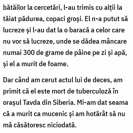
bătăilor la cercetări, l-au trimis cu alţii la
tăiat pădurea, copaci groşi. El n-a putut să
lucreze şi l-au dat la o baracă a celor care
nu vor să lucreze, unde se dădea mâncare
numai 300 de grame de pâine pe zi şi apă,
şi el a murit de foame.
Dar când am cerut actul lui de deces, am
primit că el este mort de tuberculoză în
oraşul Tavda din Siberia. Mi-am dat seama
că a murit ca mucenic şi am hotărât să nu
mă căsătoresc niciodată.