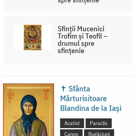
Sfinții Mucenici
Trofim și Teofil –
drumul spre
sfințenie
✝ Sfânta
Mărturisitoare
Blandina de la Iași
Acatist
Paraclis
Canon
Rugăciuni