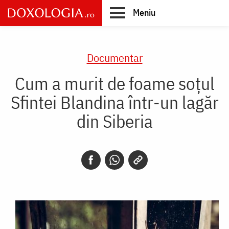
Skip
Meniu
to
main
Main
content
navigation
Documentar
Cum a murit de foame soțul
Sfintei Blandina într-un lagăr
din Siberia