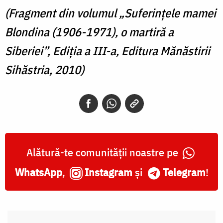
(Fragment din volumul „Suferințele mamei
Blondina (1906-1971), o martiră a
Siberiei”, Ediția a III-a, Editura Mănăstirii
Sihăstria, 2010)
Alătură-te comunității noastre pe
WhatsApp
,
Instagram
și
Telegram
!