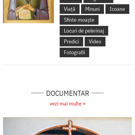
Viață
Minuni
Icoane
Sfinte moaște
Locuri de pelerinaj
Predici
Video
Fotografii
DOCUMENTAR
vezi mai multe »