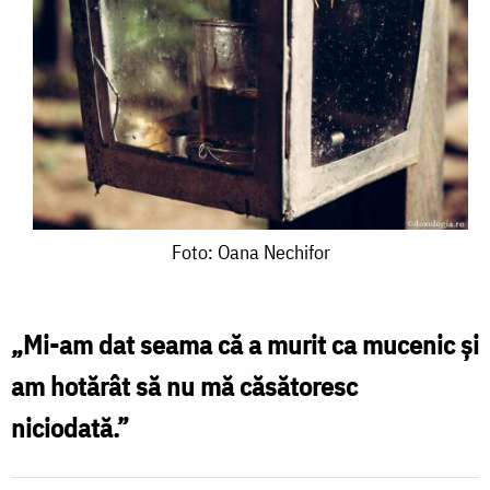
Foto:
Foto: Oana Nechifor
Oana
Nechifor
„Mi-am dat seama că a murit ca mucenic şi
am hotărât să nu mă căsătoresc
niciodată.”