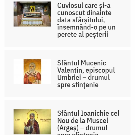
Cuviosul care și-a
cunoscut dinainte
data sfârșitului,
însemnând-o pe un
perete al peșterii
Sfântul Mucenic
Valentin, episcopul
Umbriei – drumul
spre sfințenie
Sfântul Ioanichie cel
Nou de la Muscel
(Argeș) – drumul
spre sfințenie