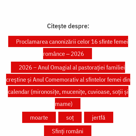
Citește despre:
Proclamarea canonizării celor 16 sfinte femei
românce ‒ 2026
2026 – Anul Omagial al pastorației familiei
creștine și Anul Comemorativ al sfintelor femei din
calendar (mironosițe, mucenițe, cuvioase, soții și
mame)
moarte
soț
jertfă
Sfinți români