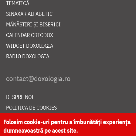
TEMATICĂ
SINAXAR ALFABETIC
MĂNĂSTIRI ȘI BISERICI
CALENDAR ORTODOX
WIDGET DOXOLOGIA
RADIO DOXOLOGIA
DESPRE NOI
POLITICA DE COOKIES
DONEAZĂ ONLINE PENTRU CATEDRALA NAȚIONALĂ
Folosim cookie-uri pentru a îmbunătăți experiența
dumneavoastră pe acest site.