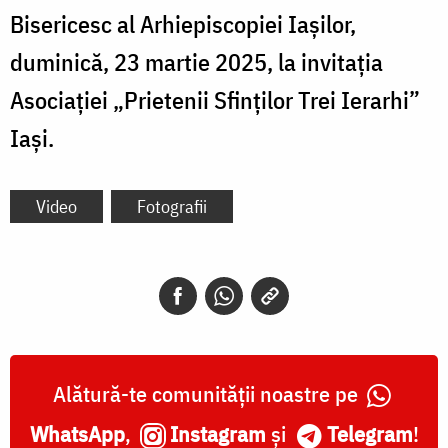
Bisericesc al Arhiepiscopiei Iașilor,
duminică, 23 martie 2025, la invitația
Asociației „Prietenii Sfinților Trei Ierarhi”
Iași.
Video
Fotografii
Alătură-te comunității noastre pe
WhatsApp
,
Instagram
și
Telegram
!