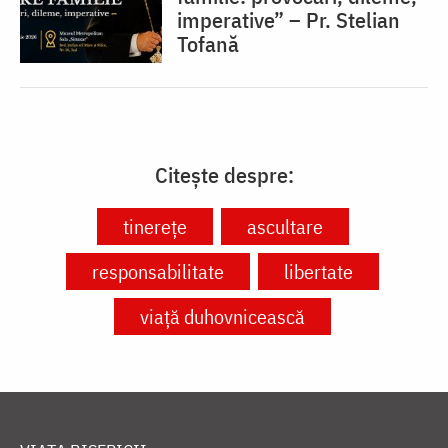
imperative” – Pr. Stelian
Tofană
Citește despre:
tinerețe
ascultare
responsabilitate
libertate
viață duhovnicească