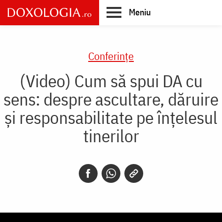
Skip
Meniu
to
main
Main
content
navigation
Conferințe
(Video) Cum să spui DA cu
sens: despre ascultare, dăruire
și responsabilitate pe înțelesul
tinerilor