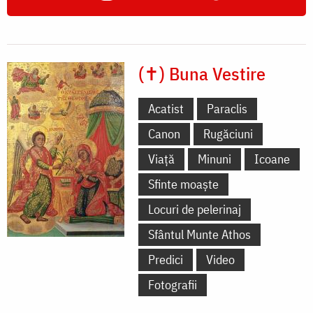
(✝) Buna Vestire
Acatist
Paraclis
Canon
Rugăciuni
Viață
Minuni
Icoane
Sfinte moaște
Locuri de pelerinaj
Sfântul Munte Athos
Predici
Video
Fotografii