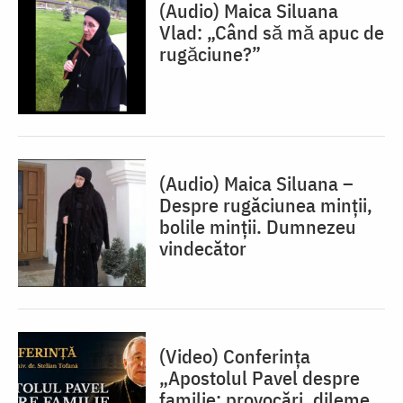
(Audio) Maica Siluana
Vlad: „Când să mă apuc de
rugăciune?”
(Audio) Maica Siluana –
Despre rugăciunea minții,
bolile minții. Dumnezeu
vindecător
(Video) Conferința
„Apostolul Pavel despre
familie: provocări, dileme,