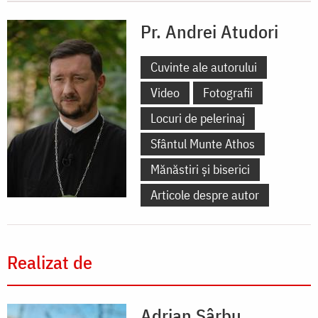
Pr. Andrei Atudori
Cuvinte ale autorului
Video
Fotografii
Locuri de pelerinaj
Sfântul Munte Athos
Mănăstiri și biserici
Articole despre autor
Realizat de
Adrian Sârbu