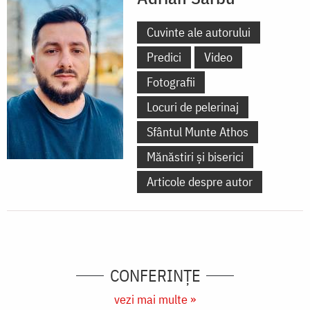
Cuvinte ale autorului
Predici
Video
Fotografii
Locuri de pelerinaj
Sfântul Munte Athos
Mănăstiri și biserici
Articole despre autor
CONFERINȚE
vezi mai multe »