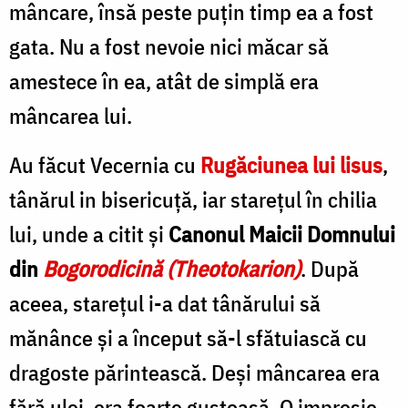
mâncare, însă peste puţin timp ea a fost
gata. Nu a fost nevoie nici măcar să
amestece în ea, atât de simplă era
mâncarea lui.
Au făcut Vecernia cu
Rugăciunea lui lisus
,
tânărul in bisericuţă, iar stareţul în chilia
lui, unde a citit şi
Canonul Maicii Domnului
din
Bogorodicină
(Theotokarion)
. După
aceea, stareţul i-a dat tânărului să
mănânce şi a început să-l sfătuiască cu
dragoste părintească. Deşi mâncarea era
fără ulei, era foarte gustoasă. O impresie