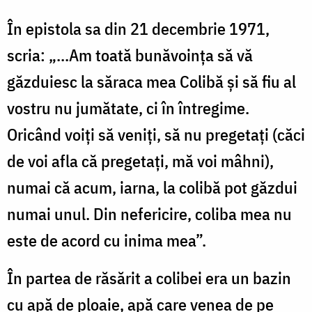
În epistola sa din 21 decembrie 1971,
scria: „...Am toată bunăvoinţa să vă
găzduiesc la săraca mea Colibă şi să fiu al
vostru nu jumătate, ci în întregime.
Oricând voiţi să veniţi, să nu pregetaţi (căci
de voi afla că pregetaţi, mă voi mâhni),
numai că acum, iarna, la colibă pot găzdui
numai unul. Din nefericire, coliba mea nu
este de acord cu inima mea”.
În partea de răsărit a colibei era un bazin
cu apă de ploaie, apă care venea de pe