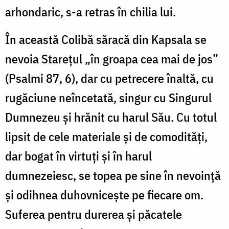
arhondaric, s-a retras în chilia lui.
În această Colibă săracă din Kapsala se
nevoia Stareţul „în groapa cea mai de jos”
(Psalmi 87, 6), dar cu petrecere înaltă, cu
rugăciune neîncetată, singur cu Singurul
Dumnezeu şi hrănit cu harul Său. Cu totul
lipsit de cele materiale şi de comodităţi,
dar bogat în virtuţi şi în harul
dumnezeiesc, se topea pe sine în nevoinţă
şi odihnea duhovniceşte pe fiecare om.
Suferea pentru durerea şi păcatele