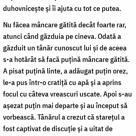
duhovniceşte şi îi ajuta cu tot ce putea.
Nu făcea mâncare gătită decât foarte rar,
atunci când găzduia pe cineva. Odată a
găzduit un tânăr cunoscut lui şi de aceea
s-a hotărât să facă puțină mâncare gătită.
A pisat puțină linte, a adăugat puţin orez,
le-a pus într-o cratiţă cu apă şi a aprins
focul cu câteva vreascuri uscate. Apoi s-au
aşezat puţin mai departe şi au început să
vorbească. Tânărul a crezut că stareţul a
fost captivat de discuţie şi a uitat de