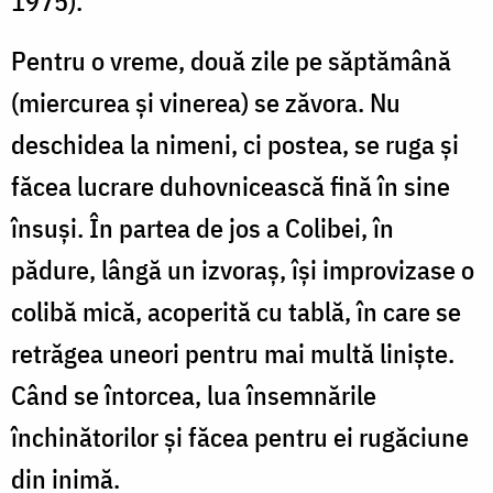
1975).
Pentru o vreme, două zile pe săptămână
(miercurea şi vinerea) se zăvora. Nu
deschidea la nimeni, ci postea, se ruga şi
făcea lucrare duhovnicească fină în sine
însuşi. În partea de jos a Colibei, în
pădure, lângă un izvoraş, îşi improvizase o
colibă mică, acoperită cu tablă, în care se
retrăgea uneori pentru mai multă linişte.
Când se întorcea, lua însemnările
închinătorilor şi făcea pentru ei rugăciune
din inimă.