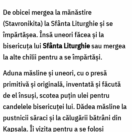
De obicei mergea la mănăstire
(Stavronikita) la Sfânta Liturghie şi se
împărtăşea. Însă uneori făcea şi la
bisericuţa lui
Sfânta Liturghie
sau mergea
la alte chilii pentru a se împărtăşi.
Aduna măsline şi uneori, cu o presă
primitivă şi originală, inventată şi făcută
de el însuşi, scotea puţin ulei pentru
candelele bisericuţei lui. Dădea măsline la
pustnicii săraci şi la călugării bătrâni din
Kapsala. Îi vizita pentru a se folosi