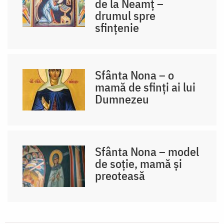
de la Neamț –
drumul spre
sfințenie
Sfânta Nona – o
mamă de sfinți ai lui
Dumnezeu
Sfânta Nona – model
de soție, mamă și
preoteasă