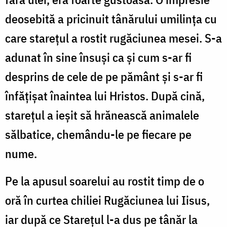
deosebită a pricinuit tânărului umilinţa cu
care stareţul a rostit rugăciunea mesei. S-a
adunat în sine însuşi ca şi cum s-ar fi
desprins de cele de pe pământ şi s-ar fi
înfăţişat înaintea lui Hristos. După cină,
stareţul a ieşit să hrănească animalele
sălbatice, chemându-le pe fiecare pe
nume.
Pe la apusul soarelui au rostit timp de o
oră în curtea chiliei Rugăciunea lui Iisus,
iar după ce Stareţul l-a dus pe tânăr la