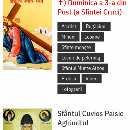
✝) Duminica a 3-a din
Post (a Sfintei Cruci)
Acatist
Rugăciuni
Minuni
Icoane
Sfinte moaște
Locuri de pelerinaj
Sfântul Munte Athos
Predici
Video
Fotografii
Sfântul Cuvios Paisie
Aghioritul