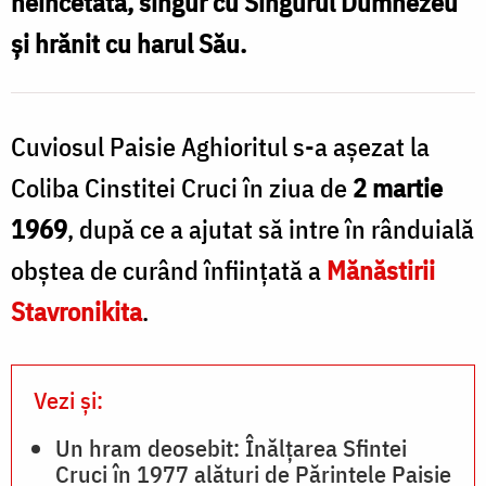
neîncetată, singur cu Singurul Dumnezeu
Aghioritul
şi hrănit cu harul Său.
(Foto:
Pr.
h
Silviu
Cuviosul Paisie Aghioritul s-a aşezat la
c
Cluci)
Coliba Cinstitei Cruci în ziua de
2 martie
1969
, după ce a ajutat să intre în rânduială
a
obştea de curând înfiinţată a
Mănăstirii
î
Stavronikita
.
i
î
Vezi și:
ş
Un hram deosebit: Înălțarea Sfintei
Cruci în 1977 alături de Părintele Paisie
z