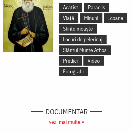
Acatist
Paraclis
Viață
Minuni
Icoane
Sfinte moaște
Locuri de pelerinaj
Sfântul Munte Athos
Predici
Video
Fotografii
DOCUMENTAR
vezi mai multe »