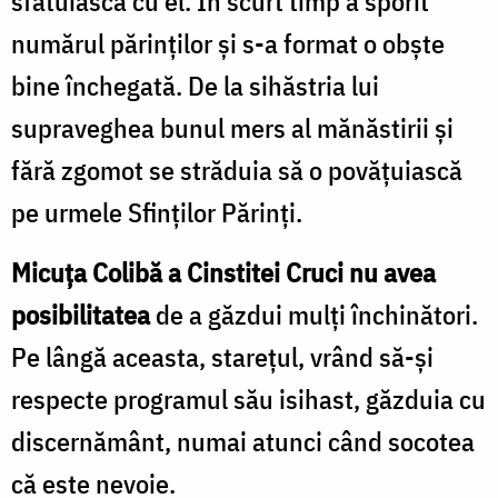
sfătuiască cu el. În scurt timp a sporit
numărul părinţilor şi s-a format o obşte
bine închegată. De la sihăstria lui
supraveghea bunul mers al mănăstirii şi
fără zgomot se străduia să o povăţuiască
pe urmele Sfinţilor Părinţi.
Micuţa Colibă a Cinstitei Cruci nu avea
posibilitatea
de a găzdui mulţi închinători.
Pe lângă aceasta, stareţul, vrând să-şi
respecte programul său isihast, găzduia cu
discernământ, numai atunci când socotea
că este nevoie.