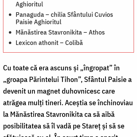
Aghioritul
u
Panaguda – chilia Sfântului Cuvios
t
Paisie Aghioritul
(
Mănăstirea Stavronikita – Athos
P
Lexicon athonit – Colibă
S
C
Cu toate că era ascuns şi „îngropat” în
„groapa Părintelui Tihon”, Sfântul Paisie a
devenit un magnet duhovnicesc care
atrăgea mulţi tineri. Aceştia se închinoviau
la Mănăstirea Stavronikita ca să aibă
posibilitatea să îl vadă pe Stareţ şi să se