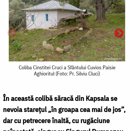
Coliba
Coliba Cinstitei Cruci a Sfântului Cuvios Paisie
Aghioritul (Foto: Pr. Silviu Cluci)
Cinstitei
Cruci
a
În această colibă săracă din Kapsala se
T
Sfântului
nevoia stareţul „în groapa cea mai de jos”,
p
Cuvios
dar cu petrecere înaltă, cu rugăciune
t
Paisie