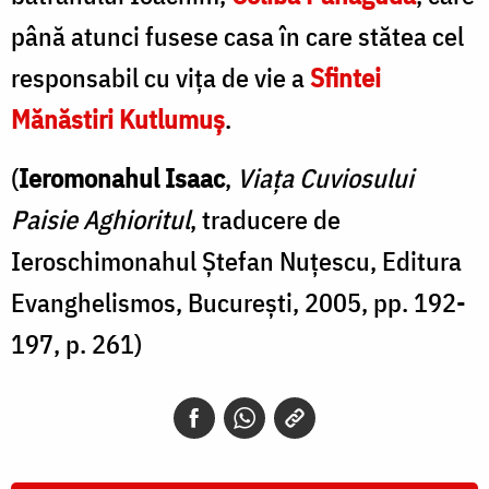
până atunci fusese casa în care stătea cel
responsabil cu vița de vie a
Sfintei
Mănăstiri Kutlumuş
.
(
Ieromonahul Isaac
,
Viaţa Cuviosului
Paisie Aghioritul
, traducere de
Ieroschimonahul Ştefan Nuţescu, Editura
Evanghelismos, Bucureşti, 2005, pp. 192-
197, p. 261)