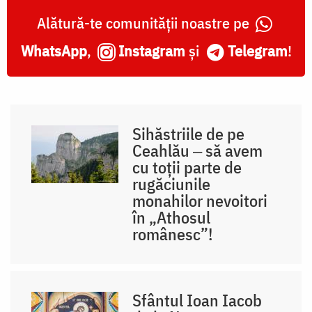
Alătură-te comunității noastre pe
WhatsApp
,
Instagram
și
Telegram
!
Sihăstriile de pe
Ceahlău ‒ să avem
cu toții parte de
rugăciunile
monahilor nevoitori
în „Athosul
românesc”!
Sfântul Ioan Iacob