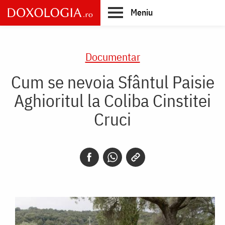
Skip
Meniu
to
main
Main
content
navigation
Documentar
Cum se nevoia Sfântul Paisie
Aghioritul la Coliba Cinstitei
Cruci