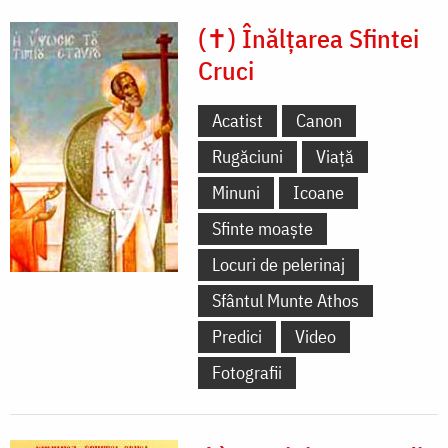
(✝) Înălțarea Sfintei
Cruci
Acatist
Canon
Rugăciuni
Viață
Minuni
Icoane
Sfinte moaște
Locuri de pelerinaj
Sfântul Munte Athos
Predici
Video
Fotografii