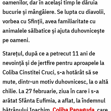
oamenilor, dar în acelaşi timp le dăruia
bucurie şi mângâiere. Se lupta cu diavolii,
vorbea cu Sfinţii, avea familiaritate cu
animalele sălbatice şi ajuta duhovniceşte
pe oameni.
Stareţul, după ce a petrecut 11 ani de
nevoinţă şi de jertfire pentru aproapele la
Coliba Cinstitei Cruci, s-a hotărât să se
mute, dintr-un motiv duhovnicesc, la o altă
chilie. La 27 februarie, ziua în care i s-a
arătat Sfânta Eufimia, a aflat, la îndemnul
bătrânului Ioachim,
Coliba Panaguda
, care