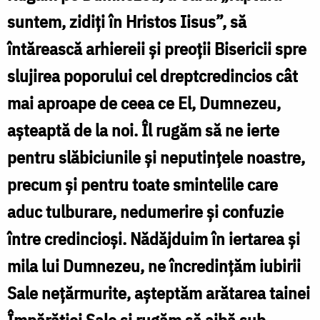
la
suntem, zidiți în Hristos Iisus”, să
întronizarea
întărească arhiereii și preoții Bisericii spre
ca
slujirea poporului cel dreptcredincios cât
Episcop
mai aproape de ceea ce El, Dumnezeu,
al
așteaptă de la noi. Îl rugăm să ne ierte
Hușilor
pentru slăbiciunile și neputințele noastre,
a
precum și pentru toate smintelile care
PS
aduc tulburare, nedumerire și confuzie
Ignatie
între credincioși. Nădăjduim în iertarea și
mila lui Dumnezeu, ne încredințăm iubirii
Sale nețărmurite, așteptăm arătarea tainei
Împărăției Sale și rugăm să aibă sub