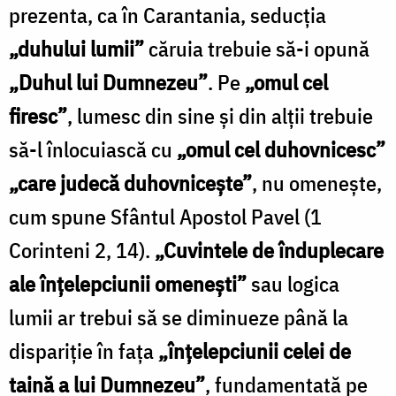
prezenta, ca în Carantania, seducția
„duhului lumii”
căruia trebuie să-i opună
„Duhul lui Dumnezeu”
. Pe
„omul cel
firesc”
, lumesc din sine și din alții trebuie
să-l înlocuiască cu
„omul cel duhovnicesc”
„care judecă duhovnicește”
, nu omenește,
cum spune Sfântul Apostol Pavel (1
Corinteni 2, 14).
„Cuvintele de înduplecare
ale înțelepciunii omenești”
sau logica
lumii ar trebui să se diminueze până la
dispariție în fața
„înțelepciunii celei de
taină a lui Dumnezeu”
, fundamentată pe