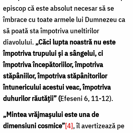
episcop că este absolut necesar să se
îmbrace cu toate armele lui Dumnezeu ca
să poată sta împotriva uneltirilor
diavolului.
„Căci lupta noastră nu este
împotriva trupului şi a sângelui, ci
împotriva începătoriilor, împotriva
stăpâniilor, împotriva stăpânitorilor
întunericului acestui veac, împotriva
duhurilor răutăţii” (
Efeseni 6, 11-12).
„Mintea vrăjmașului este una de
dimensiuni cosmice”
[4]
, îl avertizează pe