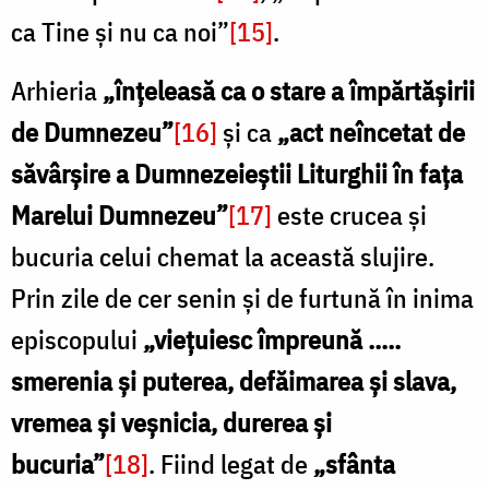
ca Tine și nu ca noi”
[15]
.
Arhieria
„înțeleasă ca o stare a împărtășirii
de Dumnezeu”
[16]
și ca
„act neîncetat de
săvârșire a Dumnezeieștii Liturghii în fața
Marelui Dumnezeu”
[17]
este crucea și
bucuria celui chemat la această slujire.
Prin zile de cer senin și de furtună în inima
episcopului
„viețuiesc împreună .....
smerenia și puterea, defăimarea și slava,
vremea și veșnicia, durerea și
bucuria”
[18]
. Fiind legat de
„sfânta