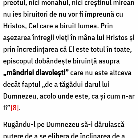
preotul, nici monahul, nici creștinul mirean
nu ies biruitori de nu vor fi împreună cu
Hristos, Cel care a biruit lumea. Prin
așezarea întregii vieți în mâna lui Hristos și
prin încredințarea că El este totul în toate,
episcopul dobândește biruință asupra
„mândriei diavolești”
care nu este altceva
decât faptul „de a tăgădui darul lui
Dumnezeu, acolo unde este, ca și cum n-ar
fi”
[8]
.
Rugându-l pe Dumnezeu să-i dăruiască
putere de a se elibera de înclinarea de a