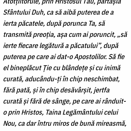
Atotțiitorule, prin Hristosul Tău, părtășia
Sfântului Duh, ca să aibă puterea de a
ierta păcatele, după porunca Ta, să
transmită preoția, așa cum ai poruncit, „să
ierte fiecare legătură a păcatului”, după
puterea pe care ai dat-o Apostolilor. Să fie
el bineplăcut Ție cu blândețe și cu inimă
curată, aducându-ți în chip neschimbat,
fără pată, și în chip desăvârșit, jertfa
curată și fără de sânge, pe care ai rânduit-
o prin Hristos, Taina Legământului celui
Nou, ca dar întru miros de bună mireasmă,