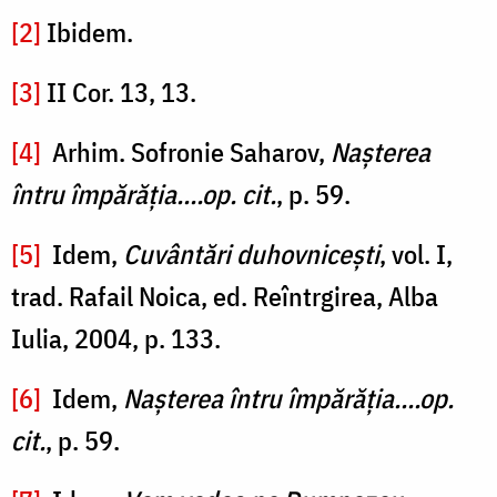
[2]
Ibidem.
[3]
II Cor. 13, 13.
[4]
Arhim. Sofronie Saharov,
Naşterea
întru împărăţia....op. cit.
, p. 59.
[5]
Idem,
Cuvântări duhovniceşti
, vol. I,
trad. Rafail Noica, ed. Reîntrgirea, Alba
Iulia, 2004, p. 133.
[6]
Idem,
Naşterea întru împărăţia....op.
cit.
, p. 59.