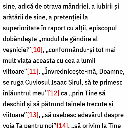
sine, adică de otrava mândriei, a iubirii și
arătării de sine, a pretenției la
superioritate în raport cu alții, episcopul
dobândește „modul de gândire al
veșniciei”
[10]
, „conformându-și tot mai
mult viața aceasta cu cea a lumii
viitoare”
[11]
. „Învrednicește-mă, Doamne,
se ruga Cuviosul Isaac Sirul, să te primesc
înlăuntrul meu”
[12]
ca „prin Tine să
deschid și să pătrund tainele trecute și
viitoare”
[13]
, „să osebesc adevărul despre
voia Ta pentru noi”
[14]
, „să privim la Tine