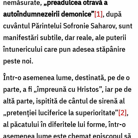
nemăsurate,
„preadulcea otravă a
autoîndumnezeirii demonice”
[1]
, după
cuvântul Părintelui Sofronie Saharov, sunt
manifestări subtile, dar reale, ale puterii
întunericului care pun adesea stăpânire
peste noi.
Într-o asemenea lume, destinată, pe de o
parte, a fi „împreună cu Hristos”, iar pe de
altă parte, ispitită de cântul de sirenă al
„pretenției luciferice la superioritate”
[2]
,
al păcatului în diferitele lui forme, într-o
asemenea lume este chemat episcopul să