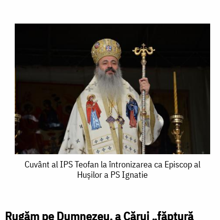
Cuvânt
Cuvânt al IPS Teofan la întronizarea ca Episcop al
Hușilor a PS Ignatie
al
IPS
Teofan
Rugăm pe Dumnezeu, a Cărui „făptură