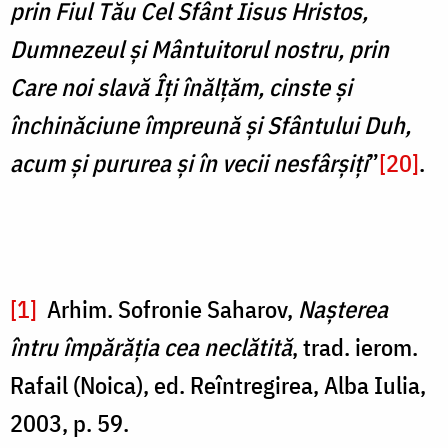
prin Fiul Tău Cel Sfânt Iisus Hristos,
Dumnezeul și Mântuitorul nostru, prin
Care noi slavă Îți înălțăm, cinste și
închinăciune împreună și Sfântului Duh,
acum și pururea și în vecii nesfârșiți
”
[20]
.
[1]
Arhim. Sofronie Saharov,
Naşterea
întru împărăţia cea neclătită
, trad. ierom.
Rafail (Noica), ed. Reîntregirea, Alba Iulia,
2003, p. 59.