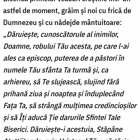
astfel de moment, grăim și noi cu frică de
Dumnezeu și cu nădejde mântuitoare:
„
Dăruiește, cunoscătorule al inimilor,
Doamne, robului Tău acesta, pe care l-ai
ales ca episcop, puterea de a păstori în
numele Tău sfânta Ta turmă și, ca
arhiereu, să Te slujească, slujind fără
prihană ziua și noaptea și înduplecând
Fața Ta, să strângă mulțimea credincioșilor
și să Îți aducă Ție darurile Sfintei Tale
Biserici. Dăruiește-i acestuia, Stăpâne