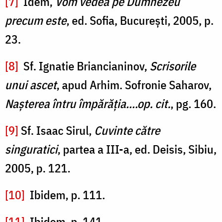
[7]
Idem,
Vom vedea pe Dumnezeu
precum este
, ed. Sofia, Bucureşti, 2005, p.
23.
[8]
Sf. Ignatie Briancianinov,
Scrisorile
unui ascet
, apud Arhim. Sofronie Saharov,
Naşterea întru împărăţia....op. cit.
, pg. 160.
[9]
Sf. Isaac Sirul,
Cuvinte către
singuratici
, partea a III-a, ed. Deisis, Sibiu,
2005, p. 121.
[10]
Ibidem, p. 111.
[11]
Ibidem, p. 141.