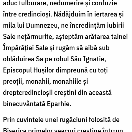
aduc tulburare, nedumerire și confuzie
între credincioși. Nădăjduim în iertarea și
mila lui Dumnezeu, ne încredințăm iubirii
Sale nețărmurite, așteptăm arătarea tainei
Împărăției Sale și rugăm să aibă sub
oblăduirea Sa pe robul Său Ignatie,
Episcopul Hușilor dimpreună cu toți
preoții, monahii, monahiile și
dreptcredincioșii creștini din această
binecuvântată Eparhie.
Prin cuvintele unei rugăciuni folosită de
Biserica primelor veacuri creștine într-un