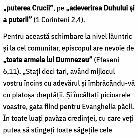
„puterea Crucii”
, pe
„adeverirea Duhului și
a puterii”
(1 Corinteni 2,4).
Pentru această schimbare la nivel lăuntric
și la cel comunitar, episcopul are nevoie de
„toate armele lui Dumnezeu”
(Efeseni
6,11). „Stați deci tari, având mijlocul
vostru încins cu adevărul şi îmbrăcându-vă
cu platoşa dreptăţii. Şi încălţaţi picioarele
voastre, gata fiind pentru Evanghelia păcii.
În toate luaţi pavăza credinţei, cu care veţi
putea să stingeţi toate săgeţile cele