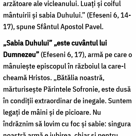
arzătoare ale vicleanului. Luaţi şi coiful
mântuirii şi sabia Duhului.” (Efeseni 6, 14-
17), spune Sfântul Apostol Pavel.
„Sabia Duhului” „este cuvântul lui
Dumnezeu”
(Efeseni 6, 17), armă pe care o
mânuiește episcopul în războiul la care-l
cheamă Hristos. „Bătălia noastră,
mărturisește Părintele Sofronie, este dusă
în condiții extraordinar de inegale. Suntem
legați de mâini și de picioare. Nu
îndrăznim să lovim cu foc și sabie: singura
noastră armă e iubirea, chiar și pentru