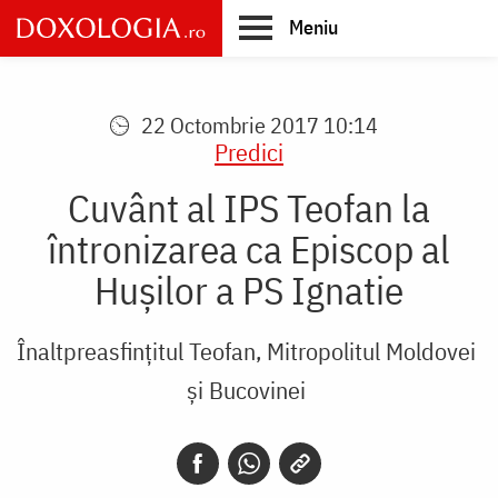
Skip
Meniu
to
main
Main
content
navigation
22 Octombrie 2017 10:14
Predici
Cuvânt al IPS Teofan la
întronizarea ca Episcop al
Hușilor a PS Ignatie
Înaltpreasfințitul Teofan, Mitropolitul Moldovei
și Bucovinei