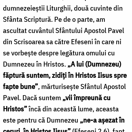
dumnezeieștii Liturghii, două cuvinte din
Sfânta Scriptură. Pe de o parte, am
ascultat cuvântul Sfântului Apostol Pavel
din Scrisoarea sa către Efeseni în care ni
se vorbește despre legătura omului cu
Dumnezeu în Hristos.
„A lui (Dumnezeu)
făptură suntem, zidiți în Hristos Iisus spre
fapte bune”
, mărturisește Sfântul Apostol
Pavel. Dacă suntem
„vii împreună cu
Hristos”
încă din această lume, aceasta
este pentru că Dumnezeu
„ne-a așezat în
ceruri, în Hristos Iisus”
(Efeseni 2,6), fapt