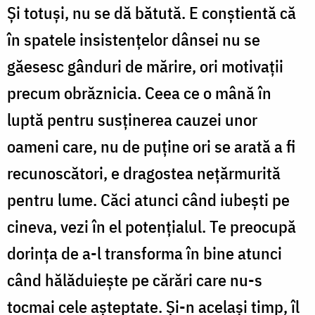
Și totuși, nu se dă bătută. E conștientă că
în spatele insistențelor dânsei nu se
găesesc gânduri de mărire, ori motivații
precum obrăznicia. Ceea ce o mână în
luptă pentru susținerea cauzei unor
oameni care, nu de puține ori se arată a fi
recunoscători, e dragostea nețărmurită
pentru lume. Căci atunci când iubești pe
cineva, vezi în el potențialul. Te preocupă
dorința de a-l transforma în bine atunci
când hălăduiește pe cărări care nu-s
tocmai cele așteptate. Și-n același timp, îl