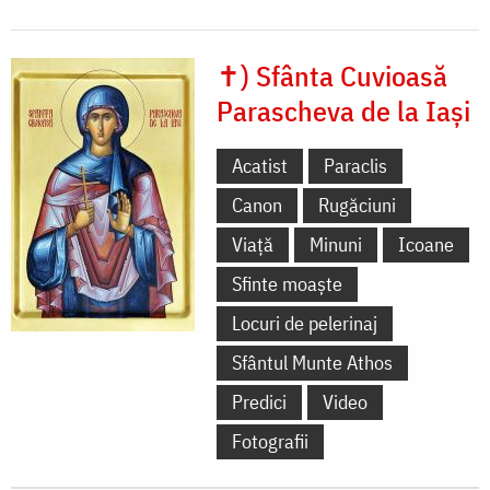
✝) Sfânta Cuvioasă
Parascheva de la Iași
Acatist
Paraclis
Canon
Rugăciuni
Viață
Minuni
Icoane
Sfinte moaște
Locuri de pelerinaj
Sfântul Munte Athos
Predici
Video
Fotografii