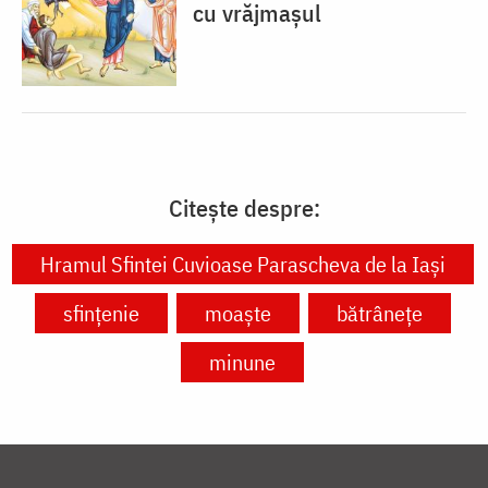
cu vrăjmașul
Citește despre:
Hramul Sfintei Cuvioase Parascheva de la Iași
sfințenie
moaște
bătrânețe
minune