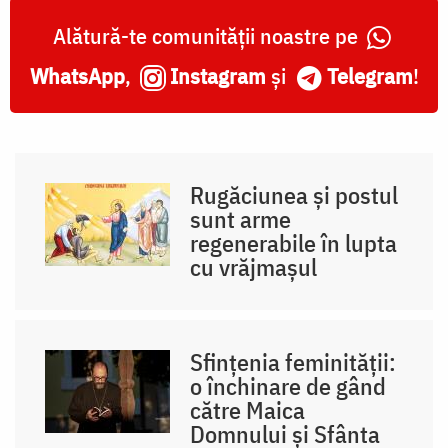
Alătură-te comunității noastre pe
WhatsApp
,
Instagram
și
Telegram
!
Rugăciunea și postul
sunt arme
regenerabile în lupta
cu vrăjmașul
Sfințenia feminității:
o închinare de gând
către Maica
Domnului și Sfânta