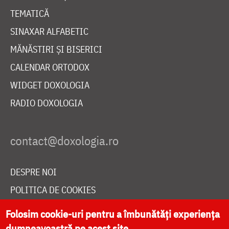
TEMATICĂ
SINAXAR ALFABETIC
MĂNĂSTIRI ȘI BISERICI
CALENDAR ORTODOX
WIDGET DOXOLOGIA
RADIO DOXOLOGIA
DESPRE NOI
POLITICA DE COOKIES
DONEAZĂ ONLINE PENTRU CATEDRALA NAȚIONALĂ
Folosim cookie-uri pentru a îmbunătăți experiența
dumneavoastră pe acest site.