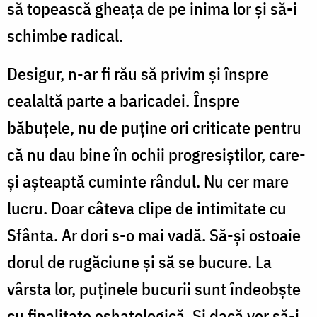
să topească gheața de pe inima lor și să-i
schimbe radical.
Desigur, n-ar fi rău să privim și înspre
cealaltă parte a baricadei. Înspre
băbuțele, nu de puține ori criticate pentru
că nu dau bine în ochii progresiștilor, care-
și așteaptă cuminte rândul. Nu cer mare
lucru. Doar câteva clipe de intimitate cu
Sfânta. Ar dori s-o mai vadă. Să-și ostoaie
dorul de rugăciune și să se bucure. La
vârsta lor, puținele bucurii sunt îndeobște
cu finalitate eshatologică. Și dacă vor să-i