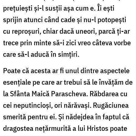
prețuiești și-l susții așa cum e. Îi ești
sprijin atunci când cade și nu-l potopești
cu reproșuri, chiar dacă uneori, parcă ți-ar
trece prin minte să-i zici vreo câteva vorbe
care să-l aducă în simțiri.
Poate că acesta ar fi unul dintre aspectele
esențiale pe care ar trebui să le învățăm de
la Sfânta Maică Parascheva. Răbdarea cu
cei neputincioși, ori nărăvași. Rugăciunea
smerită pentru ei. Și nădejdea în faptul că
dragostea nețărmurită a lui Hristos poate