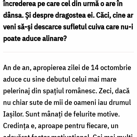
încrederea pe care cel din urmă o are în
Foto:
dânsa. Și despre dragostea ei. Căci, cine ar
Oana
veni să-și descarce sufletul cuiva care nu-i
Nechifor
poate aduce alinare?
An de an, apropierea zilei de 14 octombrie
aduce cu sine debutul celui mai mare
pelerinaj din spațiul românesc. Zeci, dacă
nu chiar sute de mii de oameni iau drumul
Iașilor. Sunt mânați de felurite motive.
Credința e, aproape pentru fiecare, un
adevărat factor motivațional. Cei mai mulți