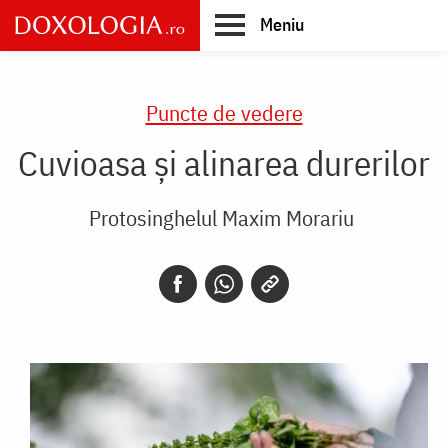
Skip
Meniu
to
main
Main
content
navigation
Puncte de vedere
Cuvioasa și alinarea durerilor
Protosinghelul Maxim Morariu