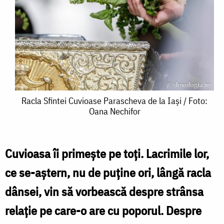
Racla
Racla Sfintei Cuvioase Parascheva de la Iași / Foto:
Oana Nechifor
Sfintei
Cuvioase
Parascheva
Cuvioasa îi primește pe toți. Lacrimile lor,
de
ce se-aștern, nu de puține ori, lângă racla
la
dânsei, vin să vorbească despre strânsa
Iași
relație pe care-o are cu poporul. Despre
/