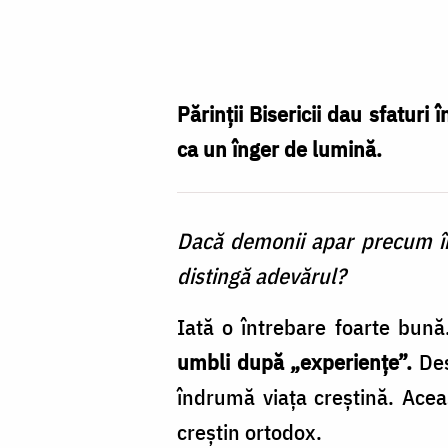
Foto:
Oana
Nechifor
Părinții Bisericii dau sfaturi
ca un înger de lumină.
Dacă demonii apar precum îng
distingă adevărul?
Iată o întrebare foarte bun
umbli după „experiențe”.
Des
îndrumă viața creștină. Aceas
creștin ortodox.