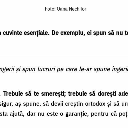
Foto: Oana Nechifor
 în cuvinte esențiale. De exemplu, ei spun să nu t
erii și spun lucruri pe care le-ar spune îngeri
ă.
Trebuie să te smerești; trebuie să dorești ad
igur, aș spune, să devii creștin ortodox și să u
ta ajută, dar nu este o garanție, pentru că poți 