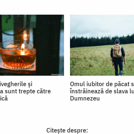
ivegherile și
Omul iubitor de păcat 
a sunt trepte către
înstrăinează de slava lu
ică
Dumnezeu
Citește despre: