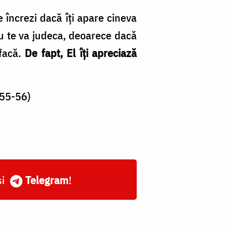
e încrezi dacă îți apare cineva
nu te va judeca, deoarece dacă
 facă.
De fapt, El îți apreciază
 55-56)
și
Telegram
!