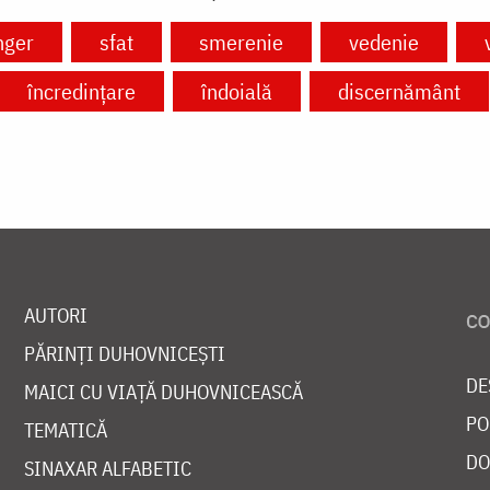
nger
sfat
smerenie
vedenie
încredințare
îndoială
discernământ
AUTORI
PĂRINȚI DUHOVNICEȘTI
DE
MAICI CU VIAȚĂ DUHOVNICEASCĂ
PO
TEMATICĂ
DO
SINAXAR ALFABETIC