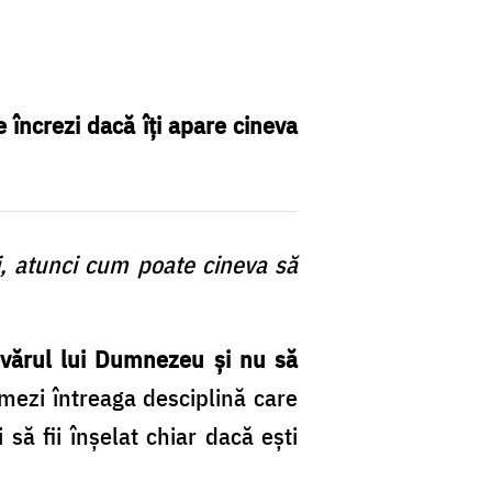
e încrezi dacă îți apare cineva
i, atunci cum poate cineva să
evărul lui Dumnezeu și nu să
rmezi întreaga desciplină care
să fii înșelat chiar dacă ești