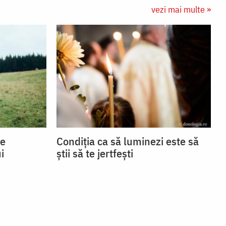
vezi mai multe »
se
Condiția ca să luminezi este să
i
știi să te jertfești