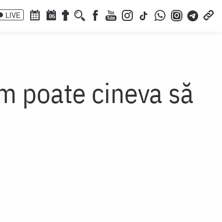
LIVE
06
m poate cineva să