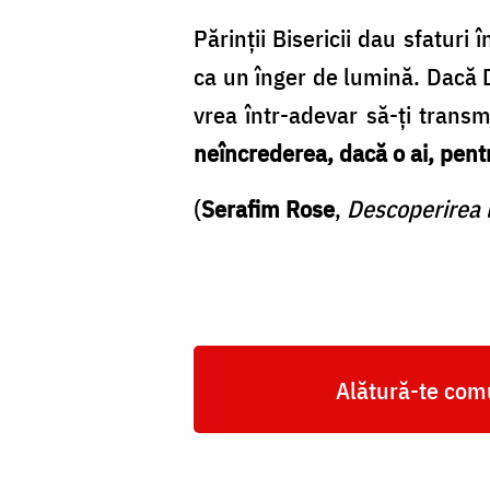
Părinții Bisericii dau sfaturi
ca un înger de lumină. Dacă D
vrea într-adevar să-ți transm
neîncrederea, dacă o ai, pentr
(
Serafim Rose
,
Descoperirea 
Alătură-te comu