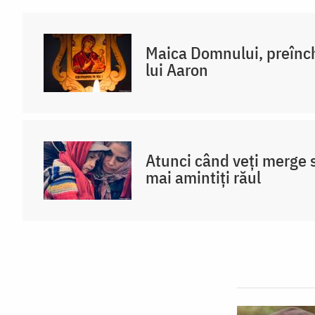
Maica Domnului, preînch
lui Aaron
Atunci când veți merge 
mai amintiți răul