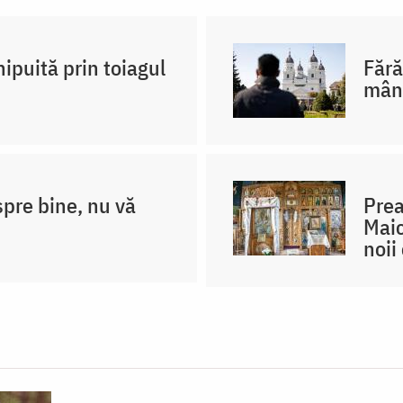
ipuită prin toiagul
Fără
mân
spre bine, nu vă
Prea
Maic
noii 