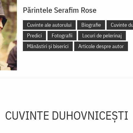
Părintele Serafim Rose
Cuvinte ale autorului
Biografie
Cuvinte d
Predici
Fotografii
Locuri de pelerinaj
Mănăstiri și biserici
Articole despre autor
CUVINTE DUHOVNICEȘTI