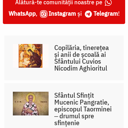
Alătură-te comunității noastre pe
WhatsApp
,
Instagram
și
Telegram
!
Copilăria, tinerețea
și anii de școală ai
Sfântului Cuvios
Nicodim Aghioritul
Sfântul Sfințit
Mucenic Pangratie,
episcopul Taorminei
‒ drumul spre
sfințenie