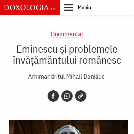
Skip
Meniu
to
main
Main
content
navigation
Documentar
Eminescu și problemele
învățământului românesc
Arhimandritul Mihail Daniliuc