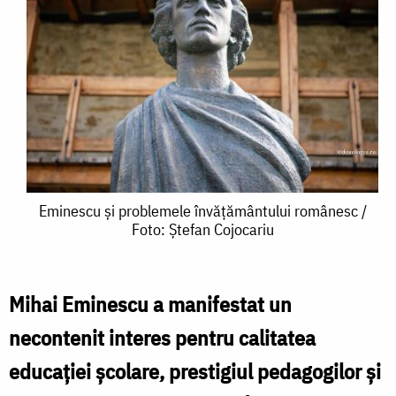
Eminescu
Eminescu și problemele învățământului românesc /
Foto: Ștefan Cojocariu
și
problemele
învățământului
Mihai Eminescu a manifestat un
românesc
necontenit interes pentru calitatea
/
educației școlare, prestigiul pedagogilor și
Foto: