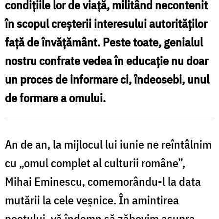
condițiile lor de viață, militând necontenit
Ștefan
în scopul creșterii interesului autorităților
Cojocariu
față de învățământ. Peste toate, genialul
nostru confrate vedea în educație nu doar
un proces de informare ci, îndeosebi, unul
de formare a omului.
An de an, la mijlocul lui iunie ne reîntâlnim
cu „omul complet al culturii române”,
Mihai Eminescu, comemorându-l la data
mutării la cele veșnice. În amintirea
poetului, vă îndemn să zăbovim asupra