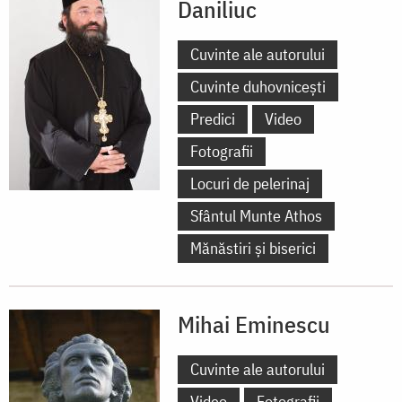
Daniliuc
Cuvinte ale autorului
Cuvinte duhovnicești
Predici
Video
Fotografii
Locuri de pelerinaj
Sfântul Munte Athos
Mănăstiri și biserici
Mihai Eminescu
Cuvinte ale autorului
Video
Fotografii