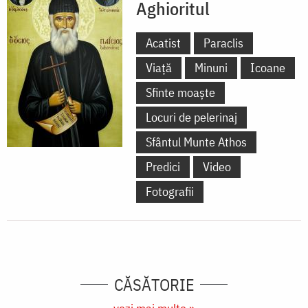
Aghioritul
Acatist
Paraclis
Viață
Minuni
Icoane
Sfinte moaște
Locuri de pelerinaj
Sfântul Munte Athos
Predici
Video
Fotografii
CĂSĂTORIE