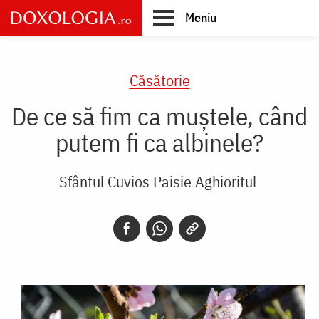
Skip
Meniu
to
main
Main
content
navigation
Căsătorie
De ce să fim ca muștele, când
putem fi ca albinele?
Sfântul Cuvios Paisie Aghioritul