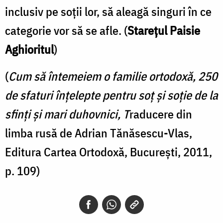
inclusiv pe soţii lor, să aleagă singuri în ce
categorie vor să se afle. (
Stareţul Paisie
Aghioritul
)
(
Cum să întemeiem o familie ortodoxă, 250
de sfaturi înţelepte pentru soţ şi soţie de la
sfinţi şi mari duhovnici, T
raducere din
limba rusă de Adrian Tănăsescu-Vlas,
Editura Cartea Ortodoxă, Bucureşti, 2011,
p. 109)