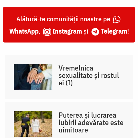
Alătură-te comunității noastre pe
WhatsApp
,
Instagram
și
Telegram
!
Vremelnica
sexualitate și rostul
ei (I)
Puterea și lucrarea
iubirii adevărate este
uimitoare