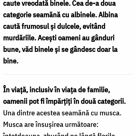
caute vreodată binele. Cea de-a doua
putem
categorie seamănă cu albinele. Albina
fi
caută frumosul și dulcele, evitând
ca
murdăriile. Acești oameni au gânduri
albinele?
bune, văd binele și se gândesc doar la
/
bine.
Foto:
Anda
Pintilie
În viaţă, inclusiv în viaţa de familie,
oamenii pot fi împărţiţi în două categorii.
Una dintre acestea seamănă cu musca.
Musca are însuşirea următoare:
întotdeauna, zburând pe lângă florile