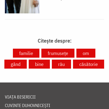
Citește despre:
familie
frumusețe
om
gând
bine
rău
căsătorie
VIAȚA BISERICII
CUVINTE DUHOVNICEȘTI