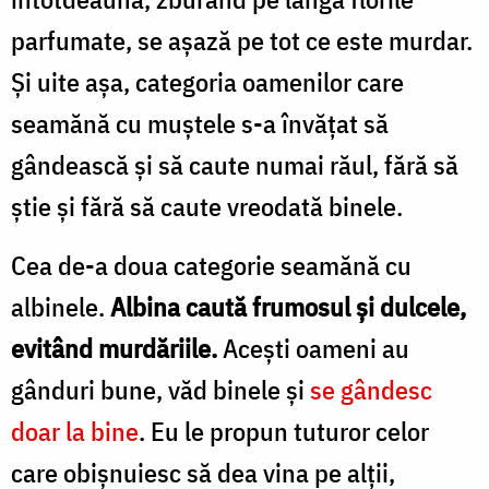
parfumate, se aşază pe tot ce este murdar.
Şi uite aşa, categoria oamenilor care
seamănă cu muştele s-a învăţat să
gândească şi să caute numai răul, fără să
ştie şi fără să caute vreodată binele.
Cea de-a doua categorie seamănă cu
albinele.
Albina caută frumosul şi dulcele,
evitând murdăriile.
Aceşti oameni au
gânduri bune, văd binele şi
se gândesc
doar la bine
. Eu le propun tuturor celor
care obişnuiesc să dea vina pe alţii,