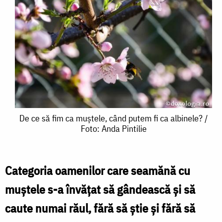
De
De ce să fim ca muștele, când putem fi ca albinele? /
Foto: Anda Pintilie
ce
să
fim
Categoria oamenilor care seamănă cu
ca
muștele s-a învățat să gândească și să
muștele,
caute numai răul, fără să știe și fără să
când