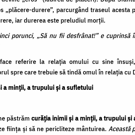
ios „plăcere-durere”, parcurgând traseul acesta p
ere, iar durerea este preludiul morţii.
nci porunci, „Să nu fii desfrânat!” e cuprinsă 
ace referire la relaţia omului cu sine însuşi,
rul spre care trebuie să tindă omul în relaţia c
 a minţii, a trupului şi a sufletului
 ne păstrăm
curăţia inimii şi a minţii, a trupului şi
e fiinţa şi să ne pericliteze mântuirea.
Această 