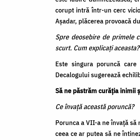
corupt intră într-un cerc vic
Aşadar, plăcerea provoacă dur
Spre deosebire de primele ci
scurt. Cum explicaţi aceasta?
Este singura poruncă care f
Decalogului sugerează echilib
Să ne păstrăm curăţia inimii şi
Ce învaţă această poruncă?
Porunca a VII-a ne învaţă să
ceea ce ar putea să ne întinez