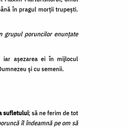
ână în pragul morţii trupeşti.
în grupul poruncilor enunţate
 iar aşezarea ei în mijlocul
u Dumnezeu şi cu semenii.
 a sufletului
; să ne ferim de tot
poruncă îl îndeamnă pe om să