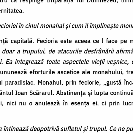
ernitatea.
ecioriei în cinul monahal şi cum îl împlineşte mo
anţă capitală. Fecioria este aceea ce-l face pe
nu doar a trupului, de atacurile desfrânării afirm
. Ea integrează toate aspectele vieţii veşnice, 
cununează eforturile ascetice ale monahului, tr
i paradisiac. Monahul, prin feciorie, „gustă înc
ântul Ioan Scărarul. Abstinenţa şi lupta contin
i, nici nu o anulează în esenţa ei, ci prin lu
 întinează deopotrivă sufletul şi trupul. Ce ne p