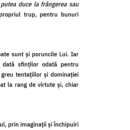
r putea duce la frângerea sau
ropriul trup, pentru bunuri
ate sunt şi poruncile Lui. Iar
dată sfinţilor odată pentru
greu tentaţiilor şi dominaţiei
t la rang de virtute şi, chiar
.
, prin imaginaţii şi închipuiri