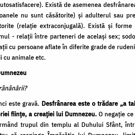
autosatisfacere). Există de asemenea desfrânare
soanele nu sunt căsătorite) şi adulterul sau p
ite (relaţie extraconjugală). Există şi forme 
ul - relaţii între parteneri de acelaşi sex; sodom
ţii cu persoane aflate în diferite grade de rudenie
ii cu animale etc.
i Dumnezeu
rânânării?
nci este gravă.
Desfrânarea este o trădare „a ta
iei fiinţe, a creaţiei lui Dumnezeu.
O negaţie ce 
mând trupul din templu al Duhului Sfânt, într-
tru că respinge Împărăţia lui Dumnezeu, limit