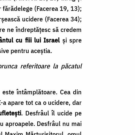
și
r fărădelege (Facerea 19, 13);
Ba
ârşească ucidere (Facerea 34);
care ne îndreptățesc să credem
ntul cu fiii lui Israel
şi spre
sive pentru aceştia.
runca referitoare la păcatul
u este întâmplătoare. Cea din
I-a apare tot ca o ucidere, dar
fleteşti
. Desfrâul îl ucide pe
 cu aproapele. Desfrâul nu mai
ul Maxim Mărturisitorul, omul