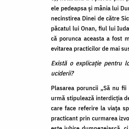
ele pedeapsa şi mânia lui Dum
necinstirea Dinei de către Si
păcatul lui Onan, fiul lui Iu
că porunca aceasta a fost m
evitarea practicilor de mai su
Există o explicaţie pentru 
uciderii?
Plasarea poruncii „Să nu fii
urmă stipulează interdicţia de
care face referire la viaţa sp
practicant prin curmarea izvo
este iubire dumnezeiască, ci