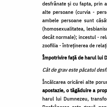
desfrânate şi cu fapta, prin 
alte persoane (curvia - per
ambele persoane sunt căsător
(homosexualitatea, lesbianism
decât normale); incestul - rela
zoofilia - întreţinerea de relaţ
Împotrivire faţă de harul lu
Cât de grav este păcatul desf
Încălcarea oricărei alte poru
apostazie, o tăgăduire a propr
harul lui Dumnezeu, transfor
Desfrânarea este gravă pen