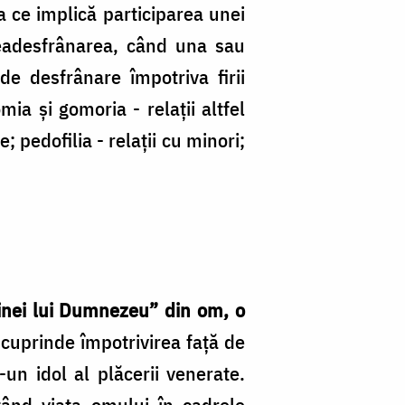
a ce implică participarea unei
readesfrânarea, când una sau
de desfrânare împotriva firii
ia şi gomoria - relaţii altfel
; pedofilia - relaţii cu minori;
inei lui Dumnezeu” din om, o
cuprinde împotrivirea faţă de
un idol al plăcerii venerate.
ând viaţa omului în cadrele