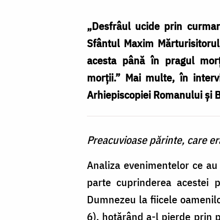
Buftea
„Desfrâul ucide prin curmar
Sfântul Maxim Mărturisitorul
acesta până în pragul morţi
morţii.” Mai multe, în inter
Arhiepiscopiei Romanului și 
Preacuvioase părinte, care e
Analiza evenimentelor ce au 
parte cuprinderea acestei p
Dumnezeu la fiicele oamenilo
6), hotărând a-l pierde prin 