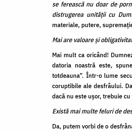
se ferească nu doar de porni
distrugerea unităţii cu Dum
materiale, putere, supremaţi
Mai are valoare şi obligativit
Mai mult ca oricând! Dumnezeu
datoria noastră este, spun
totdeauna”. Într-o lume secu
coruptibile ale desfrâului. D
dacă nu este uşor, trebuie cu 
Există mai multe feluri de d
Da, putem vorbi de o desfrânar