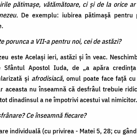
rile pătimaşe, vătămătoare, ci şi de la orice a
nezeu.
De exemplu: iubirea pătimaşă pentru p
e.
ate porunca a VII-a pentru noi, cei de astăzi?
 este Acelaşi ieri, astăzi şi în veac. Neschimb
e Sfântul Apostol Iuda, de „a apăra credinţa 
larizată şi
afrodisiacă
, omul poate face faţă cu 
ar aceasta nu înseamnă că desfrâul trebuie ridica
tot dinadinsul a ne împotrivi acestui val nimicitor
esfrânare? Ce înseamnă fiecare?
e individuală (cu privirea - Matei 5, 28; cu gândul