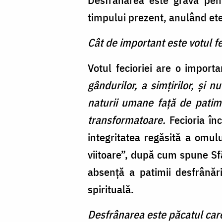
timpului prezent, anulând et
Cât de important este votul f
Votul fecioriei are o import
gândurilor, a simţirilor, şi 
naturii umane faţă de patimi
transformatoare.
Fecioria în
integritatea regăsită a omulu
viitoare”, după cum spune Sf
absenţă a patimii desfrânări
spirituală.
Desfrânarea este păcatul care