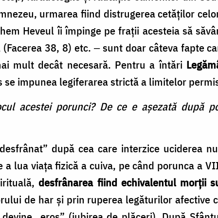
nezeu, urmarea fiind distrugerea cetăţilor celo
chem Heveul îi împinge pe fraţii acesteia să săv
da (Facerea 38, 8) etc. ‒ sunt doar câteva fapte 
ai mult decât necesară. Pentru a întări
Legămâ
s se impunea legiferarea strictă a limitelor permi
locul acestei porunci? De ce e aşezată după po
 desfrânat” după cea care interzice uciderea n
 a lua viaţa fizică a cuiva, pe când porunca a VI
irituală,
desfrânarea fiind echivalentul morţii su
rului de har şi prin ruperea legăturilor afective
 devine „eros” (iubirea de plăceri). După Sfânt