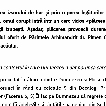
ea izvorului de har şi prin ruperea legăturilor
, omul corupt intră într-un cerc vicios «plăcer
i trupeşti. Aşadar, plăcerea provoacă durere
viul oferit de Părintele Arhimandrit dr. Pimen C
Bacăului.
ra contextul în care Dumnezeu a dat porunca care
precedat întâlnirea dintre Dumnezeu şi Moise d
orunci în rând cu celealte 9 din Decalog. Prin
r (Facerea 6, 5) Îl fac pe Dumnezeu să regrete c
potop; fărădelegile şi răutăţile oamenilor din So