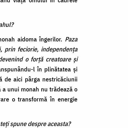
nahul?
 monah aidoma îngerilor.
Paza
ă, prin feciorie, independenţa
devenind o forţă creatoare şi
anspunându-l în plinătatea şi
ă de aici pârga nestricăciunii
uă a unui monah nu trădează o
crare o transformă în energie
uteţi spune despre aceasta?