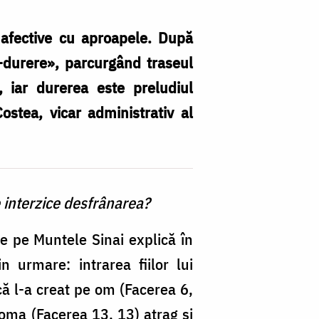
 afective cu aproapele. După
e-durere», parcurgând traseul
, iar durerea este preludiul
ostea, vicar administrativ al
A
dr
P
Co
 interzice desfrânarea?
vi
ad
e pe Muntele Sinai explică în
al
 urmare: intrarea fiilor lui
Ar
ă l-a creat pe om (Facerea 6,
R
doma (Facerea 13, 13) atrag şi