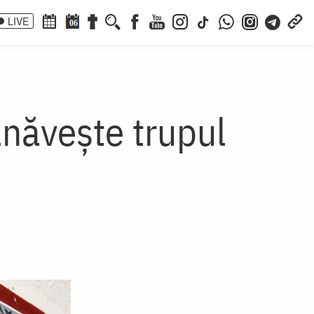
LIVE
06
lnăvește trupul