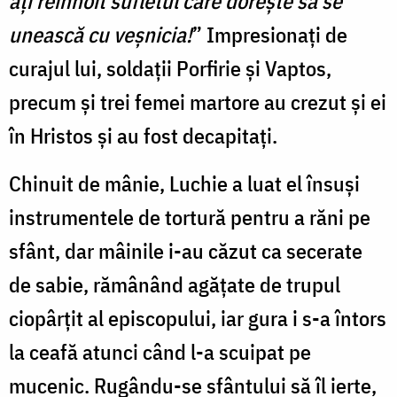
aţi reînnoit sufletul care doreşte să se
unească cu veşnicia!
” Impresionați de
curajul lui, soldații Porfirie şi Vaptos,
precum şi trei femei martore au crezut și ei
în Hristos şi au fost decapitați.
Chinuit de mânie, Luchie a luat el însuși
instrumentele de tortură pentru a răni pe
sfânt, dar mâinile i-au căzut ca secerate
de sabie, rămânând agățate de trupul
ciopârțit al episcopului, iar gura i s-a întors
la ceafă atunci când l-a scuipat pe
mucenic. Rugându-se sfântului să îl ierte,