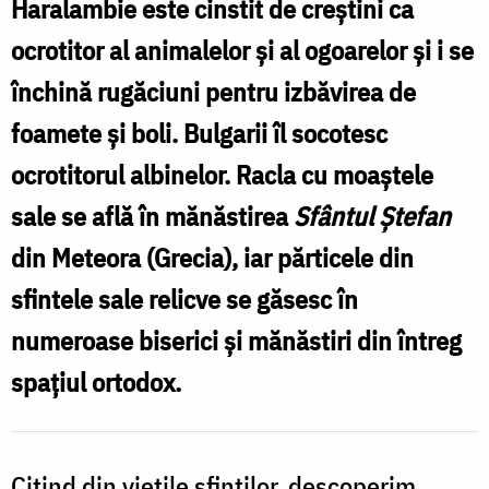
pe
Haralambie este cinstit de creștini ca
cât
ocrotitor al animalelor și al ogoarelor și i se
de
închină rugăciuni pentru izbăvirea de
lungă
foamete și boli. Bulgarii îl socotesc
i-
ocrotitorul albinelor. Racla cu moaștele
a
sale se află în mănăstirea
Sfântul Ștefan
fost
din Meteora (Grecia), iar părticele din
viața,
sfintele sale relicve se găsesc în
pe
numeroase biserici și mănăstiri din întreg
atât
spațiul ortodox.
și
mila
/
Citind din viețile sfinților, descoperim