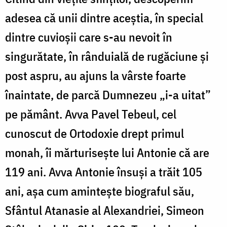
Foto:
adesea că unii dintre aceștia, în special
Oana
dintre cuvioșii care s-au nevoit în
Nechifor
singurătate, în rânduială de rugăciune și
post aspru, au ajuns la vârste foarte
înaintate, de parcă Dumnezeu „i-a uitat”
pe pământ. Avva Pavel Tebeul, cel
cunoscut de Ortodoxie drept primul
monah, îi mărturiseşte lui Antonie că are
119 ani. Avva Antonie însuşi a trăit 105
ani, aşa cum aminteşte biograful său,
Sfântul Atanasie al Alexandriei, Simeon