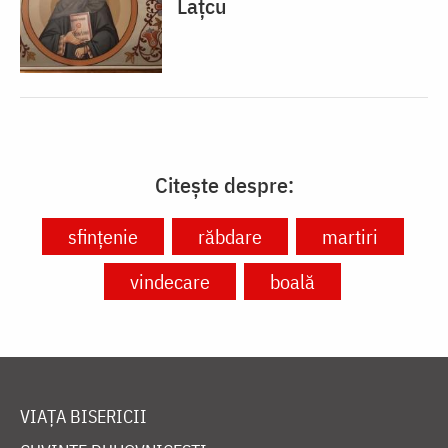
Lațcu
Citește despre:
sfințenie
răbdare
martiri
vindecare
boală
VIAȚA BISERICII