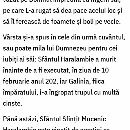
pe care L-a rugat să dea pace acelui loc și
să îl ferească de foamete și boli pe vecie.
Vârsta și-a spus în cele din urmă cuvântul,
sau poate mila lui Dumnezeu pentru cei
iubiți ai săi: Sfântul Haralambie a murit
înainte de a fi executat, în ziua de 10
februarie anul 202, iar Galinia, fiica
împăratului, i-a îngropat trupul cu multă
cinste.
Până astăzi, Sfântul Sfințit Mucenic
Haralambie este cinstit de creștini ca