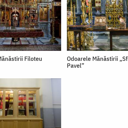
ănăstirii Filoteu
Odoarele Mănăstirii „S
Pavel”