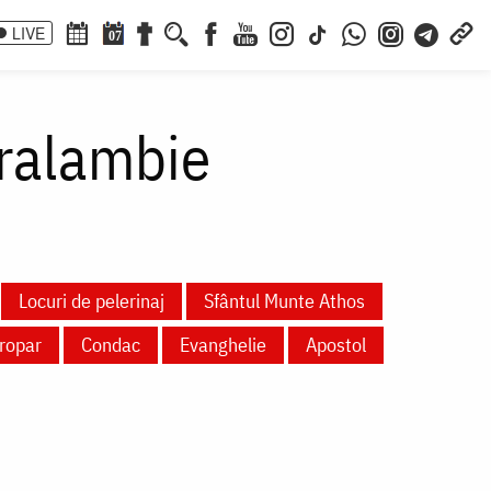
LIVE
07
aralambie
Locuri de pelerinaj
Sfântul Munte Athos
ropar
Condac
Evanghelie
Apostol