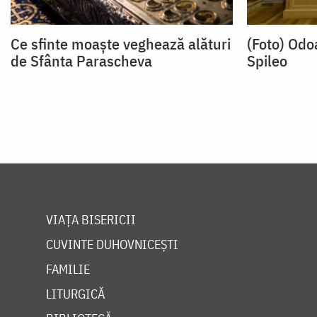
Ce sfinte moaște veghează alături
(Foto) Odo
de Sfânta Parascheva
Spileo
VIAȚA BISERICII
CUVINTE DUHOVNICEȘTI
FAMILIE
LITURGICĂ