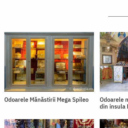
Odoarele Mănăstirii Mega Spileo
Odoarele m
din insula 