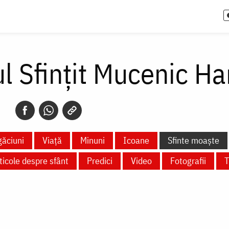
ul Sfințit Mucenic H
ăciuni
Viață
Minuni
Icoane
Sfinte moaște
ticole despre sfânt
Predici
Video
Fotografii
T