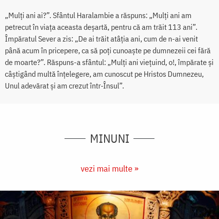
„Mulți ani ai?”. Sfântul Haralambie a răspuns: „Mulți ani am
petrecut în viața aceasta deșartă, pentru că am trăit 113 ani”.
Împăratul Sever a zis: „De ai trăit atâția ani, cum de n-ai venit
până acum în pricepere, ca să poți cunoaște pe dumnezeii cei fără
de moarte?”. Răspuns-a sfântul: „Mulți ani viețuind, o!, împărate și
câştigând multă înțelegere, am cunoscut pe Hristos Dumnezeu,
Unul adevărat și am crezut într-Însul”.
MINUNI
vezi mai multe »