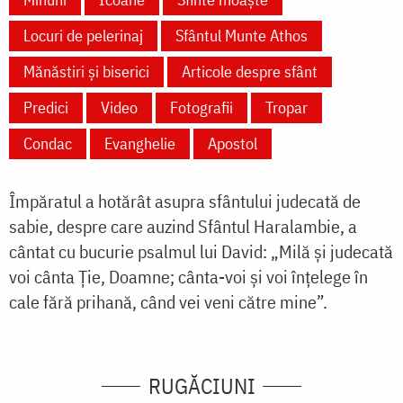
Locuri de pelerinaj
Sfântul Munte Athos
Mănăstiri și biserici
Articole despre sfânt
Predici
Video
Fotografii
Tropar
Condac
Evanghelie
Apostol
Împăratul a hotărât asupra sfântului judecată de
sabie, despre care auzind Sfântul Haralambie, a
cântat cu bucurie psalmul lui David: „Milă și judecată
voi cânta Ție, Doamne; cânta-voi și voi înțelege în
cale fără prihană, când vei veni către mine”.
RUGĂCIUNI