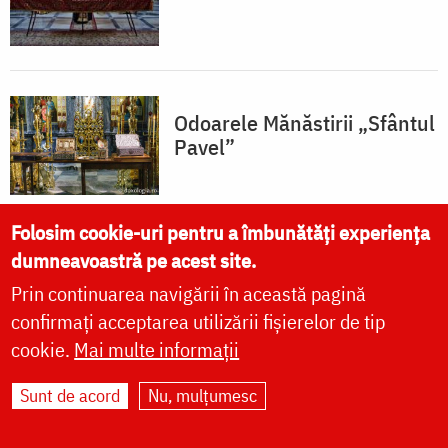
Odoarele Mănăstirii „Sfântul
Pavel”
Folosim cookie-uri pentru a îmbunătăți experiența
dumneavoastră pe acest site.
Prin continuarea navigării în această pagină
MĂNĂSTIRI ȘI BISERICI
confirmați acceptarea utilizării fișierelor de tip
cookie.
Mai multe informații
vezi mai multe »
Sunt de acord
Nu, mulțumesc