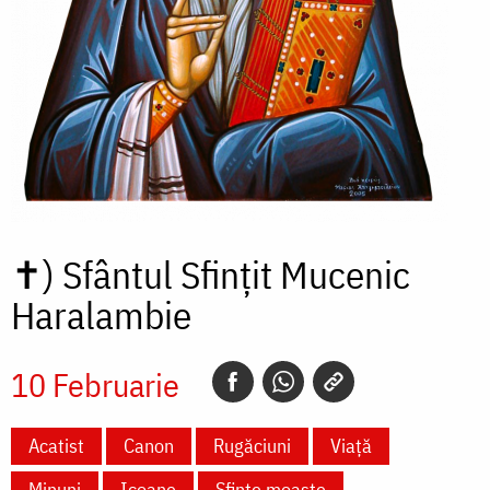
✝)
Sfântul Sfințit Mucenic
Haralambie
10 Februarie
Acatist
Canon
Rugăciuni
Viață
Minuni
Icoane
Sfinte moaște