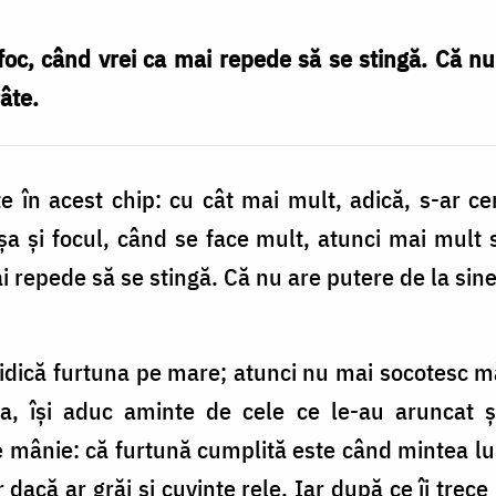
oc, când vrei ca mai repede să se stingă. Că nu
râte.
e în acest chip: cu cât mai mult, adică, s-ar ce
 aşa şi focul, când se face mult, atunci mai mult
 repede să se stingă. Că nu are putere de la sine
 ridică furtuna pe mare; atunci nu mai socotesc mă
na, îşi aduc aminte de cele ce le-au aruncat ş
e mânie: că furtună cumplită este când mintea lu
r dacă ar grăi şi cuvinte rele. Iar după ce îi trec