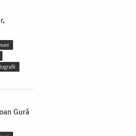
r,
nuni
tografii
Ioan Gură