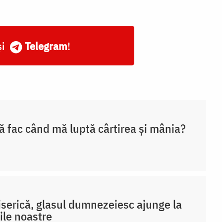
și
Telegram
!
ă fac când mă luptă cârtirea și mânia?
iserică, glasul dumnezeiesc ajunge la
ile noastre