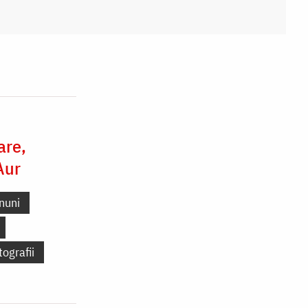
are,
Aur
nuni
tografii