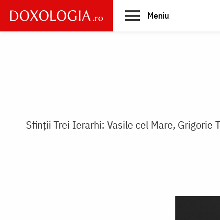
Skip
Meniu
to
main
Main
content
navigation
Sfinții Trei Ierarhi: Vasile cel Mare, Grigorie