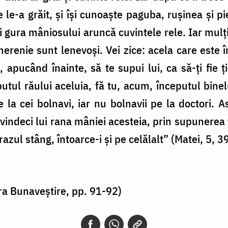
re le-a grăit, şi îşi cunoaşte paguba, ruşinea şi
 gura mâniosului aruncă cuvintele rele. Iar mulți fa
merenie sunt lenevoşi. Vei zice: acela care este î
, apucând înainte, să te supui lui, ca să-ți fie
utul răului aceluia, fă tu, acum, începutul binelu
e la cei bolnavi, iar nu bolnavii pe la doctori. A
 vindeci lui rana mâniei acesteia, prin supunerea
razul stâng, întoarce-i şi pe celălalt” (Matei, 5, 39
ra Bunaveștire, pp. 91-92)