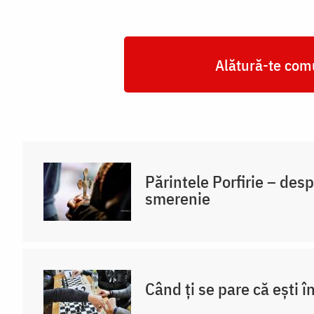
Alătură-te comu
Părintele Porfirie – desp
smerenie
Când ți se pare că ești î