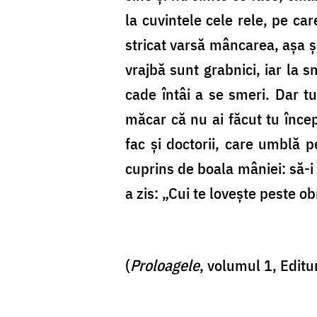
la cuvintele cele rele, pe ca
stricat varsă mâncarea, aşa şi
vrajbă sunt grabnici, iar la s
cade întâi a se smeri. Dar tu
măcar că nu ai făcut tu încep
fac şi doctorii, care umblă p
cuprins de boala mâniei: să-i
a zis: „Cui te loveşte peste ob
(
Proloagele
, volumul 1, Editu