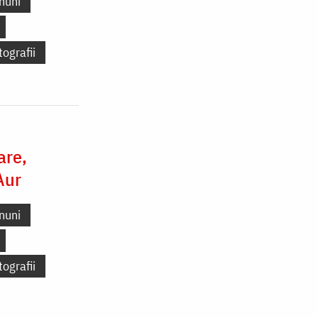
nuni
tografii
are,
Aur
nuni
tografii