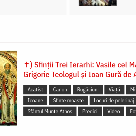
✝) Sfinții Trei Ierarhi: Vasile cel M
Grigorie Teologul și Ioan Gură de 
Acatist
Canon
Rugăciuni
Viață
Mi
Icoane
Sfinte moaște
Locuri de pelerinaj
Sfântul Munte Athos
Predici
Video
Fo