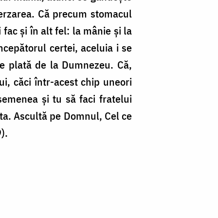
 pierzarea. Că precum stomacul
c şi în alt fel: la mânie şi la
ncepătorul certei, aceluia i se
 ție plată de la Dumnezeu. Că,
i, căci într-acest chip uneori
semenea şi tu să faci fratelui
 ta. Ascultă pe Domnul, Cel ce
).