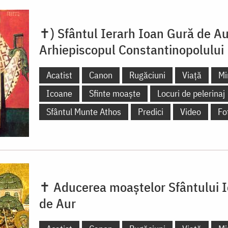
✝) Sfântul Ierarh Ioan Gură de Au
Arhiepiscopul Constantinopolului
Acatist
Canon
Rugăciuni
Viață
Mi
Icoane
Sfinte moaște
Locuri de pelerinaj
Sfântul Munte Athos
Predici
Video
Fo
✝ Aducerea moaștelor Sfântului 
de Aur