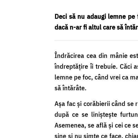
Deci să nu adaugi lemne pe f
dacă n-ar fi altul care să întă
Îndrăcirea cea din mânie est
îndreptățire îi trebuie. Căci
lemne pe foc, când vrei ca mai
să întărâte.
Aşa fac şi corăbierii când se
după ce se linişteşte furtu
Asemenea, se află şi cei ce s
sine şi nu simte ce face, chia