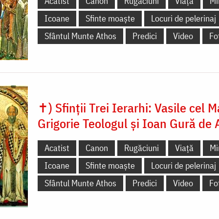
Acatist
Canon
Rugăciuni
Viață
Mi
Icoane
Sfinte moaște
Locuri de pelerinaj
Sfântul Munte Athos
Predici
Video
Fo
✝) Sfinții Trei Ierarhi: Vasile cel M
Grigorie Teologul și Ioan Gură de 
Acatist
Canon
Rugăciuni
Viață
Mi
Icoane
Sfinte moaște
Locuri de pelerinaj
Sfântul Munte Athos
Predici
Video
Fo