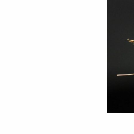
Despre
mânie