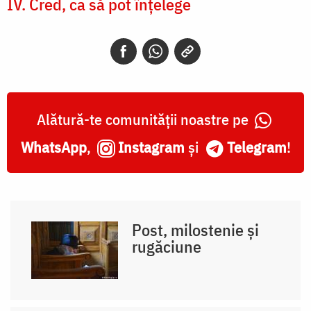
IV. Cred, ca să pot înțelege
Alătură-te comunității noastre pe
WhatsApp
,
Instagram
și
Telegram
!
Post, milostenie și
rugăciune