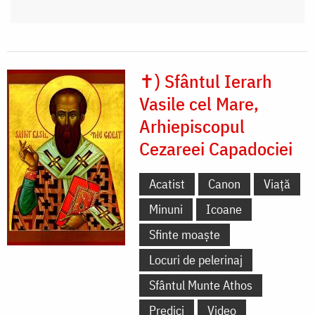
✝) Sfântul Ierarh
Vasile cel Mare,
Arhiepiscopul
Cezareei Capadociei
Acatist
Canon
Viață
Minuni
Icoane
Sfinte moaște
Locuri de pelerinaj
Sfântul Munte Athos
Predici
Video