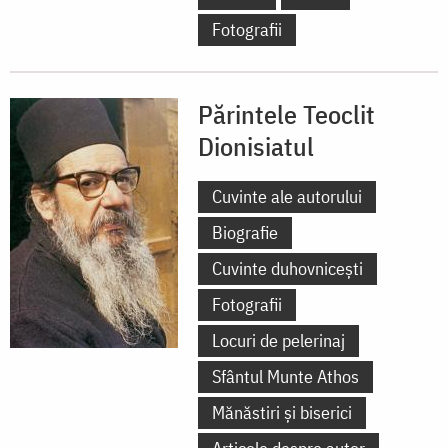
Fotografii
Părintele Teoclit
Dionisiatul
Cuvinte ale autorului
Biografie
Cuvinte duhovnicești
Fotografii
Locuri de pelerinaj
Sfântul Munte Athos
Mănăstiri și biserici