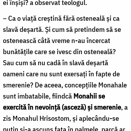
ei înșiși? a observat teologul.
– Ca o viață creștină fără osteneală și ca
slavă deșartă. Și cum să pretindem să se
ostenească câtă vreme n-au încercat
bunătățile care se ivesc din osteneală?
Sau cum să nu cadă în slavă deșartă
oameni care nu sunt exersați în fapte de
smerenie? De aceea, concepțiile Monahale
sunt imbatabile, fiindcă
Monahii se
exercită în nevoință (asceză) și smerenie
, a
zis Monahul Hrisostom, și aplecându-se
puțin și-a ascuns fața în palmele, parcă ar