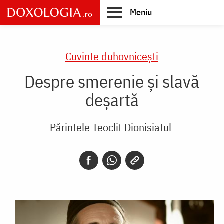
Skip
Meniu
to
main
Main
content
navigation
Cuvinte duhovnicești
Despre smerenie și slavă
deșartă
Părintele Teoclit Dionisiatul