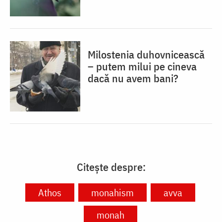
Milostenia duhovnicească
– putem milui pe cineva
dacă nu avem bani?
Citește despre:
Athos
monahism
avva
monah