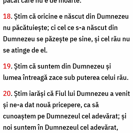
păcat care nu e de moarte.
18
. Ştim că oricine e născut din Dumnezeu
nu păcătuieşte; ci cel ce s-a născut din
Dumnezeu se păzeşte pe sine, şi cel rău nu
se atinge de el.
19
. Ştim că suntem din Dumnezeu şi
lumea întreagă zace sub puterea celui rău.
20
. Ştim iarăşi că Fiul lui Dumnezeu a venit
şi ne-a dat nouă pricepere, ca să
cunoaştem pe Dumnezeul cel adevărat; şi
noi suntem în Dumnezeul cel adevărat,