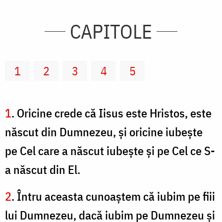
CAPITOLE
1
2
3
4
5
1
. Oricine crede că Iisus este Hristos, este
născut din Dumnezeu, şi oricine iubeşte
pe Cel care a născut iubeşte şi pe Cel ce S-
a născut din El.
2
. Întru aceasta cunoaştem că iubim pe fiii
lui Dumnezeu, dacă iubim pe Dumnezeu şi