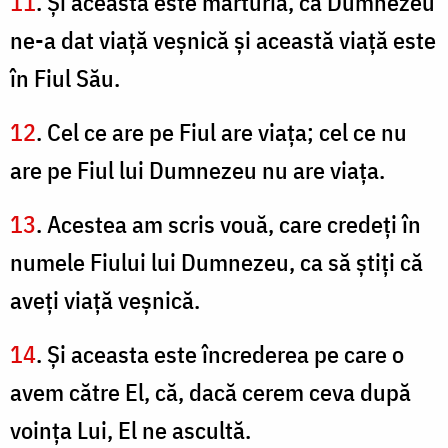
11
. Şi aceasta este mărturia, că Dumnezeu
ne-a dat viaţă veşnică şi această viaţă este
în Fiul Său.
12
. Cel ce are pe Fiul are viaţa; cel ce nu
are pe Fiul lui Dumnezeu nu are viaţa.
13
. Acestea am scris vouă, care credeţi în
numele Fiului lui Dumnezeu, ca să ştiţi că
aveţi viaţă veşnică.
14
. Şi aceasta este încrederea pe care o
avem către El, că, dacă cerem ceva după
voinţa Lui, El ne ascultă.