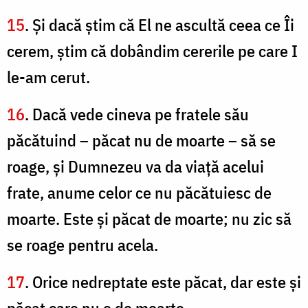
15
. Şi dacă ştim că El ne ascultă ceea ce Îi
cerem, ştim că dobândim cererile pe care I
le-am cerut.
16
. Dacă vede cineva pe fratele său
păcătuind – păcat nu de moarte – să se
roage, şi Dumnezeu va da viaţă acelui
frate, anume celor ce nu păcătuiesc de
moarte. Este şi păcat de moarte; nu zic să
se roage pentru acela.
17
. Orice nedreptate este păcat, dar este şi