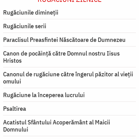
Rugăciunile dimineții
Rugăciunile serii
Paraclisul Preasfintei Născătoare de Dumnezeu
Canon de pocăință către Domnul nostru Iisus
Hristos
Canonul de rugăciune către îngerul păzitor al vieții
omului
Rugăciune la începerea lucrului
Psaltirea
Acatistul Sfântului Acoperământ al Maicii
Domnului