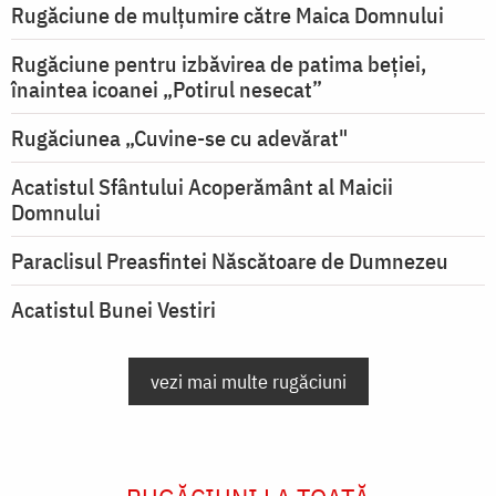
Rugăciune de mulţumire către Maica Domnului
Rugăciune pentru izbăvirea de patima beției,
înaintea icoanei „Potirul nesecat”
Rugăciunea „Cuvine-se cu adevărat"
Acatistul Sfântului Acoperământ al Maicii
Domnului
Paraclisul Preasfintei Născătoare de Dumnezeu
Acatistul Bunei Vestiri
vezi mai multe rugăciuni