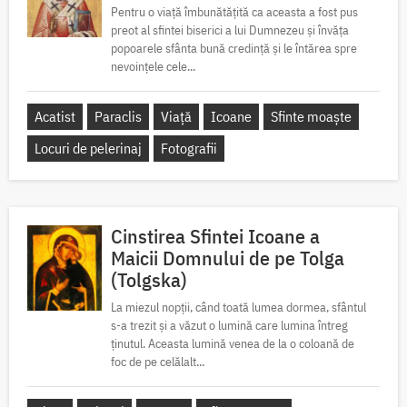
Pentru o viață îmbunătățită ca aceasta a fost pus
preot al sfintei biserici a lui Dumnezeu și învăța
popoarele sfânta bună credință și le întărea spre
nevoințele cele...
Acatist
Paraclis
Viață
Icoane
Sfinte moaște
Locuri de pelerinaj
Fotografii
Cinstirea Sfintei Icoane a
Maicii Domnului de pe Tolga
(Tolgska)
La miezul nopții, când toată lumea dormea, sfântul
s-a trezit și a văzut o lumină care lumina întreg
ținutul. Aceasta lumină venea de la o coloană de
foc de pe celălalt...