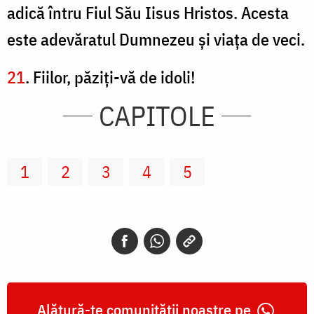
adică întru Fiul Său Iisus Hristos. Acesta
este adevăratul Dumnezeu şi viaţa de veci.
21
. Fiilor, păziţi-vă de idoli!
CAPITOLE
1
2
3
4
5
Alătură-te comunității noastre pe