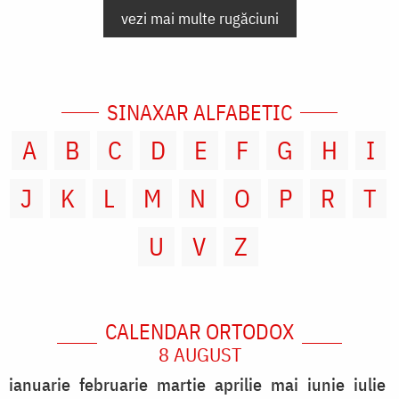
vezi mai multe rugăciuni
SINAXAR ALFABETIC
A
B
C
D
E
F
G
H
I
J
K
L
M
N
O
P
R
T
U
V
Z
CALENDAR ORTODOX
8 AUGUST
ianuarie
februarie
martie
aprilie
mai
iunie
iulie