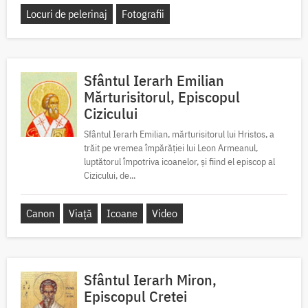
Locuri de pelerinaj
Fotografii
Sfântul Ierarh Emilian
Mărturisitorul, Episcopul
Cizicului
Sfântul Ierarh Emilian, mărturisitorul lui Hristos, a
trăit pe vremea împărăției lui Leon Armeanul,
luptătorul împotriva icoanelor, și fiind el episcop al
Cizicului, de...
Canon
Viață
Icoane
Video
Sfântul Ierarh Miron,
Episcopul Cretei