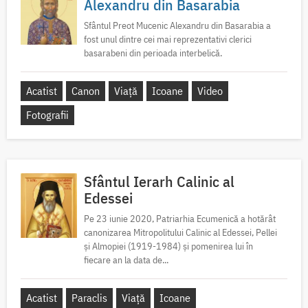
Alexandru din Basarabia
Sfântul Preot Mucenic Alexandru din Basarabia a
fost unul dintre cei mai reprezentativi clerici
basarabeni din perioada interbelică.
Acatist
Canon
Viață
Icoane
Video
Fotografii
Sfântul Ierarh Calinic al
Edessei
Pe 23 iunie 2020, Patriarhia Ecumenică a hotărât
canonizarea Mitropolitului Calinic al Edessei, Pellei
și Almopiei (1919-1984) și pomenirea lui în
fiecare an la data de...
Acatist
Paraclis
Viață
Icoane