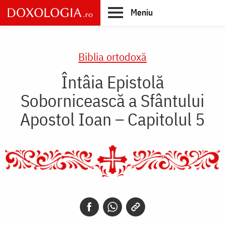
Skip
Meniu
to
main
Main
content
navigation
Biblia ortodoxă
Întâia Epistolă
Sobornicească a Sfântului
Apostol Ioan – Capitolul 5