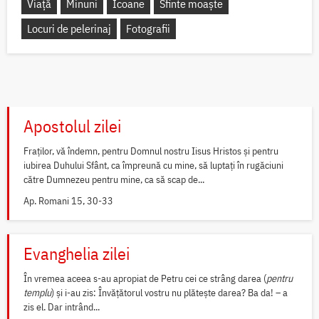
Viață
Minuni
Icoane
Sfinte moaște
Locuri de pelerinaj
Fotografii
Apostolul zilei
Fraților, vă îndemn, pentru Domnul nostru Iisus Hristos și pentru
iubirea Duhului Sfânt, ca împreună cu mine, să luptați în rugăciuni
către Dumnezeu pentru mine, ca să scap de...
Ap. Romani 15, 30-33
Evanghelia zilei
În vremea aceea s-au apropiat de Petru cei ce strâng darea (
pentru
templu
) și i-au zis: Învățătorul vostru nu plătește darea? Ba da! – a
zis el. Dar intrând...