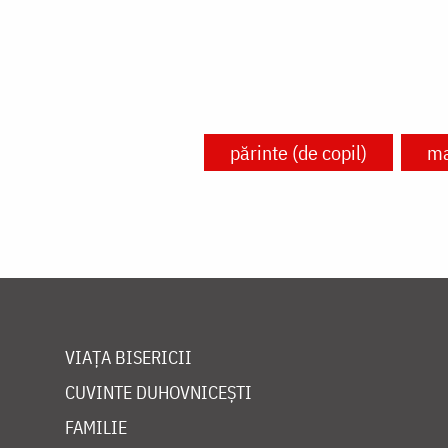
părinte (de copil)
m
VIAȚA BISERICII
CUVINTE DUHOVNICEȘTI
FAMILIE