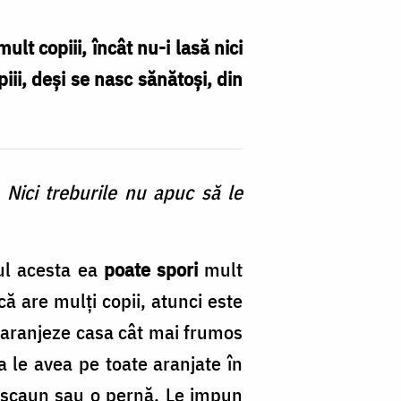
lt copiii, încât nu-i lasă nici
iii, deşi se nasc sănătoşi, din
Nici treburile nu apuc să le
lul acesta ea
poate spori
mult
ă are mulţi copii, atunci este
i aranjeze casa cât mai frumos
a le avea pe toate aranjate în
un scaun sau o pernă. Le impun