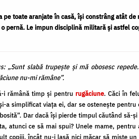
e toate aranjate în casă, îşi constrâng atât de mu
pernă. Le impun disciplină militară şi astfel cop
: „Sunt slabă trupeşte şi mă obosesc repede. 
ugăciune nu-mi rămâne”.
să-i rămână timp şi pentru
rugăciune
. Căci în fe
a simplificat viața ei, dar se osteneşte pentru c
bosită”. Dar dacă îşi pierde timpul căutând să-ş
zita, atunci ce să mai spui? Unele mame, pentru 
ult copiii, încât nu-i lasă nici măcar să mişte 