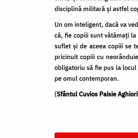
disciplină militară şi astfel c
Un om inteligent, dacă va vede
că, fie copiii sunt vătămaţi l
suflet şi de aceea copiii se
pricinuit copiii cu neorânduie
obligatoriu să fie pus la locu
pe omul contemporan.
(
Sfântul
Cuvios Paisie Aghiori