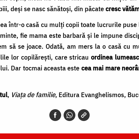
opiii, deşi se nasc sănătoşi, din păcate
cresc vătăm
a într-o casă cu mulţi copii toate lucrurile puse l
a minte, fie mama este barbară şi le impune discip
 tem să se joace. Odată, am mers la o casă cu mu
lile lor copilăreşti, care stricau
ordinea lumeas
l lui. Dar tocmai aceasta este
cea mai mare neorâ
tul
,
Viața de familie
, Editura Evanghelismos, Buc