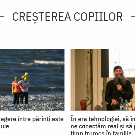
CREŞTEREA COPIILOR
egere între părinți este
În era tehnologiei, să 
buie
ne conectăm real și să
timp frumos în familie