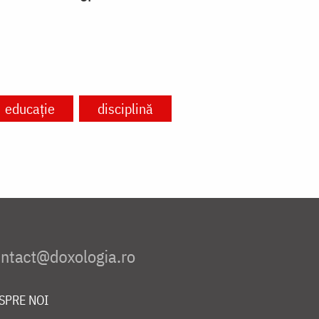
educație
disciplină
SPRE NOI