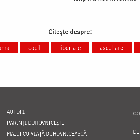
Citește despre:
ama
copil
libertate
ascultare
AUTORI
PĂRINȚI DUHOVNICEȘTI
DE
MAICI CU VIAȚĂ DUHOVNICEASCĂ