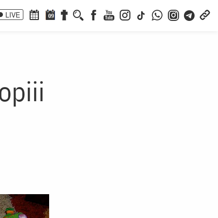
LIVE
09
opiii