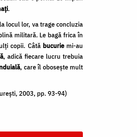
aţi
.
a locul lor, va trage concluzia
lină militară. Le bagă frica în
lţi copii. Câtă
bucurie
mi-au
că
, adică fiecare lucru trebuia
nduială
, care îl oboseşte mult
urești, 2003, pp. 93-94)