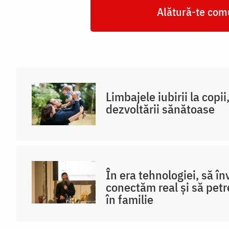
Alătură-te comu
Limbajele iubirii la copi
dezvoltării sănătoase
În era tehnologiei, să î
conectăm real și să pet
în familie