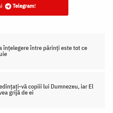
și
Telegram
!
 înțelegere între părinți este tot ce
uie
edințați-vă copiii lui Dumnezeu, iar El
vea grijă de ei