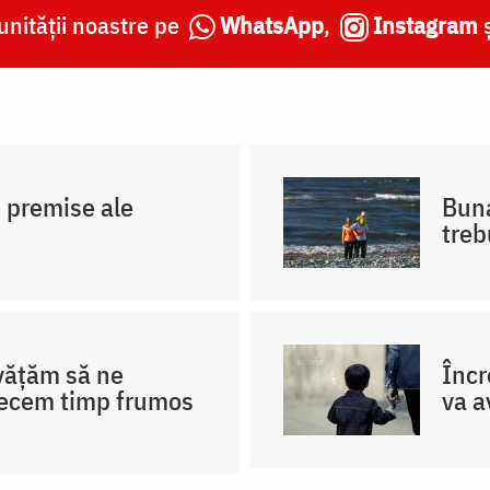
nității noastre pe
WhatsApp
,
Instagram
i, premise ale
Buna
treb
nvățăm să ne
Încr
recem timp frumos
va a