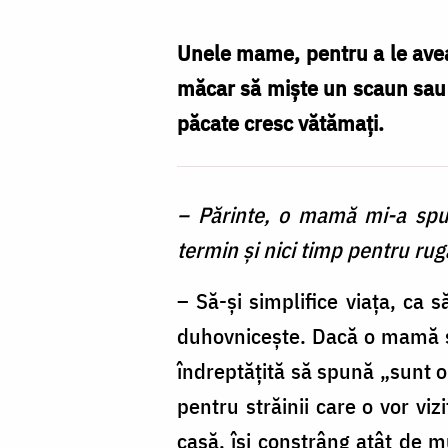
casă
și
Unele mame, pentru a le avea p
copiii
măcar să mişte un scaun sau o 
/
păcate cresc vătămaţi.
Foto:
Anda
– Părinte, o mamă mi-a spus
Pintilie
termin şi nici timp pentru r
– Să-şi simplifice viața, ca 
duhovniceşte. Dacă o mamă şi-
îndreptăţită să spună „sunt o
pentru străinii care o vor vi
casă, îşi constrâng atât de m