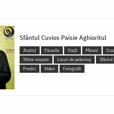
Sfântul Cuvios Paisie Aghioritul
Acatist
Paraclis
Viață
Minuni
Ico
Sfinte moaște
Locuri de pelerinaj
Sfântul
Predici
Video
Fotografii