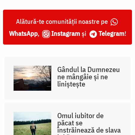
Alătură-te comunității noastre pe
WhatsApp
,
Instagram
și
Telegram
!
Gândul la Dumnezeu
ne mângâie și ne
liniștește
Omul iubitor de
păcat se
înstrăinează de slava