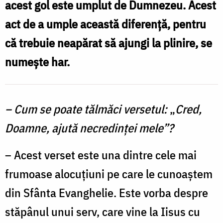
Dumnezeu
acest gol este umplut de Dumnezeu. Acest
iartă
act de a umple această diferență, pentru
ca
că trebuie neapărat să ajungi la plinire, se
un
numește har.
boier!
/
Foto:
– Cum se poate tălmăci versetul:
„
Cred,
Oana
Doamne, ajută necredinței mele”?
Nechifor
– Acest verset este una dintre cele mai
frumoase alocuțiuni pe care le cunoaștem
din Sfânta Evanghelie. Este vorba despre
stăpânul unui serv, care vine la Iisus cu