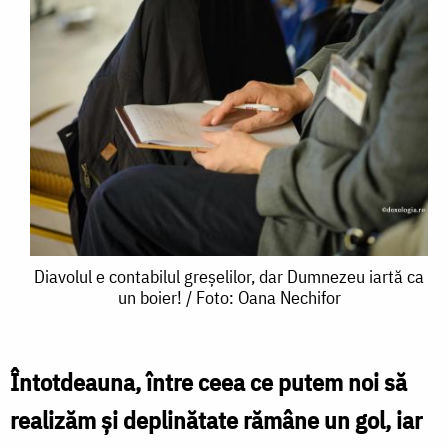
Diavolul
Diavolul e contabilul greșelilor, dar Dumnezeu iartă ca
un boier! / Foto: Oana Nechifor
e
contabilul
greșelilor,
Întotdeauna, între ceea ce putem noi să
dar
realizăm și deplinătate rămâne un gol, iar