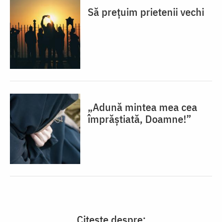
Să prețuim prietenii vechi
„Adună mintea mea cea
împrăștiată, Doamne!”
Citește despre: