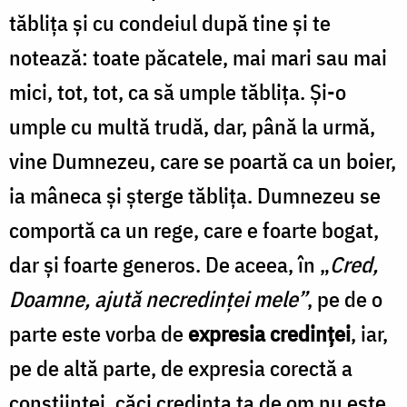
tăblița și cu condeiul după tine și te
notează: toate păcatele, mai mari sau mai
mici, tot, tot, ca să umple tăblița. Și-o
umple cu multă trudă, dar, până la urmă,
vine Dumnezeu, care se poartă ca un boier,
ia mâneca și șterge tăblița. Dumnezeu se
comportă ca un rege, care e foarte bogat,
dar și foarte generos. De aceea, în „
Cred,
Doamne, ajută necredinței mele”
, pe de o
parte este vorba de
expresia credinței
, iar,
pe de altă parte, de expresia corectă a
conștiinței, căci credința ta de om nu este