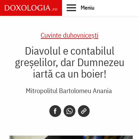
Skip
Meniu
to
main
Main
content
navigation
Cuvinte duhovnicești
Diavolul e contabilul
greșelilor, dar Dumnezeu
iartă ca un boier!
Mitropolitul Bartolomeu Anania