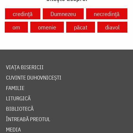
credință
Dumnezeu
necredință
om
omenie
păcat
diavol
VIAȚA BISERICII
CUVINTE DUHOVNICEȘTI
FAMILIE
LITURGICĂ
BIBLIOTECĂ
ÎNTREABĂ PREOTUL
MEDIA