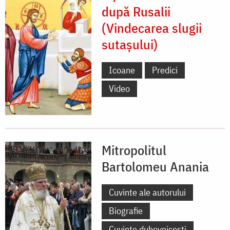
după Rusalii
(Vindecarea slugii
sutașului)
Icoane
Predici
Video
Mitropolitul
Bartolomeu Anania
Cuvinte ale autorului
Biografie
Cuvinte duhovnicești