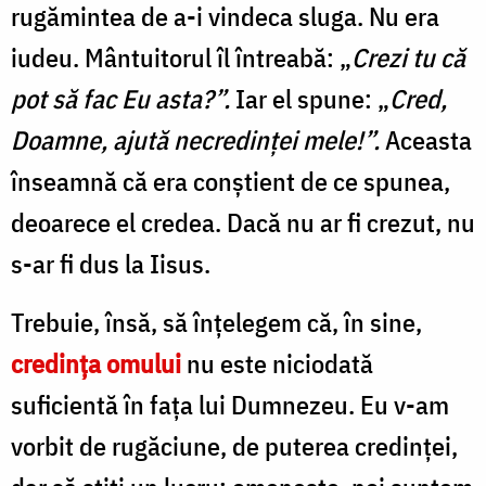
rugămintea de a-i vindeca sluga. Nu era
iudeu. Mântuitorul îl întreabă: „
Crezi tu că
pot să fac Eu asta?”.
Iar el spune: „
Cred,
Doamne, ajută necredinței mele!”.
Aceasta
înseamnă că era conștient de ce spunea,
deoarece el credea. Dacă nu ar fi crezut, nu
s-ar fi dus la Iisus.
Trebuie, însă, să înțelegem că, în sine,
credința omului
nu este niciodată
suficientă în fața lui Dumnezeu. Eu v-am
vorbit de rugăciune, de puterea credinței,