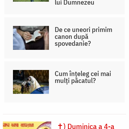
lui Dumnezeu
De ce uneori primim
canon după
spovedanie?
Cum înțeleg cei mai
mulți păcatul?
✝) Duminica a 4-a