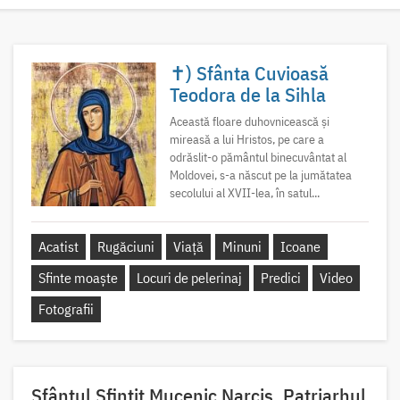
✝) Sfânta Cuvioasă
Teodora de la Sihla
Această floare duhovnicească și
mireasă a lui Hristos, pe care a
odrăslit-o pământul binecuvântat al
Moldovei, s-a născut pe la jumătatea
secolului al XVII-lea, în satul...
Acatist
Rugăciuni
Viață
Minuni
Icoane
Sfinte moaște
Locuri de pelerinaj
Predici
Video
Fotografii
Sfântul Sfinţit Mucenic Narcis, Patriarhul