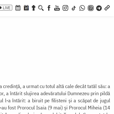
LIVE
07
a credință, a urmat cu totul altă cale decât tatăl său: a
lor, a întărit slujirea adevăratului Dumnezeu prin pildă
-a întărit: a biruit pe filisteni și a scăpat de jugul
i-au fost Prorocul Isaia (9 mai) și Prorocul Miheia (14