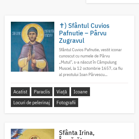
✝) Sfântul Cuvios
Pafnutie – Pârvu
Zugravul
Sfântul Cuvios Pafnutie, vestit iconar
cunoscut cu numele de Pârvu
„Mutul”, s-a născut în Câmpulung
Muscel, la 12 octombrie 1657, ca fiu
al preotului Ioan Pârvescu...
Acatist
Paraclis
Viață
Icoane
Locuri de pelerinaj
Fotografii
Sfânta Irina,