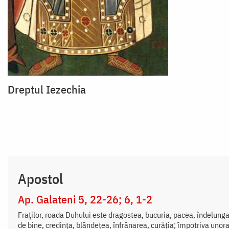
Dreptul Iezechia
Apostol
Ap. Galateni 5, 22-26; 6, 1-2
Fraților, roada Duhului este dragostea, bucuria, pacea, îndelung
de bine, credința, blândețea, înfrânarea, curăția; împotriva unora