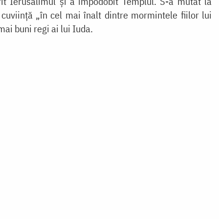
ărit Ierusalimul și a împodobit Templul. S-a mutat la
uviință „în cel mai înalt dintre mormintele fiilor lui
mai buni regi ai lui Iuda.