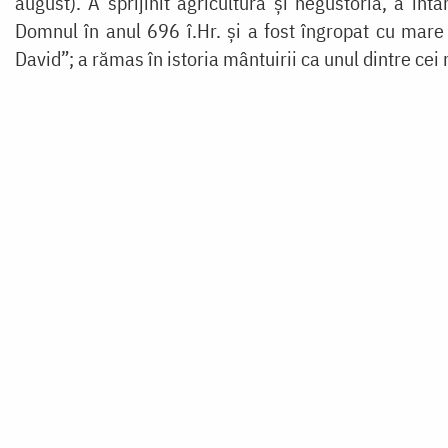
august). A sprijinit agricultura și negustoria, a înt
Domnul în anul 696 î.Hr. și a fost îngropat cu mare c
David”; a rămas în istoria mântuirii ca unul dintre cei 