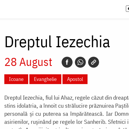
Dreptul Iezechia
28 August
Icoane
Evanghelie
Apostol
Dreptul Iezechia, fiul lui Ahaz, regele căzut din dreapt
stins idolatria, a înnoit cu strălucire prăznuirea Paști
personală și cu puterea sa împărătească. Iar Domnul l
asirienilor, rușinând pe regele lor Sanherib. Sfetnici 