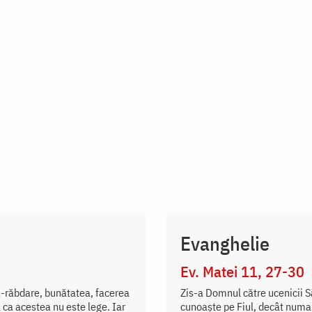
Evanghelie
Ev. Matei 11, 27-30
a-răbdare, bunătatea, facerea
Zis-a Domnul către ucenicii S
 ca acestea nu este lege. Iar
cunoaște pe Fiul, decât numai