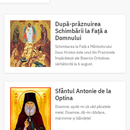
După-prăznuirea
Schimbării la Față a
Domnului
Schimbarea la Față a Mântuitorului
Iisus Hristos este unul din Praznicele
împărătești ale Bisericii Ortodoxe,
sărbătorită la 6 august.
Sfântul Antonie de la
Optina
Doamne, ajută-mi să văd păcatele
mele; Doamne, dă-mi răbdare,
mărinimie şi blândeţe!