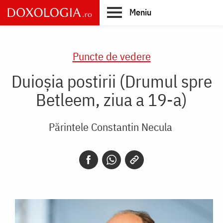
Skip
Meniu
to
main
Main
content
navigation
Puncte de vedere
Duioșia postirii (Drumul spre
Betleem, ziua a 19-a)
Părintele Constantin Necula