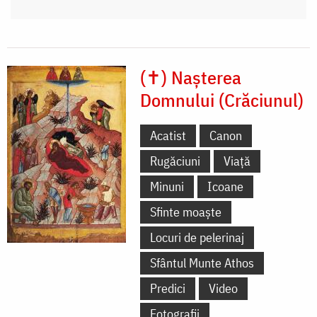
(✝) Nașterea
Domnului (Crăciunul)
Acatist
Canon
Rugăciuni
Viață
Minuni
Icoane
Sfinte moaște
Locuri de pelerinaj
Sfântul Munte Athos
Predici
Video
Fotografii