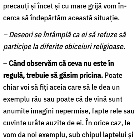
precauţi şi încet şi cu mare grijă vom în­
cerca să îndepărtăm această situaţie.
– Deseori se întâmplă ca ei să refuze să
participe la diferite obiceiuri religioase.
–
Când observăm că ceva nu este în
regulă, tre­buie să găsim pricina.
Poate
chiar voi să fiţi aceia care să le dea un
exemplu rău sau poate că de vină sunt
anumite imagini nepermise, fapte rele sau
cu­vinte urâte auzite de ei. În orice caz, le
vom da noi exemplu, sub chipul laptelui şi