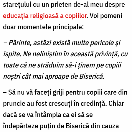
stareţului cu un prieten de-al meu despre
educaţia religioasă a copiilor
. Voi pomeni
doar momentele principale:
– Părinte, astăzi există multe pericole şi
ispite. Ne neliniştim în această privinţă, cu
toate că ne străduim să-i ţinem pe copiii
noştri cât mai aproape de Biserică.
– Să nu vă faceţi griji pentru copiii care din
pruncie au fost crescuţi în credinţă. Chiar
dacă se va întâmpla ca ei să se
îndepărteze puţin de Biseri­că din cauza