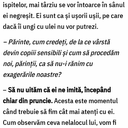
ispitelor, mai târziu se vor întoarce în sânul
ei negreşit. Ei sunt ca şi uşorii uşii, pe care
dacă îi ungi cu ulei nu vor putrezi.
– Părinte, cum credeţi, de la ce vârstă
devin co­piii sensibili şi cum să procedăm
noi, părinţii, ca să nu-i rănim cu
exagerările noastre?
–
Să nu uităm că ei ne imită, începând
chiar din pruncie.
Acesta este momentul
când trebuie să fim cât mai atenţi cu ei.
Cum observăm ceva nelalocul lui, vom fi