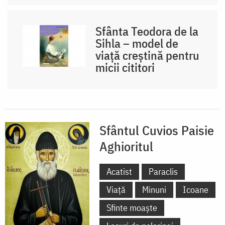
Sfânta Teodora de la
Sihla – model de
viaţă creştină pentru
micii cititori
Sfântul Cuvios Paisie
Aghioritul
Acatist
Paraclis
Viață
Minuni
Icoane
Sfinte moaște