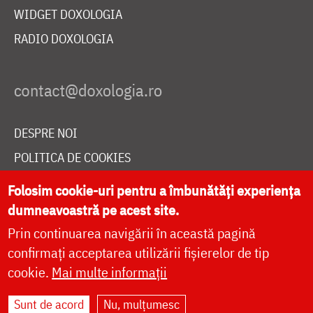
WIDGET DOXOLOGIA
RADIO DOXOLOGIA
DESPRE NOI
POLITICA DE COOKIES
DONEAZĂ ONLINE PENTRU CATEDRALA NAȚIONALĂ
Folosim cookie-uri pentru a îmbunătăți experiența
dumneavoastră pe acest site.
Prin continuarea navigării în această pagină
LIVE
confirmați acceptarea utilizării fișierelor de tip
cookie.
Mai multe informații
Site dezvoltat de
DOXOLOGIA MEDIA
,
Sunt de acord
Nu, mulțumesc