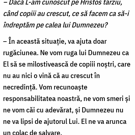
– Dacă L-am cunoscut pe Hristos târziu,
când copiii au crescut, ce să facem ca să-i
îndreptăm pe calea lui Dumnezeu?
– În această situaţie, va ajuta doar
rugăciunea. Ne vom ruga lui Dumnezeu ca
El să se milostivească de copiii noştri, care
nu au nici o vină că au cres­cut în
necredinţă. Vom recunoaşte
responsabilita­tea noastră, ne vom smeri şi
ne vom căi cu adevă­rat, şi Dumnezeu nu
ne va lipsi de ajutorul Lui. El ne va arunca
un colac de salvare.