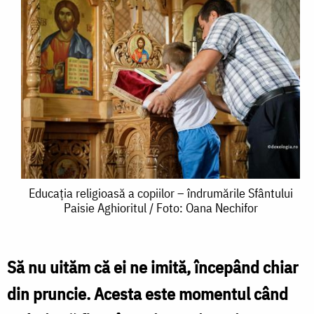
Educația
Educația religioasă a copiilor – îndrumările Sfântului
Paisie Aghioritul / Foto: Oana Nechifor
religioasă
a
copiilor
Să nu uităm că ei ne imită, începând chiar
–
din pruncie. Acesta este momentul când
îndrumările