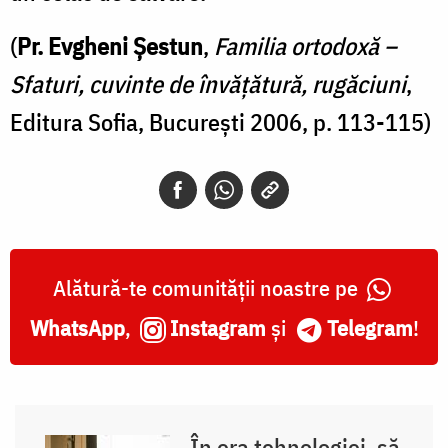
(
Pr. Evgheni Șestun
,
Familia ortodoxă –​
Sfaturi, cuvinte de învățătură, rugăciuni
,
Editura Sofia, București 2006, p. 113-115)
Alătură-te comunității noastre pe
WhatsApp
,
Instagram
și
Telegram
!
În era tehnologiei, să