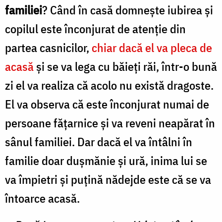
familiei
? Când în casă domneşte iubirea şi
copilul este în­conjurat de atenţie din
partea casnicilor,
chiar dacă el va pleca de
acasă
şi se va lega cu băieţi răi, într-o bună
zi el va realiza că acolo nu există dragoste.
El va observa că este înconjurat numai de
persoane fă­ţarnice şi va reveni neapărat în
sânul familiei. Dar dacă el va întâlni în
familie doar duşmănie şi ură, inima lui se
va împietri şi puţină nădejde este că se va
întoarce acasă.