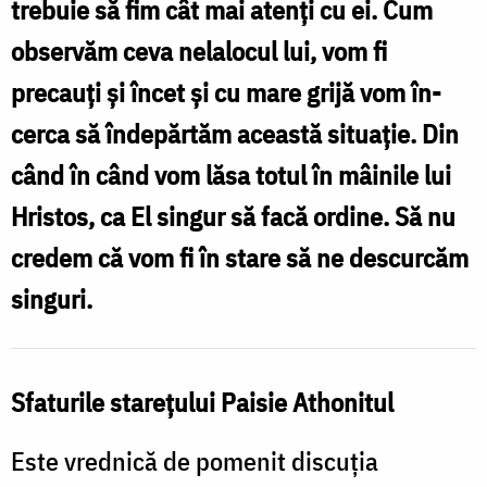
trebuie să fim cât mai atenţi cu ei. Cum
Sfântului
observăm ceva nelalocul lui, vom fi
Paisie
precauţi şi încet şi cu mare grijă vom în­
Aghioritul
cerca să îndepărtăm această situaţie. Din
/
când în când vom lăsa totul în mâinile lui
Foto:
Hristos, ca El singur să facă ordine. Să nu
Oana
credem că vom fi în stare să ne descurcăm
Nechifor
singuri.
Sfaturile stareţului Paisie Athonitul
Este vrednică de pomenit discuţia