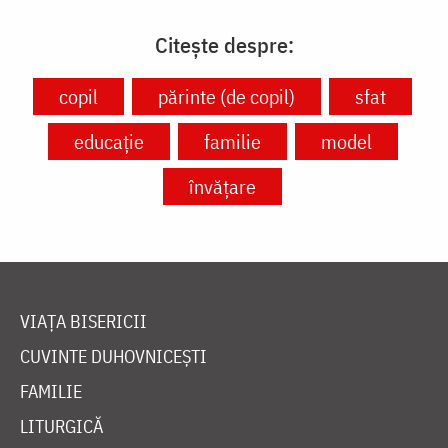
Citește despre:
copil
părinte (de copil)
sfat
educație
familie
model
învățare
VIAȚA BISERICII
CUVINTE DUHOVNICEȘTI
FAMILIE
LITURGICĂ