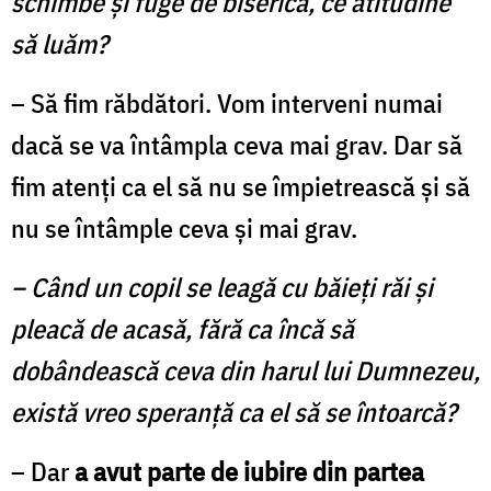
schimbe şi fuge de biserică, ce atitudine
să luăm?
– Să fim răbdători. Vom interveni numai
dacă se va întâmpla ceva mai grav. Dar să
fim atenţi ca el să nu se împietrească şi să
nu se întâmple ceva şi mai grav.
– Când un copil se leagă cu băieţi răi şi
pleacă de acasă, fără ca încă să
dobândească ceva din ha­rul lui Dumnezeu,
există vreo speranţă ca el să se întoarcă?
– Dar
a avut parte de iubire din partea