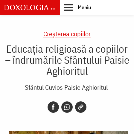
Skip
Meniu
to
main
Main
content
navigation
Creşterea copiilor
Educația religioasă a copiilor
– îndrumările Sfântului Paisie
Aghioritul
Sfântul Cuvios Paisie Aghioritul