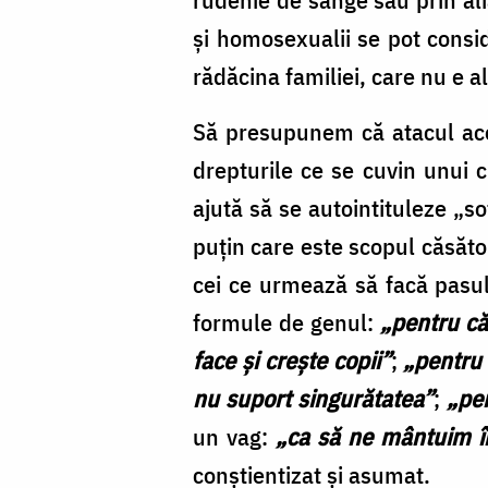
şi homosexualii se pot consid
rădăcina familiei, care nu e a
Să presupunem că atacul aces
drepturile ce se cuvin unui c
ajută să se autointituleze „s
puţin care este scopul căsăto
cei ce urmează să facă pasul
formule de genul:
„pentru că
face şi creşte copii”
;
„pentru 
nu suport singurătatea”
;
„pe
un vag:
„ca să ne mântuim 
conştientizat şi asumat.