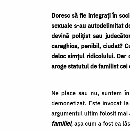
Both
Doresc să fie integraţi în soc
sexuale s-au autodelimitat de 
devină poliţist sau judecăto
caraghios, penibil, ciudat? C
deloc simţul ridicolului. Dar 
aroge statutul de familist cei 
Ne place sau nu, suntem în
demonetizat. Este invocat la 
argumentul ultim folosit mai 
familiei
, aşa cum a fost ea lă