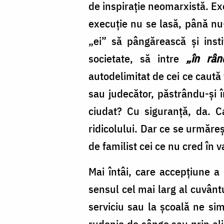
de inspiraţie neomarxistă. Ex
execuţie nu se lasă, până nu-
„ei” să pângărească şi insti
societate, să intre
„în râ
autodelimitat de cei ce caută 
sau judecător, păstrându-şi î
ciudat? Cu siguranţă, da. C
ridicolului. Dar ce se urmăreş
de familist cei ce nu cred în v
Mai întâi, care accepţiune a
sensul cel mai larg al cuvântulu
serviciu sau la şcoală ne sim
rudenie de sânge sau prin al