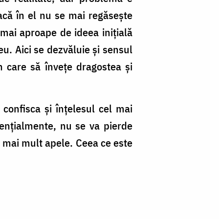
dacă în el nu se mai regăseşte
mai aproape de ideea iniţială
u. Aici se dezvăluie şi sensul
n care să înveţe dragostea şi
 confisca şi înţelesul cel mai
senţialmente, nu se va pierde
şi mai mult apele. Ceea ce este