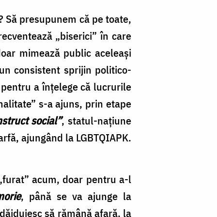
l? Să presupunem că pe toate,
frecventează „biserici” în care
 doar mimează public aceleaşi
n consistent sprijin politico-
 pentru a înţelege că lucrurile
malitate” s-a ajuns, prin etape
struct social”
, statul-naţiune
marfă, ajungând la LGBTQIAPK.
 „furat” acum, doar pentru a-l
morie
, până se va ajunge la
nădăjduiesc să rămână afară, la