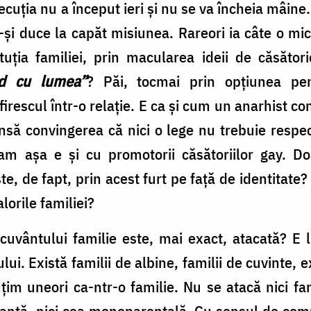
ecuţia nu a început ieri şi nu se va încheia mâine
şi duce la capăt misiunea. Rareori ia câte o mi
tuţia familiei, prin macularea ideii de căsători
nd cu lumea”
? Păi, tocmai prin opţiunea pen
firescul într-o relaţie. E ca şi cum un anarhist con
nsă convingerea că nici o lege nu trebuie respect
am aşa e şi cu promotorii căsătoriilor gay. D
te, de fapt, prin acest furt pe faţă de identitate?
alorile familiei?
 cuvântului familie este, mai exact, atacată? E 
i. Există familii de albine, familii de cuvinte, exi
ţim uneori ca-ntr-o familie. Nu se atacă nici fam
ianţă, nici cea monoparentală. Cu sensul de com