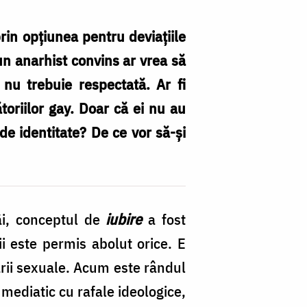
rin opţiunea pentru deviaţiile
 un anarhist convins ar vrea să
 nu trebuie respectată. Ar fi
toriilor gay. Doar că ei nu au
 de identitate? De ce vor să-şi
âi, conceptul de
iubire
a fost
ii este permis abolut orice. E
ării sexuale. Acum este rândul
mediatic cu rafale ideologice,