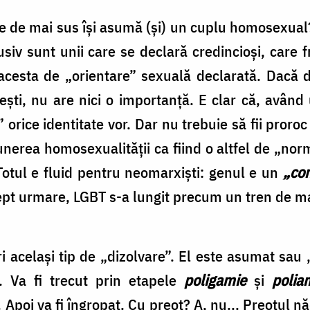
ile de mai sus îşi asumă (şi) un cuplu homosexua
usiv sunt unii care se declară credincioşi, care 
ul acesta de „orientare” sexuală declarată. Dacă
ti, nu are nici o importanţă. E clar că, având u
orice identitate vor. Dar nu trebuie să fii proroc
unerea homosexualităţii ca fiind o altfel de „nor
Totul e fluid pentru neomarxişti: genul e un
„con
ept urmare, LGBT s-a lungit precum un tren de 
i acelaşi tip de „dizolvare”. El este asumat sau
. Va fi trecut prin etapele
poligamie
şi
polia
. Apoi va fi îngropat. Cu preot? A, nu... Preotul 