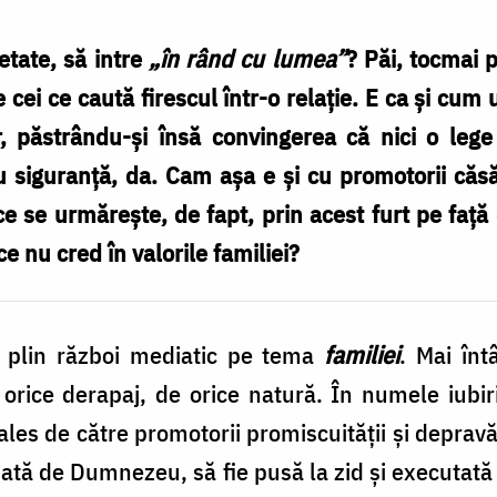
ietate, să intre
„în rând cu lumea”
? Păi, tocmai p
cei ce caută firescul într-o relaţie. E ca şi cum
r, păstrându-şi însă convingerea că nici o lege
u siguranţă, da. Cam aşa e şi cu promotorii căsă
ce se urmăreşte, de fapt, prin acest furt pe faţă
ce nu cred în valorile familiei?
 plin război mediatic pe tema
familiei
. Mai înt
orice derapaj, de orice natură. În numele iubir
ales de către promotorii promiscuităţii şi deprav
sată de Dumnezeu, să fie pusă la zid şi executată 