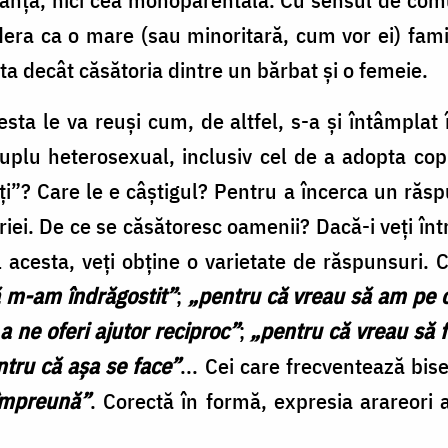
era ca o mare (sau minoritară, cum vor ei) famil
lta decât căsătoria dintre un bărbat şi o femeie.
ta le va reuşi cum, de altfel, s-a şi întâmplat 
uplu heterosexual, inclusiv cel de a adopta copi
oţi”? Care le e câştigul? Pentru a încerca un ră
riei. De ce se căsătoresc oamenii? Dacă-i veţi înt
 acesta, veţi obţine o varietate de răspunsuri. 
 m-am îndrăgostit”
;
„pentru că vreau să am pe 
a ne oferi ajutor reciproc”
;
„pentru că vreau să f
ntru că aşa se face”
... Cei care frecventează bis
împreună”
. Corectă în formă, expresia arareori 