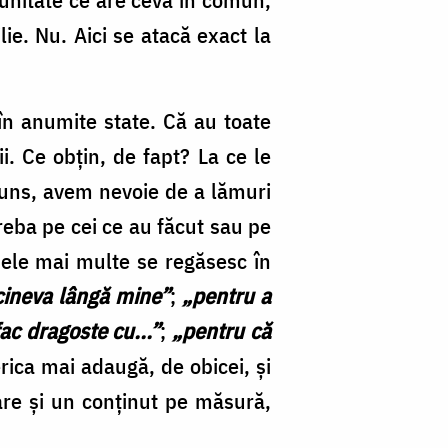
ie. Nu. Aici se atacă exact la
în anumite state. Că au toate
i. Ce obţin, de fapt? La ce le
spuns, avem nevoie de a lămuri
reba pe cei ce au făcut sau pe
Cele mai multe se regăsesc în
cineva lângă mine”
;
„pentru a
ac dragoste cu...”
;
„pentru că
erica mai adaugă, de obicei, şi
are şi un conţinut pe măsură,