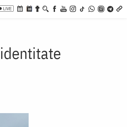
LIVE
08
 identitate