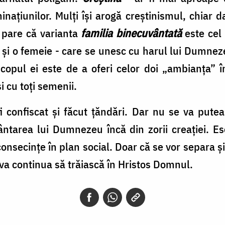
inaţiunilor. Mulţi îşi arogă creştinismul, chiar 
 pare că varianta
familia binecuvântată
este cel 
 şi o femeie - care se unesc cu harul lui Dumneze
Scopul ei este de a oferi celor doi „ambianţa” î
cu toţi semenii.
 confiscat şi făcut ţăndări. Dar nu se va putea
ntarea lui Dumnezeu încă din zorii creaţiei. E
consecinţe în plan social. Doar că se vor separa 
i va continua să trăiască în Hristos Domnul.