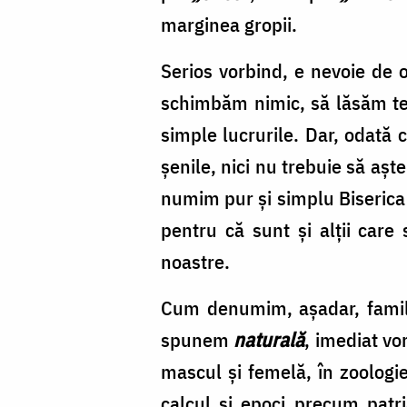
marginea gropii.
Serios vorbind, e nevoie de 
schimbăm nimic, să lăsăm term
simple lucrurile. Dar, odată 
şenile, nici nu trebuie să aş
numim pur şi simplu Biserica 
pentru că sunt şi alţii care 
noastre.
Cum denumim, aşadar, famili
spunem
naturală
, imediat vo
mascul şi femelă, în zoolog
calcul şi epoci precum patr