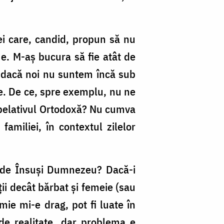
ei care, candid, propun să nu
 e. M-aş bucura să fie atât de
ar dacă noi nu suntem încă sub
ie. De ce, spre exemplu, nu ne
 apelativul Ortodoxă? Nu cumva
familiei, în contextul zilelor
t de Însuşi Dumnezeu? Dacă-i
ţii decât bărbat şi femeie (sau
 mie mi-e drag, pot fi luate în
de realitate, dar problema e