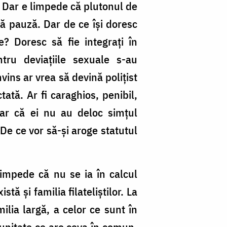
. Dar e limpede că plutonul de
că pauză. Dar de ce îşi doresc
e? Doresc să fie integraţi în
tru deviaţiile sexuale s-au
vins ar vrea să devină poliţist
ată. Ar fi caraghios, penibil,
oar că ei nu au deloc simţul
 De ce vor să-şi aroge statutul
limpede că nu se ia în calcul
stă şi familia filateliştilor. La
ilia largă, a celor ce sunt în
unitate ce are ceva în comun,