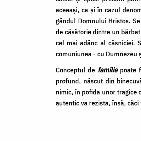
aceeaşi, ca şi în cazul denom
gândul Domnului Hristos. Se
de căsătorie dintre un bărbat
cel mai adânc al căsniciei. 
comuniunea - cu Dumnezeu şi 
Conceptul de
familie
poate fi
profund, născut din binecuvâ
nimic, în pofida unor tragice 
autentic va rezista, însă, căc