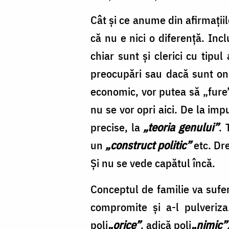
Cât şi ce anume din afirmaţi
că nu e nici o diferenţă. Incl
chiar sunt şi clerici cu tip
preocupări sau dacă sunt oneş
economic, vor putea să „fure” 
nu se vor opri aici. De la imp
precise, la
„teoria genului”
. 
un
„construct politic”
etc. Dr
Şi nu se vede capătul încă.
Conceptul de familie va sufer
compromite şi a-l pulveriza
poli
„orice”
, adică poli
„nimic”