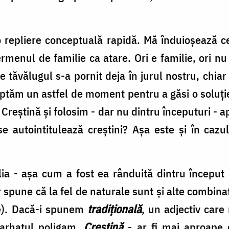
o repliere conceptuală rapidă. Mă înduioşează c
enul de familie ca atare. Ori e familie, ori nu
ce tăvălugul s-a pornit deja în jurul nostru, chi
teptăm un astfel de moment pentru a găsi o soluţ
Creştină şi folosim - dar nu dintru începuturi -
se autointitulează creştini? Aşa este şi în cazul 
a - aşa cum a fost ea rânduită dintru începu
r spune că la fel de naturale sunt şi alte combina
ie). Dacă-i spunem
tradiţională
, un adjectiv care
iarhatul poligam.
Creştină
- ar fi mai aproape 