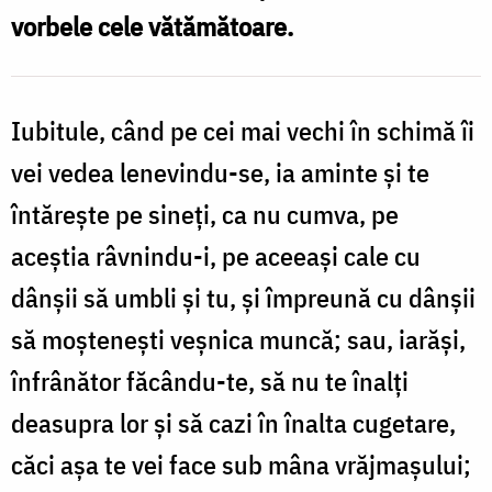
vorbele cele vătămătoare.
Iubitule, când pe cei mai vechi în schimă îi
vei vedea lenevindu-se, ia amin­te şi te
întăreşte pe sineţi, ca nu cumva, pe
aceştia râvnindu-i, pe aceeaşi cale cu
dânşii să umbli şi tu, şi împreună cu dânşii
să moş­teneşti veşnica muncă; sau, iarăşi,
înfrânător făcându-te, să nu te înalţi
deasupra lor şi să cazi în înalta cugetare,
căci aşa te vei face sub mâna vrăjmaşului;