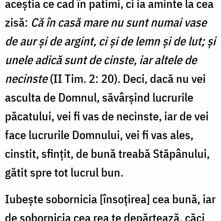
aceştia ce cad în patimi, ci ia aminte la cea
zisă:
Că în casă mare nu sunt numai vase
de aur şi de argint, ci şi de lemn şi de lut; şi
unele adică sunt de cinste, iar altele de
necinste
(II Tim. 2: 20). Deci, dacă nu vei
asculta de Domnul, săvârşind lucrurile
păcatului, vei fi vas de necinste, iar de vei
face lucrurile Domnului, vei fi vas ales,
cinstit, sfinţit, de bună treabă Stăpânului,
gătit spre tot lucrul bun.
Iubeşte sobornicia [însoţirea] cea bună, iar
de sobornicia cea rea te depărtează, căci