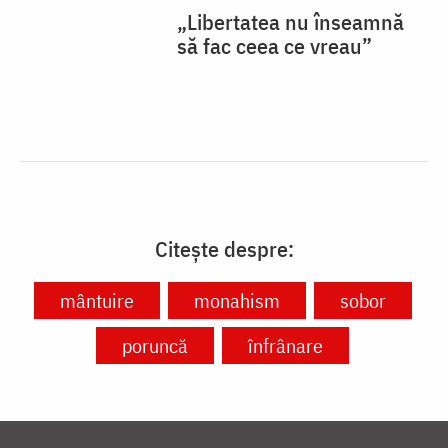
Citește despre:
mântuire
monahism
sobor
poruncă
înfrânare
VIAȚA BISERICII