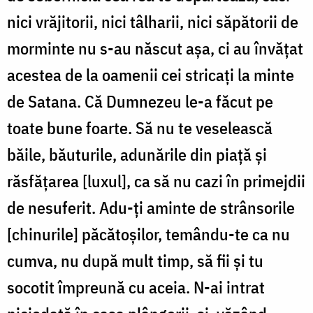
nici vrăjitorii, nici tâlharii, nici săpătorii de
morminte nu s-au născut aşa, ci au învă­ţat
acestea de la oamenii cei stricaţi la minte
de Satana. Că Dumnezeu le-a făcut pe
toate bune foarte. Să nu te veselească
băile, băutu­rile, adunările din piaţă şi
răsfăţarea [luxul], ca să nu cazi în primejdii
de nesuferit. Adu-ţi aminte de strânsorile
[chinurile] păcătoşilor, temându-te ca nu
cumva, nu după mult timp, să fii şi tu
socotit împreună cu aceia. N-ai intrat