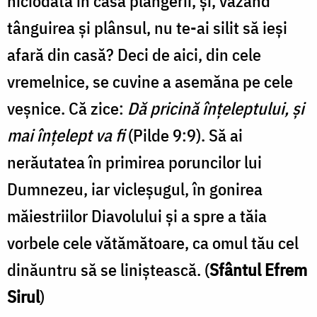
niciodată în casa plângerii, şi, văzând
tânguirea şi plânsul, nu te-ai silit să ieşi
afară din casă? Deci de aici, din cele
vremelnice, se cuvine a asemăna pe cele
veşnice. Că zice:
Dă pricină înţeleptului, şi
mai înţelept va fi
(Pilde 9:9). Să ai
nerăutatea în primirea poruncilor lui
Dumnezeu, iar vicleşugul, în gonirea
măiestriilor Diavolului şi a spre a tăia
vorbele cele vătămătoare, ca omul tău cel
dinăuntru să se liniştească. (
Sfântul Efrem
Sirul
)