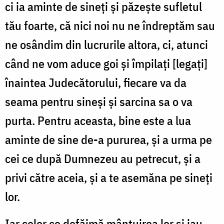
ci ia aminte de sineţi şi păzeşte sufletul
tău foarte, că nici noi nu ne îndreptăm sau
ne osândim din lucrurile altora, ci, atunci
când ne vom aduce goi şi împilaţi [legaţi]
înaintea Judecătorului, fie­care va da
seama pentru sineşi şi sarcina sa o va
purta. Pentru aceasta, bine este a lua
aminte de sine de-a pururea, şi a urma pe
cei ce după Dumnezeu au petrecut, şi a
privi către aceia, şi a te asemăna pe sineţi
lor.
Iar celor ce defăimă mântuirea lor şi iau