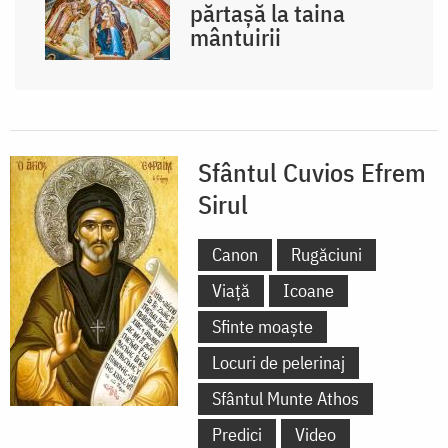
părtașă la taina
mântuirii
Sfântul Cuvios Efrem
Sirul
Canon
Rugăciuni
Viață
Icoane
Sfinte moaște
Locuri de pelerinaj
Sfântul Munte Athos
Predici
Video