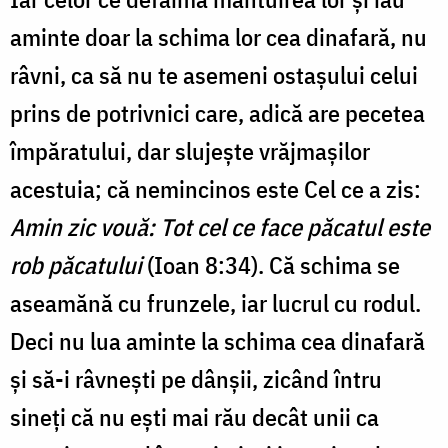
aminte doar la schima lor cea dinafară, nu
râvni, ca să nu te asemeni ostaşului celui
prins de potrivnici care, adică are pecetea
îm­păratului, dar slujeşte vrăjmaşilor
acestuia; că nemincinos este Cel ce a zis:
Amin zic vouă: Tot cel ce face păcatul este
rob păcatului
(Ioan 8:34). Că schima se
aseamănă cu frunzele, iar lucrul cu rodul.
Deci nu lua aminte la schima cea dinafară
şi să-i râvneşti pe dânşii, zicând întru
sineţi că nu eşti mai rău decât unii ca