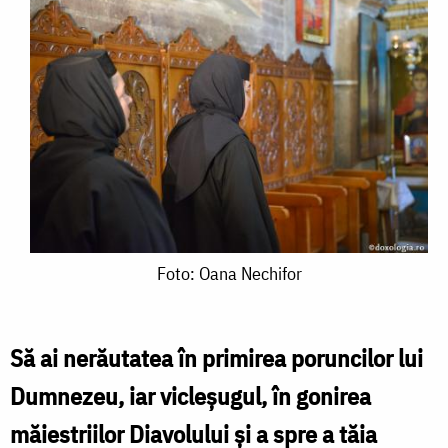
Foto:
Foto: Oana Nechifor
Oana
Nechifor
Să ai nerăutatea în primirea poruncilor lui
Dumnezeu, iar vicleşugul, în gonirea
măiestriilor Diavolului şi a spre a tăia