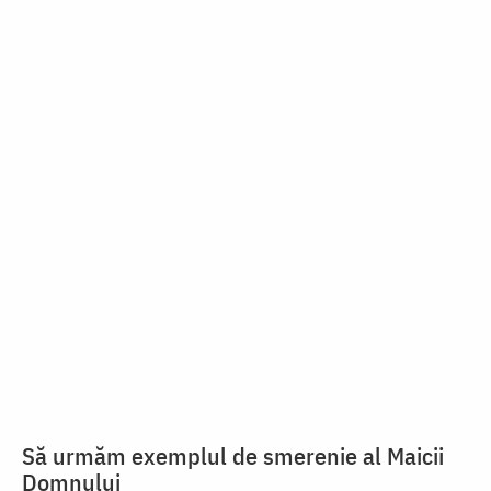
CUVINTE DUHOVNICEȘTI
vezi mai multe »
Să urmăm exemplul de smerenie al Maicii
Domnului