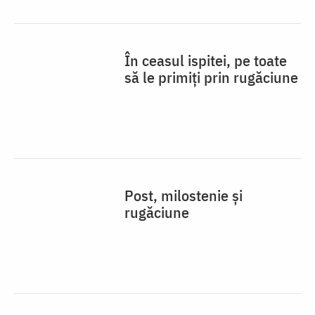
În ceasul ispitei, pe toate
să le primiți prin rugăciune
Post, milostenie și
rugăciune
„Libertatea nu înseamnă
să fac ceea ce vreau”