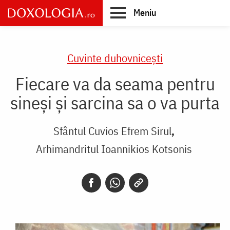
Skip
Meniu
to
main
Main
content
navigation
Cuvinte duhovnicești
Fie­care va da seama pentru
sineşi şi sarcina sa o va purta
Sfântul Cuvios Efrem Sirul
Arhimandritul Ioannikios Kotsonis