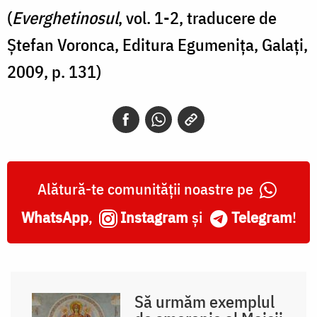
(
Everghetinosul
, vol. 1-2, traducere de
Ștefan Voronca, Editura Egumenița, Galați,
2009, p. 131)
Alătură-te comunității noastre pe
WhatsApp
,
Instagram
și
Telegram
!
Să urmăm exemplul