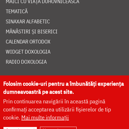
SINAXAR ALFABETIC
MĂNĂSTIRI ȘI BISERICI
CALENDAR ORTODOX
WIDGET DOXOLOGIA
RADIO DOXOLOGIA
DESPRE NOI
Folosim cookie-uri pentru a îmbunătăți experiența
dumneavoastră pe acest site.
POLITICA DE COOKIES
Prin continuarea navigării în această pagină
DONEAZĂ ONLINE PENTRU CATEDRALA NAȚIONALĂ
confirmați acceptarea utilizării fișierelor de tip
cookie.
Mai multe informații
LIVE